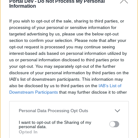
Portal Dev -
Do Not Process My Personal
искате да започнете своя собствена тема,
Information
първо ще трябва да влезете в играта. Моля,
регистрирайте се, ако нямате собствен акаунт.
If you wish to opt-out of the sale, sharing to third parties, or
Ние очакваме с нетърпение следващото ви
processing of your personal or sensitive information for
посещение във форума!
Играйте тук
targeted advertising by us, please use the below opt-out
section to confirm your selection. Please note that after your
opt-out request is processed you may continue seeing
Кобрелия
interest-based ads based on personal information utilized by
Board Administrator
Team Farmerama BG
us or personal information disclosed to third parties prior to
your opt-out. You may separately opt-out of the further
"Рециклаторът се завръща"
disclosure of your personal information by third parties on the
IAB’s list of downstream participants. This information may
also be disclosed by us to third parties on the
IAB’s List of
Downstream Participants
that may further disclose it to other
Какво е това? Падаща звезда? Не, това са
third parties.
нублоните!
И те са отново тук със своя рециклатор.
Personal Data Processing Opt Outs
Посади във фермата си звездни цветя и събирай
нублонски батерии,
I want to opt-out of the Sharing of my
за да заредиш интергалактическата машина.
personal data.
Разчисти плевнята си и напълни машината с
Opted In
растения и плодове