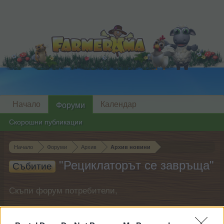
Начало
Календар
Форуми
Скорошни публикации
Начало
Форуми
Архив
Архив новини
"Рециклаторът се завръща"
Събитие
Скъпи форум потребители,
Ако вие искате да се включите активно във
форума и да участвате в дискусиите, или