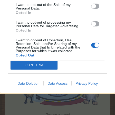
или с нублонски прах и отломки и ще се изненадаш
I want to opt-out of the Sale of my
Personal Data.
от бляскавите нови предмети, които тя произвежда.
Opted In
Не пропускай рециклатора и космическите награди!
I want to opt-out of processing my
Начало: 31 август 2016 в 15:00 ч.
Personal Data for Targeted Advertising.
Край: 06 септември 2016 в 15:00 ч.
Opted In
I want to opt-out of Collection, Use,
Retention, Sale, and/or Sharing of my
Повече информация -
FAQ
Personal Data that Is Unrelated with the
Дискусия
Purposes for which it was collected.
Opted Out
CONFIRM
Data Deletion
Data Access
Privacy Policy
Приятна игра!