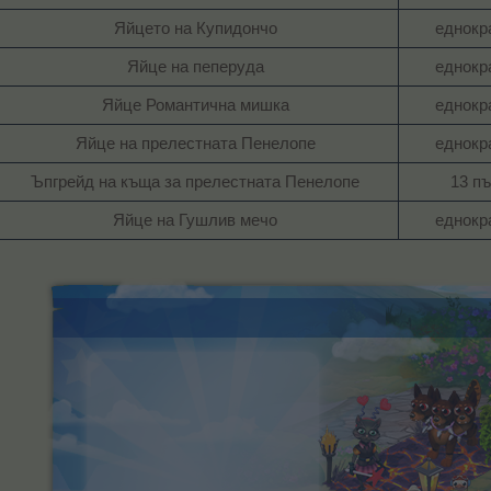
Яйцето на Купидончо​
еднокра
Яйце на пеперуда​
еднокра
Яйце Романтична мишка​
еднокра
Яйце на прелестната Пенелопе​
еднокра
Ъпгрейд на къща за прелестната Пенелопе​
13 пъ
Яйце на Гушлив мечо​
еднокра