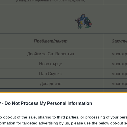
(съдържа изброените по-горе 4 предмета)
Предмет/пакет
Закупу
Двойки за Св. Валентин​
многокр
Ново сърце​
многокр
Цар Скункс​
многокр
Досадниче​
многокр
Специална премяна​
многокр
v -
Do Not Process My Personal Information
Сладко зайче​
многокр
Романтичен пакет №3
еднокра
to opt-out of the sale, sharing to third parties, or processing of your per
(съдържа изброените по-горе 6 предмета)
formation for targeted advertising by us, please use the below opt-out s