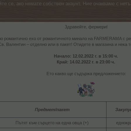
айте се, ако нямате собствен акаунт. Ние очакваме с н
Здравейте, фермери!
о романтично ехо от романтичното минало на FARMERAMA с ре
Св. Валентин – отделно или в пакет! Отидете в магазина и нека 
Начало: 12.02.2022 г. в 15:00 ч.
Край: 14.02.2022 г. в 23:00 ч.
Eто какво ще съдържа предложението:
Предмет/пакет
Закупу
Пътят към сърцето на една овца (+)​
еднокра