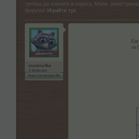
трябва да влезете в играта. Моля, регистрир
форума!
Играйте тук
Едн
за 
mushnu4ka
S-Moderator
Team Farmerama BG