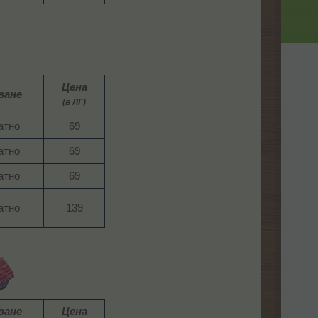
Цена
ване
(в ЛГ)
тно​
69​
тно​
69​
тно​
69​
тно​
139​
ване
Цена