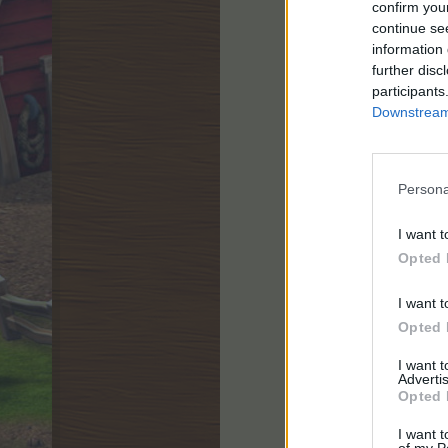
confirm you
continue se
information 
further disc
participants
Downstream 
Persona
I want t
Opted 
I want t
Opted 
I want 
Advertis
Opted 
I want t
of my P