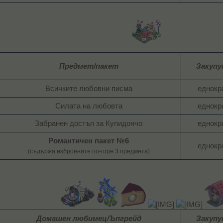
Предмет/пакет
Закупу
Всичките любовни писма​
еднокра
Силата на любовта​
еднокра
Забранен достъп за Купидончо​
еднокра
Романтичен пакет №6
еднокра
(съдържа изброените по-горе 3 предмета)
Домашен любимец/Ъпгрейд
Закупу