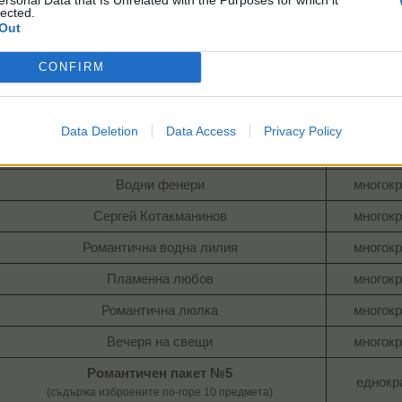
lected.
Предмет/пакет
Закупу
Out
Герой в кухнята​
многокр
CONFIRM
Запечатано с облизване​
многокр
Идеалният букет​
многокр
Data Deletion
Data Access
Privacy Policy
Майк и Лили​
многокр
Водни фенери​
многокр
Сергей Котакманинов​
многокр
Романтична водна лилия​
многокр
Пламенна любов​
многокр
Романтична люлка​
многокр
Вечеря на свещи​
многокр
Романтичен пакет №5
еднокра
(съдържа изброените по-горе 10 предмета)