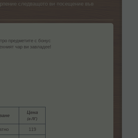
етърпение следващото ви посещение във
тро предметите с бонус
техният чар ви завладее!
Цена
ване
(в ЛГ)
тно​
119​