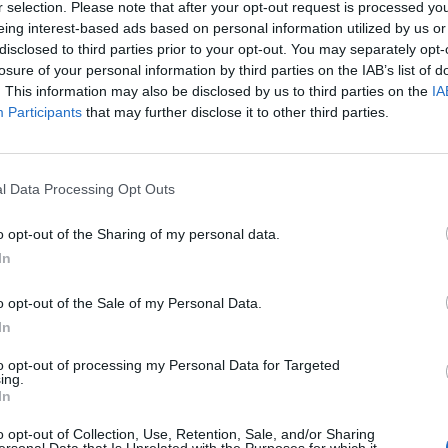
r selection. Please note that after your opt-out request is processed y
eing interest-based ads based on personal information utilized by us or
disclosed to third parties prior to your opt-out. You may separately opt-
losure of your personal information by third parties on the IAB’s list of
. This information may also be disclosed by us to third parties on the
IA
Participants
that may further disclose it to other third parties.
Предмет/пакет
Закупу
Любовта е бойно поле​
многокр
l Data Processing Opt Outs
Омайна серенада​
многокр
Прекрасна баркарола​
многокр
o opt-out of the Sharing of my personal data.
In
Обича ме, не ме обича​
многокр
o opt-out of the Sale of my Personal Data.
Романтичен пакет №4
еднокра
(съдържа изброените по-горе 4 предмета)
In
to opt-out of processing my Personal Data for Targeted
ing.
In
o opt-out of Collection, Use, Retention, Sale, and/or Sharing
ersonal Data that Is Unrelated with the Purposes for which it