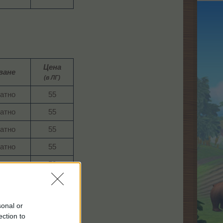
Цена
ване
(в ЛГ)
атно​
55​
атно​
55​
атно​
55​
атно​
55​
атно​
50​
атно​
50​
тно​
185​
sonal or
ection to