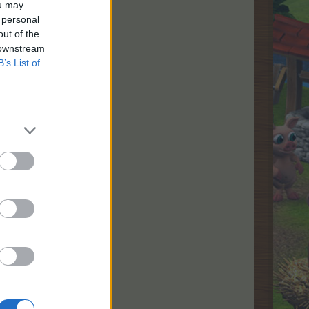
ou may
 personal
out of the
 downstream
B’s List of
Цена
ване
(в ЛГ)
атно​
45​
атно​
45​
атно​
45​
атно​
45​
тно​
95​