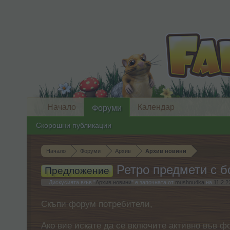
Начало
Календар
Форуми
Скорошни публикации
Начало
Форуми
Архив
Архив новини
Ретро предмети с б
Предложение
Дискусията в/ъв "
Архив новини
" е започната от
mushnu4ka
на
11.2.2
Скъпи форум потребители,
Ако вие искате да се включите активно във ф