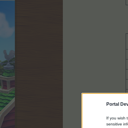
Portal De
If you wish 
sensitive in