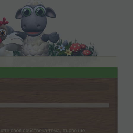
нете своя собствена тема, първо ще