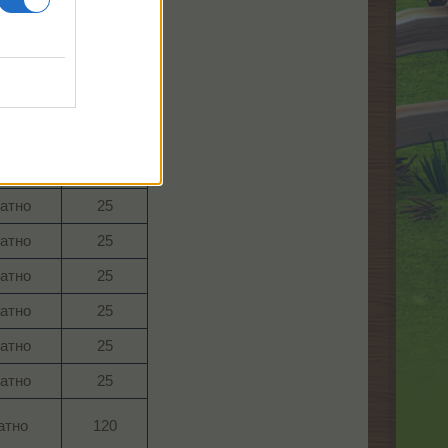
Цена
ване
(в ЛГ)
атно​
25​
атно​
25​
атно​
25​
атно​
25​
атно​
25​
атно​
25​
атно​
25​
атно​
25​
атно​
25​
атно​
25​
тно​
120​