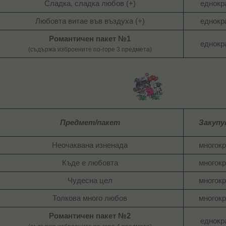
Сладка, сладка любов (+)​
еднокра
Любовта витае във въздуха (+)​
еднокра
Романтичен пакет №1
еднокра
(съдържа изброените по-горе 3 предмета)
Предмет/пакет
Закупу
Неочаквана изненада​
многокр
Къде е любовта​
многокр
Чудесна цел​
многокр
Толкова много любов​
многокр
Романтичен пакет №2
еднокра