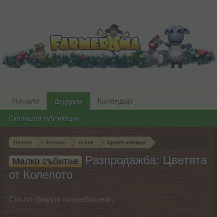
Начало
Календар
Форуми
Скорошни публикации
Начало
Форуми
Архив
Архив новини
Разпродажба: Цветята
Малко събитие
от Колелото
Скъпи форум потребители,