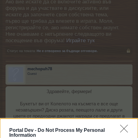
Ако вие искате да се включите активно във
форума и да участвате в дискусиите, или
искате да започнете своя собствена тема,
първо ще трябва да влезете в играта. Моля,
регистрирайте се, ако нямате собствен акаунт.
Ние очакваме с нетърпение следващото ви
посещение във форума!
Играйте тук
Статус на темата:
Не е отворено за бъдещи отговори.
mechopuh78
Guest
Здравейте, фермери!
Букетът ви от Колелото на късмета е все още
незавършен? Диско розата, пеещото лале и други
цветя от предходни джакпот награди се предлагат в
магазина само за ограничен период от време!
Portal Dev -
Do Not Process My Personal
Information