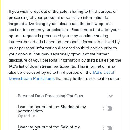
Начало:
3 май 2016 от 15:00 ч.
Край:
5
май
2016 в 15:00 ч.
If you wish to opt-out of the sale, sharing to third parties, or
processing of your personal or sensitive information for
targeted advertising by us, please use the below opt-out
section to confirm your selection. Please note that after your
opt-out request is processed you may continue seeing
Предложението ще намерите в Новините, в таймера
interest-based ads based on personal information utilized by
със събитията и в Магазина, раздел
Сезонни стоки
.
us or personal information disclosed to third parties prior to
Можете да закупите всяко цвете
многократно.
your opt-out. You may separately opt-out of the further
disclosure of your personal information by third parties on the
IAB’s list of downstream participants. This information may
Зареждащо цвете
..............
Пеещо лале
...
............
also be disclosed by us to third parties on the
IAB’s List of
Весела лилия
............
Диско роза
.................
Весела
Downstream Participants
that may further disclose it to other
Лупина
....
third parties.
260 ТО/09:00 ч./1х1
....
360 ТО/12:00 ч./1х1
...
400
ТрТО/18:00 ч./1х1
.....
550 ТрТО/24:00 ч./1х1
....
275
Personal Data Processing Opt Outs
ТрТО/12:00 ч./1х1
Цена: 100 ЛГ
.............
Цена: 110 ЛГ
.............
Цена: 120
I want to opt-out of the Sharing of my
ЛГ
............
Цена: 130 ЛГ
.............
Цена: 140 ЛГ
personal data.
Opted In
I want to opt-out of the Sale of my