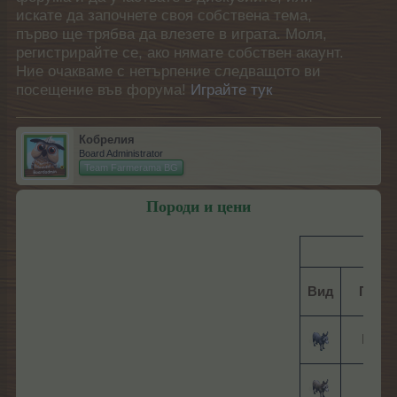
искате да започнете своя собствена тема,
първо ще трябва да влезете в играта. Моля,
регистрирайте се, ако нямате собствен акаунт.
Ние очакваме с нетърпение следващото ви
посещение във форума!
Играйте тук
Кобрелия
Board Administrator
Team Farmerama BG
Породи и цени
Мага
Вид
Поро
Мага
Див