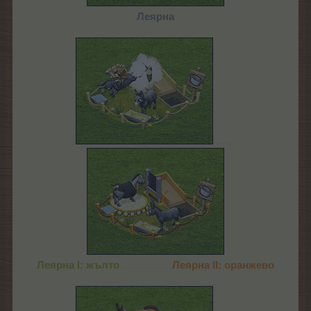
Леярна
.......
Леярна I: жълто
.................
Леярна IІ: оранжево