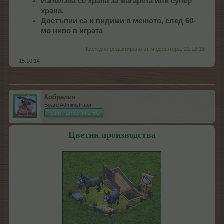
Използва се храна за магарета или супер
храна.
Достъпни са и видими в менюто, след 60-
мо ниво в играта
Последно редактирано от модератора:
22.12.18
15.10.14
Кобрелия
Board Administrator
Team Farmerama BG
Цветни производства