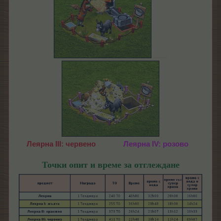
.......
Леярна III: червено
............
Леярна IV: розово
...
Точки опит и време за отглеждане