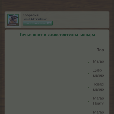
Кобрелия
Board Administrator
Team Farmerama BG
Точки опит в самостоятелна кошара
.
Порода
Магаре
Диво
магаре
Товарно
магаре
Магаре
Поату
Магаре