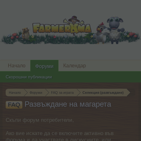
Начало
Календар
Форуми
Скорошни публикации
Начало
Форуми
FAQ за играта
Селекция (развъждане)
Развъждане на магарета
FAQ
Скъпи форум потребители,
Ако вие искате да се включите активно във
форума и да участвате в дискусиите, или