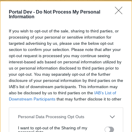
искате да започнете своя собствена тема,
първо ще трябва да влезете в играта. Моля,
Portal Dev -
Do Not Process My Personal
Information
регистрирайте се, ако нямате собствен акаунт.
Ние очакваме с нетърпение следващото ви
посещение във форума!
Играйте тук
If you wish to opt-out of the sale, sharing to third parties, or
processing of your personal or sensitive information for
targeted advertising by us, please use the below opt-out
mushnu4ka
section to confirm your selection. Please note that after your
S-Moderator
opt-out request is processed you may continue seeing
Team Farmerama BG
interest-based ads based on personal information utilized by
us or personal information disclosed to third parties prior to
Здравейте, фермери!
your opt-out. You may separately opt-out of the further
Видраладин и неговият мечок Джин са изпаднали в
disclosure of your personal information by third parties on the
истинска беда в този временен куест.
IAB’s list of downstream participants. This information may
Грабнете приключенската си екипировка и им
also be disclosed by us to third parties on the
IAB’s List of
помогнете, преди времето да изтече!​
Downstream Participants
that may further disclose it to other
third parties.
Начало: 25.07.2024 г. в 15:00 ч.
Край: 30.07.2024 г. в 23:00 ч.
Personal Data Processing Opt Outs
Повече информация
I want to opt-out of the Sharing of my
personal data.