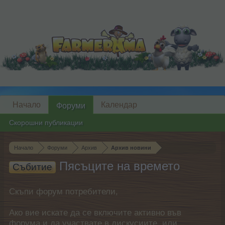
Начало
Календар
Форуми
Скорошни публикации
Начало
Форуми
Архив
Архив новини
Пясъците на времето
Събитие
Скъпи форум потребители,
Ако вие искате да се включите активно във
форума и да участвате в дискусиите, или