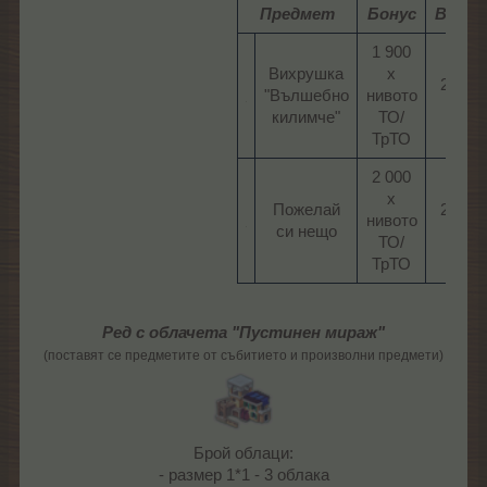
Предмет
Бонус
Време
1 900
Вихрушка
х
22:00
"Вълшебно
нивото
ч.​
килимче"​
ТО/
ТрТО​
2 000
х
Пожелай
22:00
нивото
си нещо​
ч.​
ТО/
ТрТО​
Ред с облачета "
Пустинен мираж
"
(поставят се предметите от събитието и произволни предмети)
Брой облаци:
- размер 1*1 - 3 облака