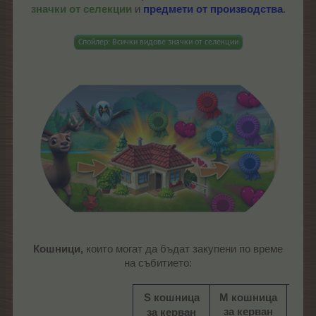
значки от селекции
и
предмети от производства
.
Спойлер:
Всички видове значки от селекции
Кошници,
които могат да бъдат закупени по време
на събитието:
S кошница
M кошница
L к
за керван
за керван
за 