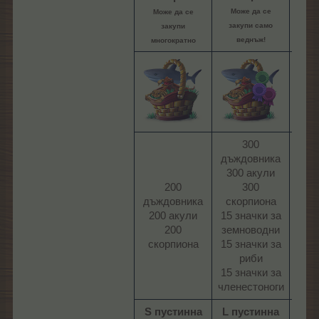
Може да се
Мож
Може да се
закупи само
зак
закупи
веднъж!
ве
многократно
300
дъждовника
дъж
300 акули
400
200
300
дъждовника
скорпиона
ско
200 акули
15 значки за
200
земноводни
па
скорпиона​
15 значки за
400
риби
15 значки за
кост
членестоноги​
S пустинна
L пустинна