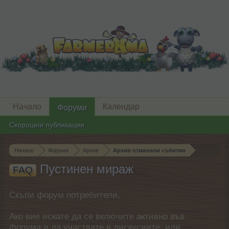
Начало
Календар
Форуми
Скорошни публикации
Начало
Форуми
Архив
Архив отминали събития
Пустинен мираж
FAQ
Скъпи форум потребители,
Ако вие искате да се включите активно във
форума и да участвате в дискусиите, или