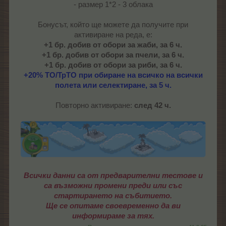
- размер 1*2 - 3 облака
Бонусът, който ще можете да получите при
активиране на реда, е:
+1 бр. добив от обори за жаби, за 6 ч.
+1 бр. добив от обори за пчели, за 6 ч.
+1 бр. добив от обори за риби, за 6 ч.
+20% ТО/ТрТО при обиране на всичко на всички
полета или селектиране, за 5 ч.
Повторно активиране:
след 42 ч.
Всички данни са от предварителни тестове и
са възможни промени преди или със
стартирането на събитието.
Ще се опитаме своевременно да ви
информираме за тях.