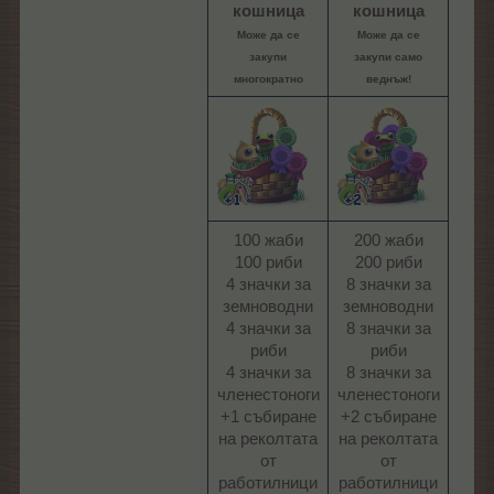
кошница
кошница
Може да се
Може да се
закупи
закупи само
многократно
веднъж!
100 жаби
200 жаби
100 риби
200 риби
4 значки за
8 значки за
земноводни
земноводни
4 значки за
8 значки за
риби
риби
4 значки за
8 значки за
членестоноги
членестоноги
+1 събиране
+2 събиране
на реколтата
на реколтата
от
от
работилници
работилници