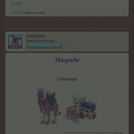
11.9.25
.TAINNA.
харесва това.
Кобрелия
Board Administrator
Team Farmerama BG
Награди
Стикери