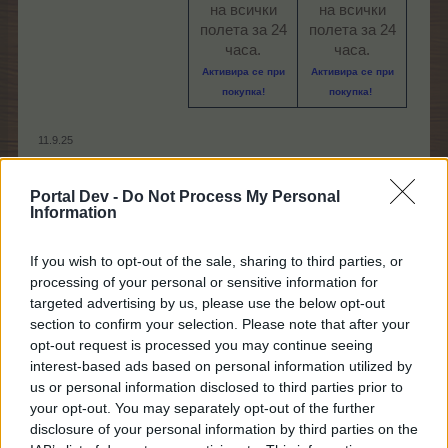
на всички
на всички
полета за 24
полета за 24
часа.
часа.
Активира се при
Активира се при
покупка!
покупка!
11.9.25
.TAINNA.
харесва това.
Portal Dev -
Do Not Process My Personal
Information
Кобрелия
If you wish to opt-out of the sale, sharing to third parties, or
Board Administrator
Team Farmerama BG
processing of your personal or sensitive information for
targeted advertising by us, please use the below opt-out
Ето как ще изглежда прозорецът на събитието:
section to confirm your selection. Please note that after your
opt-out request is processed you may continue seeing
interest-based ads based on personal information utilized by
us or personal information disclosed to third parties prior to
your opt-out. You may separately opt-out of the further
disclosure of your personal information by third parties on the