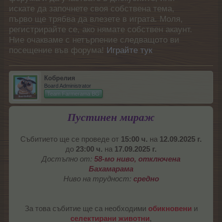
искате да започнете своя собствена тема,
първо ще трябва да влезете в играта. Моля,
регистрирайте се, ако нямате собствен акаунт.
Ние очакваме с нетърпение следващото ви
посещение във форума!
Играйте тук
Кобрелия
Board Administrator
Team Farmerama BG
Пустинен мираж
Събитието ще се проведе от
15:00 ч.
на
12.09.2025 г.
до
23:00 ч.
на
17.09.2025 г.
Достъпно от:
58-мо ниво, отключена
Бахамарама
Ниво на трудност:
средно
За това събитие ще са необходими
обикновени
и
селектирани животни
,