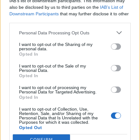
IAB’s list of downstream participants. This information may
also be disclosed by us to third parties on the
IAB’s List of
Downstream Participants
that may further disclose it to other
third parties.
Personal Data Processing Opt Outs
1. Показва с колко значки разполагате;
I want to opt-out of the Sharing of my
зеления плюс отваря разплодника;
personal data.
2. Отваря прозореца за предаване на
Opted In
нужните ресурси и изпълняване на
задачите.
I want to opt-out of the Sale of my
3. Показва текущото местоположение в
Personal Data.
Opted In
обиколката и съответните награди (4
обиколки по 8 задачи).
I want to opt-out of processing my
Personal Data for Targeted Advertising.
Opted In
А ето и какво ще е необходимо за изпълнението на
задачите:
I want to opt-out of Collection, Use,
Retention, Sale, and/or Sharing of my
Personal Data that Is Unrelated with the
Purposes for which it was collected.
Opted Out
CONFIRM