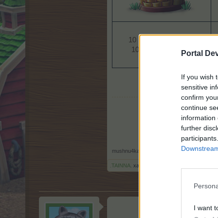
10 Розова магнолия
10 Усърдна пчела​
Portal De
If you wish 
sensitive in
confirm you
continue se
information 
further disc
participants
Downstream 
mushnu4ka
,
2.4.25
.TAINNA.
харесва това.
Persona
.
I want t