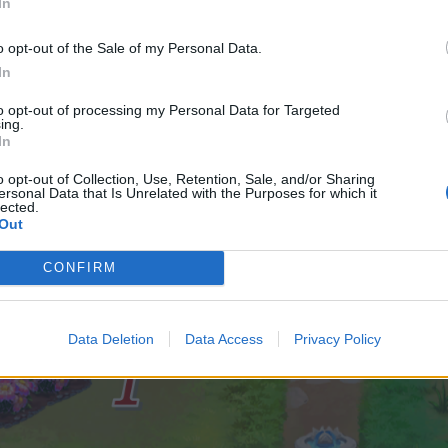
In
 не действат бонусите, бустерите и занаятчийските продукти за
ециалните торове, действат водата и обикновеният тор, а също и
 напълно отключено в началото на събитието; в началото ще р
o opt-out of the Sale of my Personal Data.
 1х1
;
In
 може да се сее в зоните 1 и 2, а пернатият папрат в зони 3 и 4.
to opt-out of processing my Personal Data for Targeted
ing.
In
А ето и как ще изглежда специалното поле:
o opt-out of Collection, Use, Retention, Sale, and/or Sharing
ersonal Data that Is Unrelated with the Purposes for which it
lected.
Out
CONFIRM
Data Deletion
Data Access
Privacy Policy