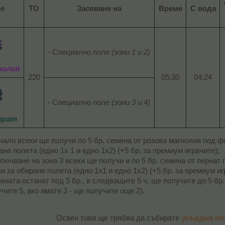
ие
ТО
Засяване на
Време
С вода
- Специално поле
(зони 1 и 2)
нолия
220​
05:30​
04:24​
- Специално поле
(зони 3 и 4)
прат
чало всеки ще получи по 5 бр. семена от розова магнолия под ф
ане полета (едно 1х 1 и едно 1х2) (+5 бр. за премиум играчите);
лючване на зона 3 всеки ще получи и по 5 бр. семена от пернат
ви за обиране полета (едно 1х1 и едно 1х2) (+5 бр. за премиум иг
ената останат под 5 бр., в следващите 5 ч. ще получите до 5 бр. 
чите 5, ако имате 3 - ще получите още 2).
Освен това ще трябва да събирате
усърдна пч