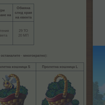
Обмяна
При
след края
ане на
на евента
стения
29 ТО
вета​
20 МП​
,
останалите
-
многократно
):
олетна кошница S
Пролетна кошница L