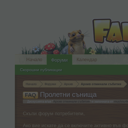
Начало
Календар
Форуми
Скорошни публикации
Начало
Форуми
Архив
Архив отминали събития
Пролетни сънища
FAQ
Дискусията в/ъв "
Архив отминали събития
" е започната от
mushnu4
Скъпи форум потребители,
Ако вие искате да се включите активно във ф