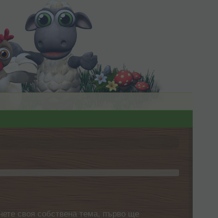
нете своя собствена тема, първо ще