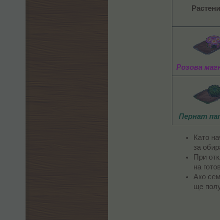
Растен
Розова маг
Пернат па
Като на
за обир
При отк
на гото
Ако сем
ще полу