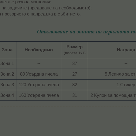
олета с розова магнолия;
 на задачите (предаване на необходимото);
а прозорчето с напредъка в събитието.
Отключване на зоните на игралното п
Размер
Зона
Необходимо
Награда
(полета 1х1)
Зона 1​
--​
37​
--​
Зона 2​
80 Усърдна пчела​
27​
5 Лепило за ст
Зона 3​
120 Усърдна пчела​
32​
1 Стикер​
Зона 4​
160 Усърдна пчела​
31​
2 Купон за помощна те