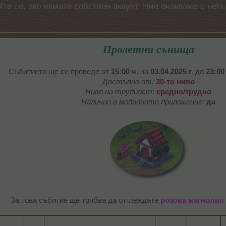
айте се, ако нямате собствен акаунт. Ние очакваме с н
Пролетни сънища
Събитието ще се проведе от
15:00 ч.
на
03.04.2025 г.
до
23:00
Достъпно от:
30-то ниво
Ниво на трудност:
средно/трудно
Налично в мобилното приложение:
да
За това събитие ще трябва да отглеждате
розова магнолия