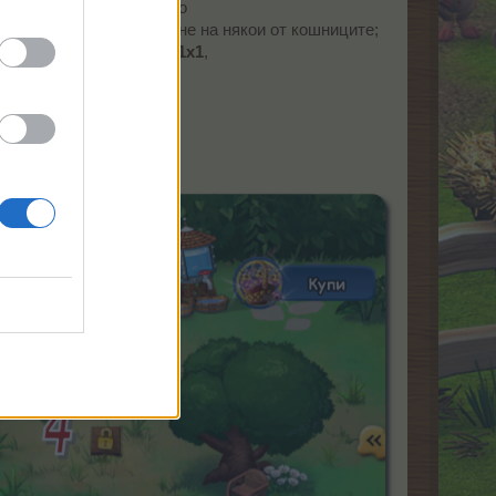
 повече реколта, а също
 бонусите при закупуване на някои от кошниците;
азполагате с
37 полета 1х1
,