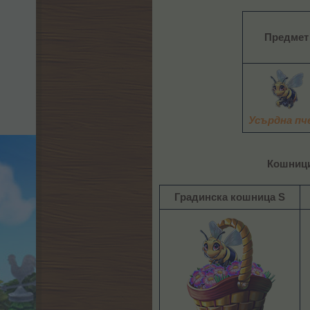
Предмет
Усърдна пч
Кошниц
Градинска кошница S