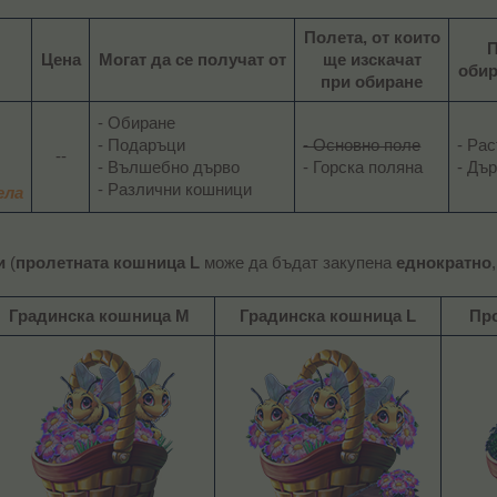
Полета, от които
Цена
Могат да се получат от
ще изскачат
обир
при обиране
- Обиране
- Подаръци
- Основно поле
- Ра
--​
- Вълшебно дърво
- Горска поляна​
- Дър
- Различни кошници​
ела
и
(
пролетната кошница L
може да бъдат закупена
еднократно
Градинска кошница M
Градинска кошница L
Пр