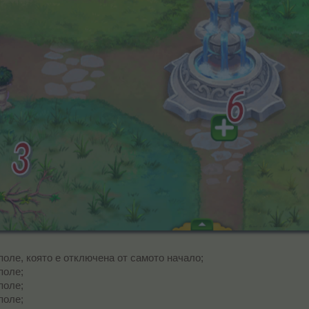
поле, която е отключена от самото начало;
поле;
поле;
поле;