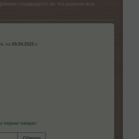
етърпение следващото ви посещение във
 ч.
на
09.04.2025 г.
и
пернат папрат
:
Обмяна