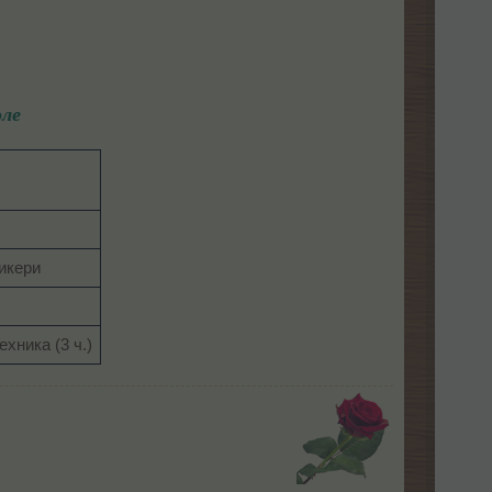
оле
икери​
хника (3 ч.)​
​