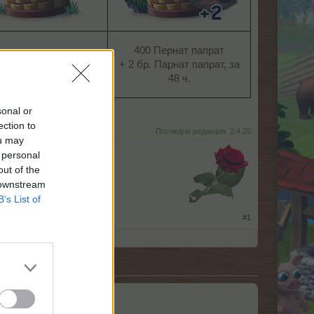
400 Пернат папрат
0 Пернат папрат
+ 2 бр. Парнат папрат, за
0 Усърдна пчела​
48 ч.​
sonal or
о на зона 3.
ection to
Последна редакция:
2.4.25
ou may
 personal
out of the
 downstream
B’s List of
​
#1