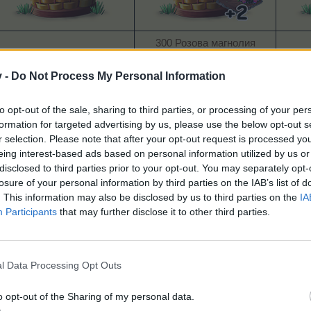
300 Розова магнолия
100 Розова магнолия
300 Усърдна пчела
2
50 Усърдна пчела​
+2 бр. Розова магнолия, за
2
v -
Do Not Process My Personal Information
48 ч.​
to opt-out of the sale, sharing to third parties, or processing of your per
Пролетните кошници ще бъдат налични с отключванет
formation for targeted advertising by us, please use the below opt-out s
r selection. Please note that after your opt-out request is processed y
eing interest-based ads based on personal information utilized by us or
disclosed to third parties prior to your opt-out. You may separately opt-
losure of your personal information by third parties on the IAB’s list of
. This information may also be disclosed by us to third parties on the
IA
Participants
that may further disclose it to other third parties.
l Data Processing Opt Outs
o opt-out of the Sharing of my personal data.