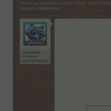
трябва да влезете в играта. Моля, регистрир
форума!
Играйте тук
mushnu4ka
S-Moderator
Team Farmerama BG