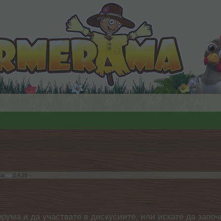
ka
на
2.4.25
.
орума и да участвате в дискусиите, или искате да започ