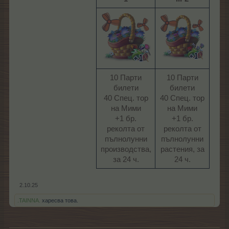
10 Парти
10 Парти
билети
билети
40 Спец. тор
40 Спец. тор
на Мими
на Мими
+1 бр.
+1 бр.
реколта от
реколта от
пълнолунни
пълнолунни
производства,
растения, за
за 24 ч.​
24 ч.​
2.10.25
.TAINNA.
харесва това.