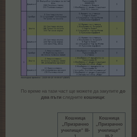
По време на тази част ще можете да закупите
до
два пъти
следните
кошници
:
Кошница
Кошница
„Призрачно
„Призрачно
училище“ III-
училище“
1
III-2