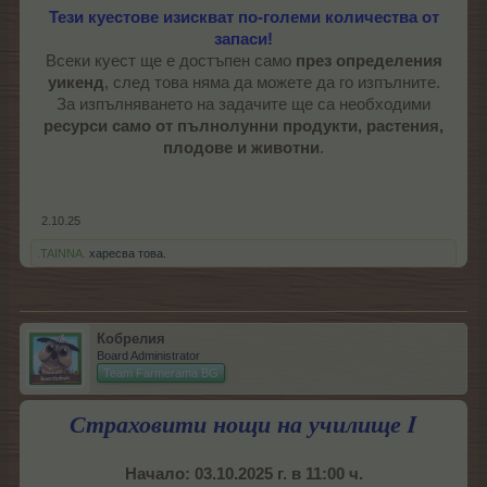
Тези куестове изискват по-големи количества от
запаси!
Всеки куест ще е достъпен само
през определения
уикенд
, след това няма да можете да го изпълните.
За изпълняването на задачите ще са необходими
ресурси само от пълнолунни продукти, растения,
плодове и животни
.
2.10.25
.TAINNA.
харесва това.
Кобрелия
Board Administrator
Team Farmerama BG
Страховити нощи на
у
чилище I
Начало: 03.10.2025 г. в 11:00 ч.