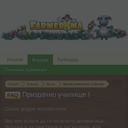
Начало
Календар
Форуми
Скорошни публикации
Начало
Форуми
Архив
Архив отминали събития
Призрачно училище I
FAQ
Скъпи форум потребители,
Ако вие искате да се включите активно във
форума и да участвате в дискусиите, или