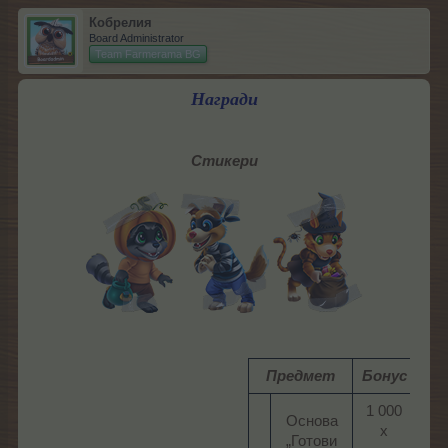
Кобрелия
Board Administrator
Team Farmerama BG
Награди
Стикери
Предмет
Бонус
Вр
1 000
Основа
х
„Готови
80