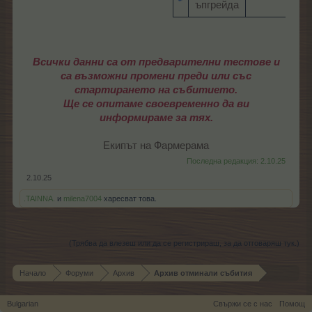
ъпгрейда​
Всички данни са от предварителни тестове и
са възможни промени преди или със
стартирането на събитието.
Ще се опитаме своевременно да ви
информираме за тях.
Екипът на Фармерама​
Последна редакция:
2.10.25
2.10.25
.TAINNA.
и
milena7004
харесват това.
(Трябва да влезеш или да се регистрираш, за да отговаряш тук.)
Начало
Форуми
Архив
Архив отминали събития
Bulgarian
Свържи се с нас
Помощ