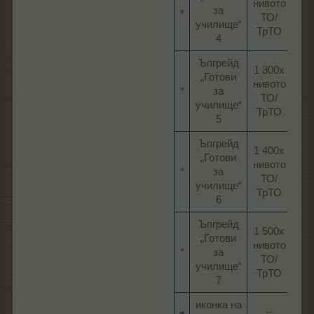
нивото
40
за
ТО/
ч
училище“
ТрТО​
4​
Ъпгрейд
1 300х
„Готови
нивото
30
*​
за
ТО/
ч
училище“
ТрТО​
5​
Ъпгрейд
1 400х
„Готови
нивото
20
*​
за
ТО/
ч
училище“
ТрТО​
6​
Ъпгрейд
1 500х
„Готови
нивото
10
*​
за
ТО/
ч
училище“
ТрТО​
7​
иконка на
--​
--:-