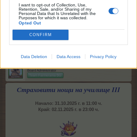
I want to opt-out of Collection, Use,
40 Спец. тор на Мими
Retention, Sale, and/or Sharing of my
+2 бр. реколта от пълнолунни дървета
Personal Data that Is Unrelated with the
Purposes for which it was collected.
, за 24 ч.
Opted Out
2.10.25
CONFIRM
.TAINNA.
харесва това.
Data Deletion
Data Access
Privacy Policy
Кобрелия
Board Administrator
Team Farmerama BG
Страховити нощи на училище III
Начало: 31.10.2025 г. в 11:00 ч.
Край: 02.11.2025 г. в 23:00 ч.