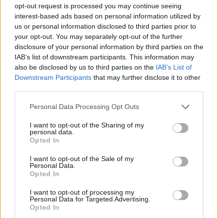
opt-out request is processed you may continue seeing
interest-based ads based on personal information utilized by
us or personal information disclosed to third parties prior to
your opt-out. You may separately opt-out of the further
disclosure of your personal information by third parties on the
IAB’s list of downstream participants. This information may
also be disclosed by us to third parties on the
IAB’s List of
По време на тази част ще можете да закупите
до
Downstream Participants
that may further disclose it to other
два пъти
следната
кошница
:
third parties.
Кошница „Призрачно училище“
I
I
Personal Data Processing Opt Outs
I want to opt-out of the Sharing of my
personal data.
Opted In
I want to opt-out of the Sale of my
Personal Data.
Opted In
I want to opt-out of processing my
Personal Data for Targeted Advertising.
Opted In
20 Супер тор