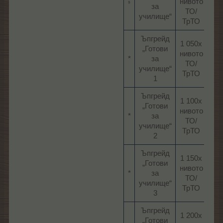
нивото
за
ч
ТО/
училище“​
ТрТО​
Ъпгрейд
1 050х
„Готови
нивото
70
*​
за
ТО/
ч
училище“
ТрТО​
1​
Ъпгрейд
1 100х
„Готови
нивото
60
*​
за
ТО/
ч
училище“
ТрТО​
2​
Ъпгрейд
1 150х
„Готови
нивото
50
*​
за
ТО/
ч
училище“
ТрТО​
3​
Ъпгрейд
1 200х
„Готови