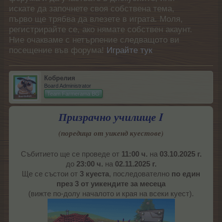
искате да започнете своя собствена тема,
първо ще трябва да влезете в играта. Моля,
регистрирайте се, ако нямате собствен акаунт.
Ние очакваме с нетърпение следващото ви
посещение във форума!
Играйте тук
Кобрелия
Board Administrator
Team Farmerama BG
Призрачно училище I
(поредица от уикенд куестове)
Събитието ще се проведе от
11:00 ч.
на
03.10.2025 г.
до
23:00 ч.
на
02.11.2025 г.
Ще се състои от
3 куеста
, последователно
по един
през 3 от уикендите за месеца
(вижте по-долу началото и края на всеки куест).