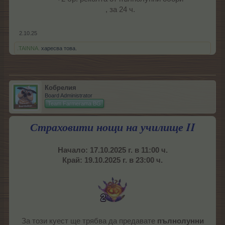
, за 24 ч.
2.10.25
.TAINNA.
харесва това.
Кобрелия
Board Administrator
Team Farmerama BG
Страховити нощи на
у
чилище
I
I
Начало: 17.10.2025 г. в 11:00 ч.
Край: 19.10.2025 г. в 23:00 ч.
За този куест ще трябва да предавате
пълнолунни