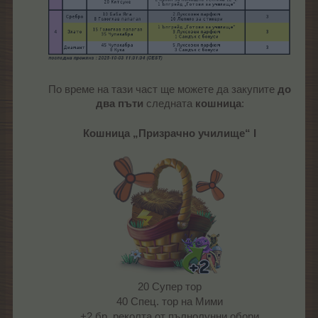
По време на тази част ще можете да закупите
до
два пъти
следната
кошница
:
Кошница „Призрачно училище“ I
20 Супер тор
40 Спец. тор на Мими
+2 бр. реколта от пълнолунни обори