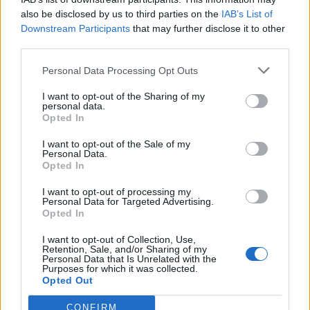
Ако вие искате да се включите активно във
also be disclosed by us to third parties on the
IAB’s List of
форума и да участвате в дискусиите, или
Downstream Participants
that may further disclose it to other
искате да започнете своя собствена тема,
third parties.
първо ще трябва да влезете в играта. Моля,
регистрирайте се, ако нямате собствен акаунт.
Personal Data Processing Opt Outs
Ние очакваме с нетърпение следващото ви
посещение във форума!
Играйте тук
I want to opt-out of the Sharing of my
personal data.
Opted In
mushnu4ka
S-Moderator
I want to opt-out of the Sale of my
Team Farmerama BG
Personal Data.
Opted In
Здравейте, фермери!
I want to opt-out of processing my
Personal Data for Targeted Advertising.
Искаме да ви информираме, че е решено временно
Opted In
да бъде премахнат Пиратският залив от Фармерама
с въвеждането на новото място за достъп до албума
I want to opt-out of Collection, Use,
Retention, Sale, and/or Sharing of my
със стикери. Планирано е напред във бъдещето
Personal Data that Is Unrelated with the
да бъде преработен тамошния магазин и да бъде
Purposes for which it was collected.
обновен Пиратският залив.
Opted Out
Екипът на Фармерама​
CONFIRM