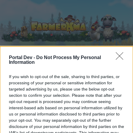
Portal Dev -
Do Not Process My Personal
Начало
Календар
Information
Форуми
Скорошни публикации
If you wish to opt-out of the sale, sharing to third parties, or
processing of your personal or sensitive information for
Начало
Форуми
Новини
Официални известия
targeted advertising by us, please use the below opt-out
section to confirm your selection. Please note that after your
Премахване на Пиратския
Известие
opt-out request is processed you may continue seeing
залив
interest-based ads based on personal information utilized by
us or personal information disclosed to third parties prior to
your opt-out. You may separately opt-out of the further
Скъпи форум потребители,
disclosure of your personal information by third parties on the
IAB’s list of downstream participants. This information may