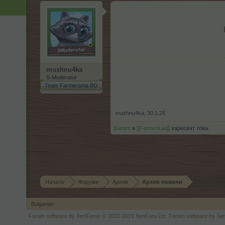
mushnu4ka
S-Moderator
Team Farmerama BG
mushnu4ka
,
30.1.26
Bamze
и
[[Fermerkaa]]
харесват това.
Начало
Форуми
Архив
Архив новини
Bulgarian
Forum software by XenForo
© 2010-2019 XenForo Ltd.
Forum software by X
®