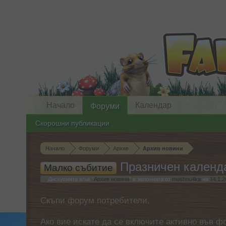
Начало
Календар
Форуми
Скорошни публикации
Начало
Форуми
Архив
Архив новини
Празничен календ
Малко събитие
Дискусията в/ъв "
Архив новини
" е започната от
mushnu4ka
на
14.1.2
Скъпи форум потребители,
Ако вие искате да се включите активно във ф