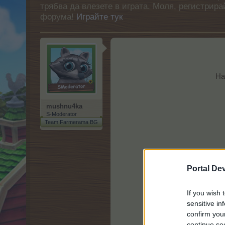
трябва да влезете в играта. Моля, регистрир
форума!
Играйте тук
На
mushnu4ka
S-Moderator
Team Farmerama BG
Portal De
If you wish 
sensitive in
confirm you
continue se