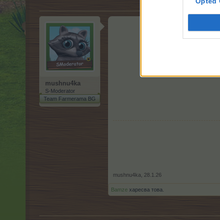
Opted 
Играчите,
Пр
mushnu4ka
S-Moderator
Team Farmerama BG
mushnu4ka
,
28.1.26
Bamze
харесва това.