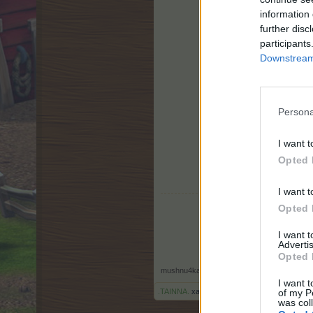
information 
further disc
participants
Downstream 
Persona
I want t
Opted 
I want t
Opted 
I want 
Advertis
Opted 
mushnu4ka
,
14.1.26
I want t
of my P
.TAINNA.
харесва това.
was col