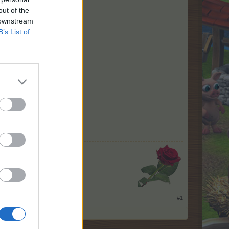
out of the
 downstream
B’s List of
​
#1