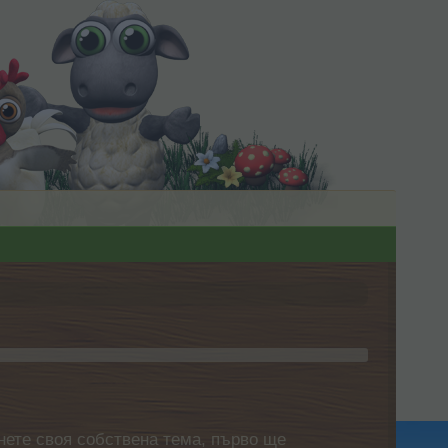
нете своя собствена тема, първо ще