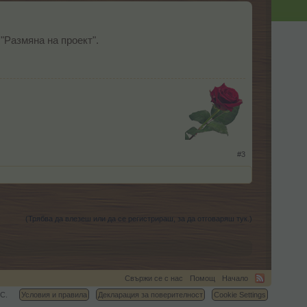
"Размяна на проект".
​
#3
(Трябва да влезеш или да се регистрираш, за да отговаряш тук.)
Свържи се с нас
Помощ
Начало
C.
Условия и правила
Декларация за поверителност
Cookie Settings