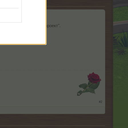
наградата "Размяна на проект".
използват тази награда.
авена.
​
#2