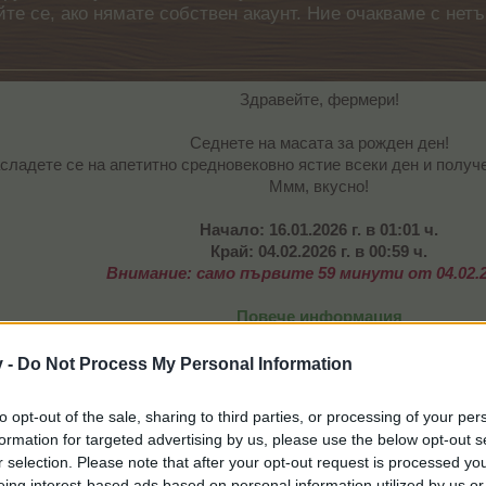
айте се, ако нямате собствен акаунт. Ние очакваме с н
Здравейте, фермери!
Седнете на масата за рожден ден!
сладете се на апетитно средновековно ястие всеки ден и получ
Ммм, вкусно!​
Начало: 16.01.2026 г. в 01:01 ч.
Край: 04.02.2026 г. в 00:59 ч.
Внимание: само първите 59 минути от 04.02.2
Повече информация
v -
Do Not Process My Personal Information
to opt-out of the sale, sharing to third parties, or processing of your per
formation for targeted advertising by us, please use the below opt-out s
r selection. Please note that after your opt-out request is processed y
eing interest-based ads based on personal information utilized by us or