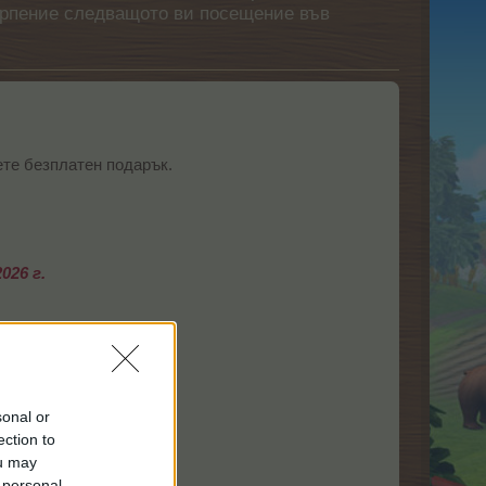
етърпение следващото ви посещение във
ете безплатен подарък.
026 г.
sonal or
ection to
ou may
 personal