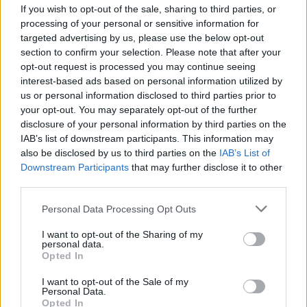
If you wish to opt-out of the sale, sharing to third parties, or
Извиняваме се за отлагането и се надяваме, че ще
processing of your personal or sensitive information for
разберете нашето решение.
targeted advertising by us, please use the below opt-out
section to confirm your selection. Please note that after your
Благодарим за търпението и разбирането!
opt-out request is processed you may continue seeing
Вашият екип на Farmerama​
interest-based ads based on personal information utilized by
22.11.21
us or personal information disclosed to third parties prior to
your opt-out. You may separately opt-out of the further
.TAINNA.
харесва това.
disclosure of your personal information by third parties on the
IAB’s list of downstream participants. This information may
also be disclosed by us to third parties on the
IAB’s List of
mushnu4ka
Downstream Participants
that may further disclose it to other
S-Moderator
third parties.
Team Farmerama BG
Personal Data Processing Opt Outs
Уважаеми фермери,
I want to opt-out of the Sharing of my
С дълбоко съжаление ви съобщаваме, че трябва да
personal data.
Opted In
отложим тазгодишния празник на реколтата (отново).
И още повече съжаляваме за факта, че трябва да
I want to opt-out of the Sale of my
отложим пускането му за януари 2022 г. Има
Personal Data.
множество причини,
Opted In