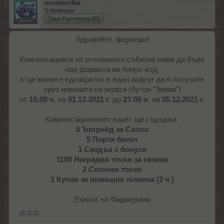
mushnu4ka
S-Moderator
Team Farmerama BG
Здравейте, фермери!
Компенсацията за отложеното събитие няма да бъде
под формата на бонус-код,
а ще можете еднократно в един акаунт да я получите
през новините на играта (бутон "Заяви")
от
15:00 ч.
на
01.12.2021 г.
до
23:00 ч.
на
05.12.2021 г.
Компенсационният пакет ще съдържа:
5 Ъпгрейд за Силоз
5 Парти билет
1 Сандък с бонуси
1190 Наградни точки за сезона
2 Сезонен токен
1 Купон за помощна техника (3 ч.)
Екипът на Фармерама​
29.11.21