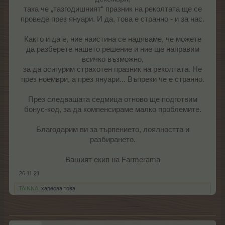
така че „тазгодишният“ празник на реколтата ще се
проведе през януари. И да, това е странно - и за нас.
Както и да е, ние наистина се надяваме, че можете
да разберете нашето решение и ние ще направим
всичко възможно,
за да осигурим страхотен празник на реколтата. Не
през ноември, а през януари... Въпреки че е странно.
През следващата седмица отново ще подготвим
бонус-код, за да компенсираме малко проблемите.
Благодарим ви за търпението, лоялността и
разбирането.
Вашият екип на Farmerama​
26.11.21
.TAINNA.
харесва това.