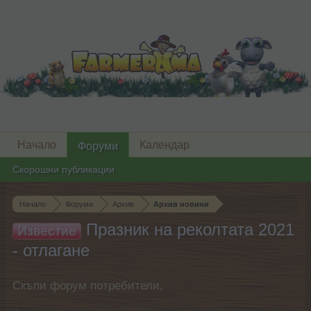
Начало
Календар
Форуми
Скорошни публикации
Начало
Форуми
Архив
Архив новини
Празник на реколтата 2021
Известие
- отлагане
Скъпи форум потребители,