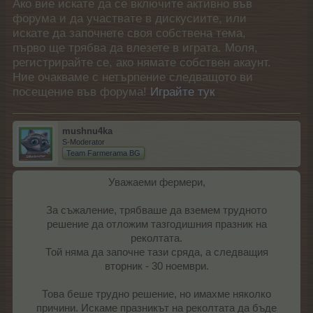
Ако вие искате да се включите активно във
форума и да участвате в дискусиите, или
искате да започнете своя собствена тема,
първо ще трябва да влезете в играта. Моля,
регистрирайте се, ако нямате собствен акаунт.
Ние очакваме с нетърпение следващото ви
посещение във форума!
Играйте тук
mushnu4ka
S-Moderator
Team Farmerama BG
Уважаеми фермери,
За съжаление, трябваше да вземем трудното
решение да отложим тазгодишния празник на
реколтата.
Той няма да започне тази сряда, а следващия
вторник - 30 ноември.
Това беше трудно решение, но имахме няколко
причини. Искаме празникът на реколтата да бъде