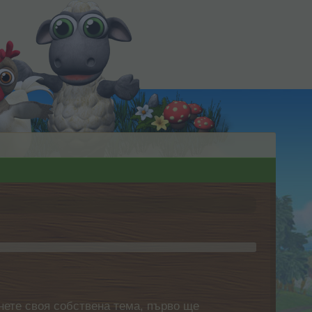
нете своя собствена тема, първо ще