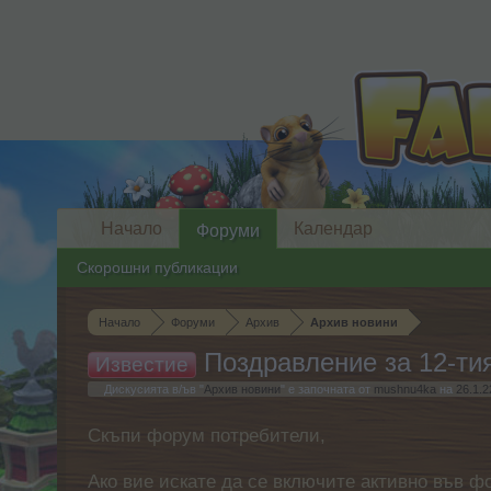
Начало
Календар
Форуми
Скорошни публикации
Начало
Форуми
Архив
Архив новини
Поздравление за 12-ти
Известие
Дискусията в/ъв "
Архив новини
" е започната от
mushnu4ka
на
26.1.2
Скъпи форум потребители,
Ако вие искате да се включите активно във ф