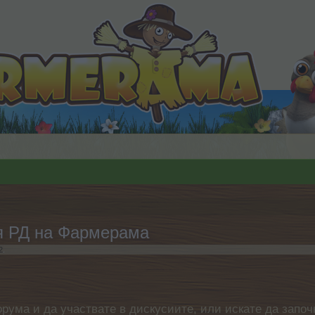
я РД на Фармерама
2
.
орума и да участвате в дискусиите, или искате да започ