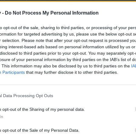
айте се, ако нямате собствен акаунт. Ние очакваме с н
v -
Do Not Process My Personal Information
to opt-out of the sale, sharing to third parties, or processing of your per
Уважаеми играчи на Фармерама!
formation for targeted advertising by us, please use the below opt-out s
Днес празнуваме 12-ия рожден ден на Фармерама! Хип,
r selection. Please note that after your opt-out request is processed y
eing interest-based ads based on personal information utilized by us or
а ви благодари за 12-те невероятно зашеметяващи години: без
disclosed to third parties prior to your opt-out. You may separately opt-
 12-ия рожден ден! Леле, това е като цяла вечност и 12 години 
losure of your personal information by third parties on the IAB’s list of
 Не може да не се гордеем - особено като имаме най-добрата об
. This information may also be disclosed by us to third parties on the
IA
Participants
that may further disclose it to other third parties.
Благодарение на вашата лоялност, вашето търпение и вашата пр
че в бъдеще Фармерама ще празнува още много рож
 вашите коментари и постоянна обратна връзка в нашите форуми
l Data Processing Opt Outs
че повечето от вас играят тази щура игра от дълго време и оцен
o opt-out of the Sharing of my personal data.
доволни от Фармерама. Вие сте нашето вдъхновение и истинскат
In
годарим ви и помнете, че ние ви ценим. За нас е голяма чест да
o opt-out of the Sale of my Personal Data.
лагодаря от целия екип на Фармерама е за нашите модератори от