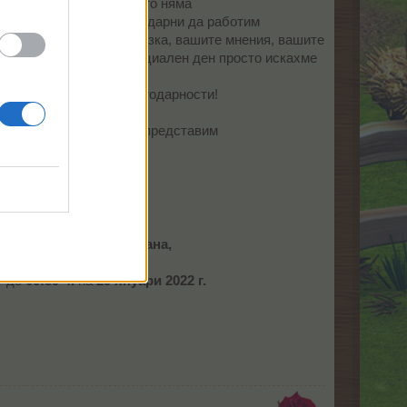
без тях Фармерама просто няма
а Фармерама и сме благодарни да работим
едоставят обратната връзка, вашите мнения, вашите
 благодарни. В този специален ден просто искахме
 получили
то вас са рядкост. Благодарности!
ерама, не можем да си представим
най-добрите в света.
мерама!
ък бонус-код за вас.
енти XXL, 15 Супер храна,
 спрей за цветя (+)
.
т до
00:59 ч.
на
29 януари 2022 г.