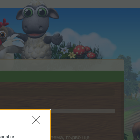
sonal or
нете своя собствена тема, първо ще