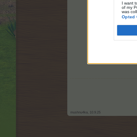
I want t
of my P
was col
Opted 
mushnu4ka
,
10.9.25