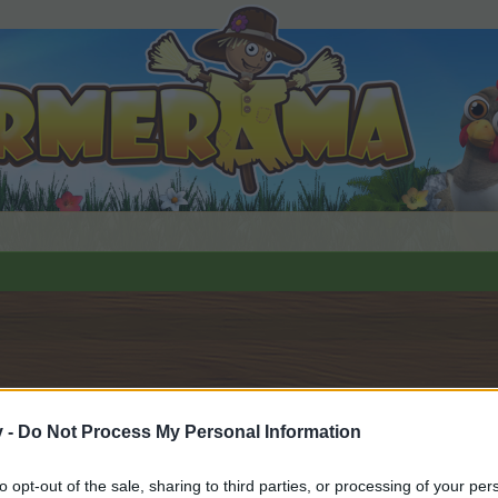
5
.
v -
Do Not Process My Personal Information
to opt-out of the sale, sharing to third parties, or processing of your per
орума и да участвате в дискусиите, или искате да започ