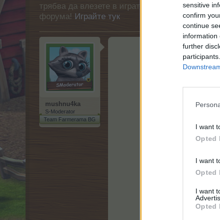
sensitive in
трябва да влезете в играта. Моля, регистрир
confirm you
форума!
Играйте тук
continue se
information 
further disc
participants
Downstream 
Пе
mushnu4ka
Persona
S-Moderator
Team Farmerama BG
I want t
Opted 
I want t
Opted 
I want 
Advertis
Opted 