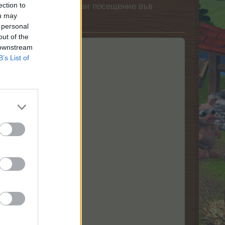
ection to
етърпение следващото ви посещение във
ou may
 personal
out of the
 downstream
B’s List of
расно пристанище.
влявайте като пирати!​