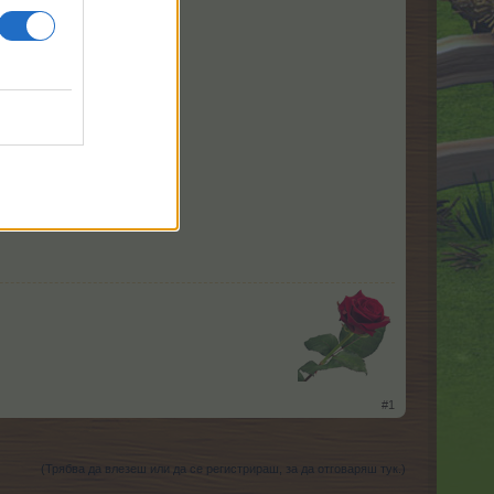
​
#1
(Трябва да влезеш или да се регистрираш, за да отговаряш тук.)