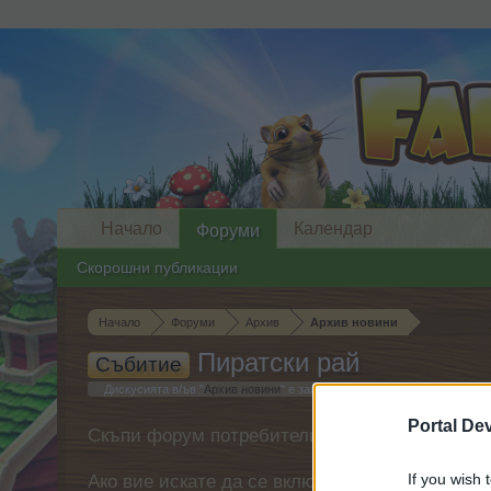
Начало
Календар
Форуми
Скорошни публикации
Начало
Форуми
Архив
Архив новини
Пиратски рай
Събитие
Дискусията в/ъв "
Архив новини
" е започната от
mushnu4ka
на
10.9.2
Portal De
Скъпи форум потребители,
If you wish 
Ако вие искате да се включите активно във ф