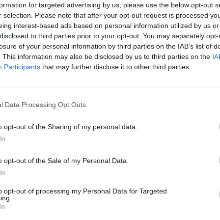
formation for targeted advertising by us, please use the below opt-out s
айте се, ако нямате собствен акаунт. Ние очакваме с н
r selection. Please note that after your opt-out request is processed y
eing interest-based ads based on personal information utilized by us or
disclosed to third parties prior to your opt-out. You may separately opt-
Спрете, сухоземци!
losure of your personal information by third parties on the IAB’s list of
. This information may also be disclosed by us to third parties on the
IA
Пиратите от залива Тортуга сърдечно ви канят в своето прек
Participants
that may further disclose it to other third parties.
йте морски песни, ходете по дъската (за удоволствие!) и се заба
Начало: 11.09.2025 г. в 15:00 ч.
Край: 17.09.2025 г. в 23:00 ч.
l Data Processing Opt Outs
Повече информация
o opt-out of the Sharing of my personal data.
Дискусия
In
o opt-out of the Sale of my Personal Data.
In
to opt-out of processing my Personal Data for Targeted
ing.
In