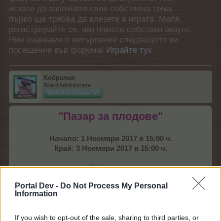
искате да започнете своя собствена тема,
първо ще трябва да влезете в играта. Моля,
регистрирайте се, ако нямате собствен акаунт.
Ние очакваме с нетърпение следващото ви
посещение във форума!
Играйте тук
Кобрелия
Board Administrator
Team Farmerama BG
"Пазар за плодове"
Начало: 1 Ноември 2017 в 15:00 ч.
Край: 3 Ноември 2017 в 15:00 ч.
Информация
Дискусия
Portal Dev -
Do Not Process My Personal
Information
If you wish to opt-out of the sale, sharing to third parties, or