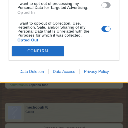
Здравейте, фермери!
I want to opt-out of processing my
Personal Data for Targeted Advertising.
Заради технически проблеми, началото на евента се
Opted In
отлага.
Ето и новото време за евента:
I want to opt-out of Collection, Use,
Retention, Sale, and/or Sharing of my
Personal Data that Is Unrelated with the
Начало: 1 Ноември 2017 в 16:00 ч.
Purposes for which it was collected.
Opted Out
Край: 3 Ноември 2017 в 16:00 ч.
CONFIRM
Извиняваме се за причиненото неудобство!
Екипа на Фармерама​
Data Deletion
Data Access
Privacy Policy
1.11.17
panterata846
харесва това.
mechopuh78
Guest