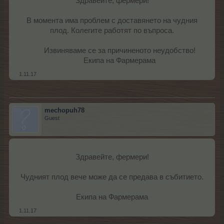
Здравейте, фермери!
В момента има проблем с доставянето на чудния
плод. Колегите работят по въпроса.
Извиняваме се за причиненото неудобство!
Екипа на Фармерама​
1.11.17
mechopuh78
Guest
Здравейте, фермери!
Чудният плод вече може да се предава в събитието.
Екипа на Фармерама​
1.11.17