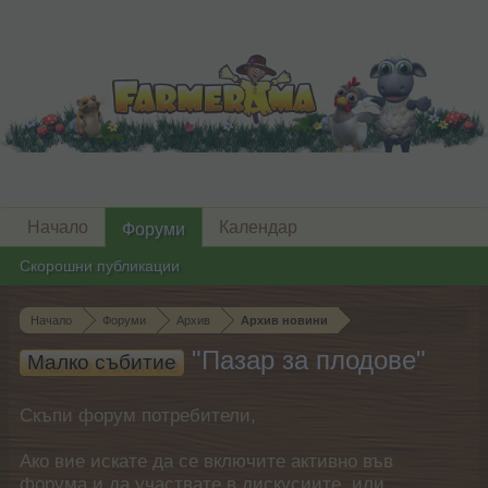
Начало
Календар
Форуми
Скорошни публикации
Начало
Форуми
Архив
Архив новини
"Пазар за плодове"
Малко събитие
Скъпи форум потребители,
Ако вие искате да се включите активно във
форума и да участвате в дискусиите, или