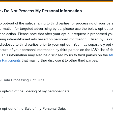
айте се, ако нямате собствен акаунт. Ние очакваме с н
v -
Do Not Process My Personal Information
to opt-out of the sale, sharing to third parties, or processing of your per
Здравейте, фермери!
formation for targeted advertising by us, please use the below opt-out s
Посетете Маца Маус и й помогнете да украси го
r selection. Please note that after your opt-out request is processed y
със зловеща декорация и спечелете страхотни наг
eing interest-based ads based on personal information utilized by us or
disclosed to third parties prior to your opt-out. You may separately opt-
Начало: 01.04.2024 г. в 15:00 ч.
losure of your personal information by third parties on the IAB’s list of
Край: 03.04.2024 г. в 23:00 ч.
. This information may also be disclosed by us to third parties on the
IA
Participants
that may further disclose it to other third parties.
Повече информация
Дискусия
l Data Processing Opt Outs
o opt-out of the Sharing of my personal data.
In
o opt-out of the Sale of my Personal Data.