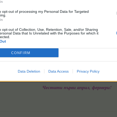
In
to opt-out of processing my Personal Data for Targeted
ing.
In
Екипът на Фармерама​
o opt-out of Collection, Use, Retention, Sale, and/or Sharing
ersonal Data that Is Unrelated with the Purposes for which it
lected.
Out
CONFIRM
Data Deletion
Data Access
Privacy Policy
Честити първи април, фермери!