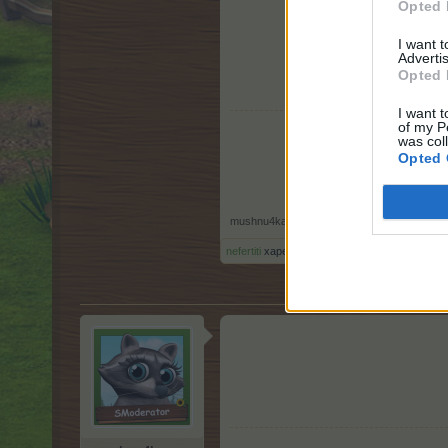
Opted 
I want 
Advertis
Opted 
I want t
of my P
was col
Opted 
mushnu4ka
,
1.4.24
nefertiti
харесва това.