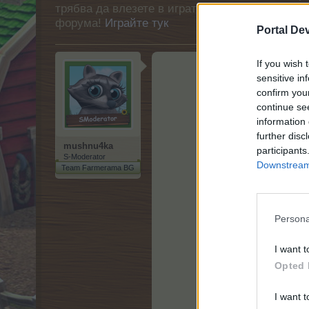
трябва да влезете в играта. Моля, регистрир
форума!
Играйте тук
Portal De
If you wish 
sensitive in
confirm you
continue se
information 
further disc
mushnu4ka
participants
S-Moderator
Downstream 
Team Farmerama BG
Persona
I want t
Opted 
I want t