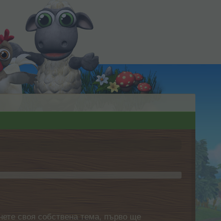
нете своя собствена тема, първо ще