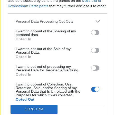
also be disclosed by us to third parties on the
IAB’s List of
Нови участници
Downstream Participants
that may further disclose it to other
Дискусии:
1
Съобщения:
6
third parties.
15.3.22
Personal Data Processing Opt Outs
Въпроси за играта
I want to opt-out of the Sharing of my
personal data.
Opted In
Намери приятели
I want to opt-out of the Sale of my
Дискусии:
1
Съобщения:
43
Personal Data.
1.8.26
Opted In
Официални игри във форума
I want to opt-out of processing my
Дискусии:
5
Съобщения:
328
Personal Data for Targeted Advertising.
4.12.21
Opted In
Отзиви за играта
I want to opt-out of Collection, Use,
Дискусии:
24
Съобщения:
4,621
Retention, Sale, and/or Sharing of my
Personal Data that Is Unrelated with the
вчера в 09:54
Purposes for which it was collected.
Opted Out
Дискусии за играта
Дискусии:
109
Съобщения:
6,666
CONFIRM
преди 10 мин