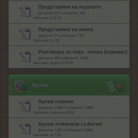
Представяне на играчите
Дискусии:
20
Съобщения:
542
21.5.24
Представяне на екипа
Дискусии:
8
Съобщения:
719
3.1.26
Разговори за това - онова (хоремаг)
Дискусии:
99
Съобщения:
2,030
неделя в 09:35
Архив
Архив новини
Дискусии:
1,862
Съобщения:
5,908
вторник в 09:02
Архив отминали събития
Дискусии:
1,017
Съобщения:
5,906
22.7.26