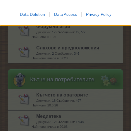
Актуализации и идеи
Дискусии:
169
Съобщения:
2,778
Data Deletion
Data Access
Privacy Policy
20.7.26
Форумни игри
Дискусии:
17
Съобщения:
19,772
5.1.26
Слухове и предположения
Дискусии:
2
Съобщения:
346
вчера в 07:28
Кътче на потребителите
Кътчето на ораторите
Дискусии:
16
Съобщения:
497
20.6.26
Медиатека
Дискусии:
12
Съобщения:
1,948
вчера в 20:03