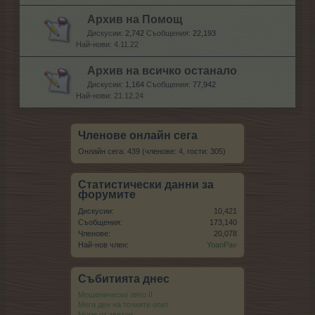
Архив на Помощ
Дискусии:
2,742
Съобщения:
22,193
4.11.22
Архив на всичко останало
Дискусии:
1,164
Съобщения:
77,942
21.12.24
Членове онлайн сега
Онлайн сега: 439 (членове: 4, гости: 305)
Статистически данни за
форумите
Дискусии:
10,421
Съобщения:
173,140
Членове:
20,078
Най-нов член:
YoanPav
Събитията днес
Мошеническо лято II
Мега ден на точките опит
Море от звезди