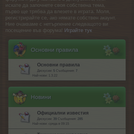
искате да започнете своя собствена тема,
първо ще трябва да влезете в играта. Моля,
регистрирайте се, ако нямате собствен акаунт.
Ние очакваме с нетърпение следващото ви
посещение във форума!
Играйте тук
Основни правила
Основни правила
Дискусии:
5
Съобщения:
7
1.3.22
Новини
Официални известия
Дискусии:
39
Съобщения:
285
сряда в 09:15