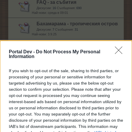
FAQ - за събития
Дискусии:
16
Съобщения:
690
сряда в 09:01
Бахамарама - тропическия остров
Дискусии:
7
Съобщения:
31
3.9.25
Всичко за занаятите
Portal Dev -
Do Not Process My Personal
Дискусии:
8
Съобщения:
48
Information
29.6.17
If you wish to opt-out of the sale, sharing to third parties, or
Помощ
processing of your personal or sensitive information for
targeted advertising by us, please use the below opt-out
section to confirm your selection. Please note that after your
Общи проблеми
opt-out request is processed you may continue seeing
Дискусии:
278
Съобщения:
2,410
interest-based ads based on personal information utilized by
четвъртък в 15:39
us or personal information disclosed to third parties prior to
your opt-out. You may separately opt-out of the further
Технически проблеми
disclosure of your personal information by third parties on the
Дискусии:
154
Съобщения:
3,983
24.7.26
IAB’s list of downstream participants. This information may