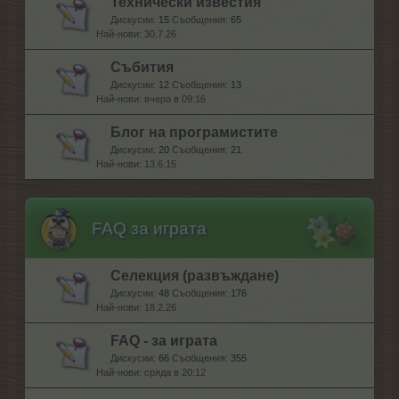
Технически известия
Дискусии:
15
Съобщения:
65
30.7.26
Събития
Дискусии:
12
Съобщения:
13
вчера в 09:16
Блог на програмистите
Дискусии:
20
Съобщения:
21
13.6.15
FAQ за играта
Селекция (развъждане)
Дискусии:
48
Съобщения:
176
18.2.26
FAQ - за играта
Дискусии:
66
Съобщения:
355
сряда в 20:12