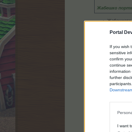
Жабешко порт
Жабешкото п
Portal De
И в една от д
If you wish 
sensitive in
В
confirm you
continue se
information 
further disc
participants
Downstream 
Куб
Persona
I want t
Т