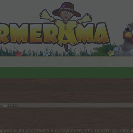
ka
на
18.2.26
.
орума и да участвате в дискусиите, или искате да започ