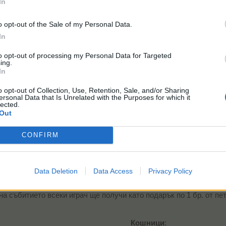
In
o opt-out of the Sale of my Personal Data.
20 Музикални тръби
00:00:15
1 ЛГ​
In
20 Куклен мак​
бот
to opt-out of processing my Personal Data for Targeted
ing.
In
35 Куклен мак
o opt-out of Collection, Use, Retention, Sale, and/or Sharing
35 Балонени цветя
00:00:15
1 ЛГ​
ersonal Data that Is Unrelated with the Purposes for which it
35 Музикални тръби​
lected.
Out
но кубче
CONFIRM
1 Вълшебно кубче
00:00:15
1 ЛГ​
12 Празни торби​
Data Deletion
Data Access
Privacy Policy
 играчки
на събитието всеки играч ще получи като подарък по 1 бр. от пе
Кошници
:​