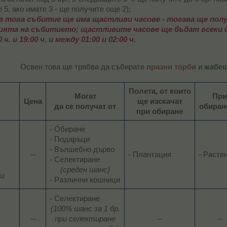
 5, ако имате 3 - ще получите още 2);
на това събитие ще има щастливи часове - тогава ще полу
ята на събитието; щастливите часове ще бъдат всеки ден 
 ч. и 19:00 ч. и между 01:00 и 02:00 ч.
Освен това ще трябва да събирате
празни торби
и
жабеш
Полета, от които
Могат
При
Цена
ще изскачат
да се получат от
обиран
при обиране
- Обиране
- Подаръци
- Вълшебно дърво
--​
- Плантация​
- Растен
- Селектиране​
(среден шанс)
би
- Различни кошници​
- Селектиране​
(100% шанс за 1 бр.
--​
при селектиране
--​
--​