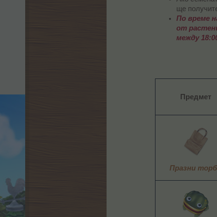
ще получите
П
о време 
от растени
между 18:00
Предмет
Празни тор