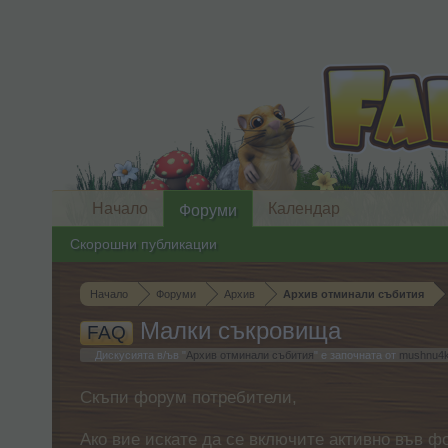
Начало
Календар
Форуми
Скорошни публикации
Начало
Форуми
Архив
Архив отминали събития
Малки съкровища
FAQ
Дискусията в/ъв "
Архив отминали събития
" е започната от
mushnu4
Скъпи форум потребители,
Ако вие искате да се включите активно във ф