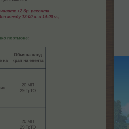
чавате +2 бр. реколта
между 13:00 ч. и 14:00 ч.,
ко портмоне
:​
Обмяна след
е на
края на евента
20 МП
ия​
29 ТрТО​
20 МП
29 ТрТО​