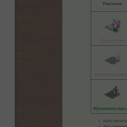
Растение
Куклен мак
Балонени цве
Музикални тръ
Като начало
Ако семенат