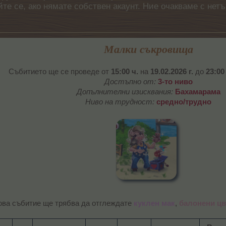
айте се, ако нямате собствен акаунт. Ние очакваме с н
Малки съкровища
Събитието ще се проведе от
15:00 ч.
на
19.02.2026 г.
до
23:00
Достъпно от:
3-то ниво
Допълнителни изисквания:
Бахамарама
Ниво на трудност:
средно/трудно
ова събитие ще трябва да отглеждате
куклен мак
,
балонени цв