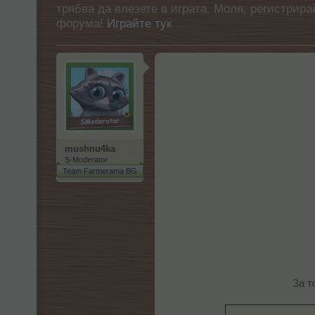
трябва да влезете в играта. Моля, регистрир
форума!
Играйте тук
mushnu4ka
S-Moderator
Team Farmerama BG
За т