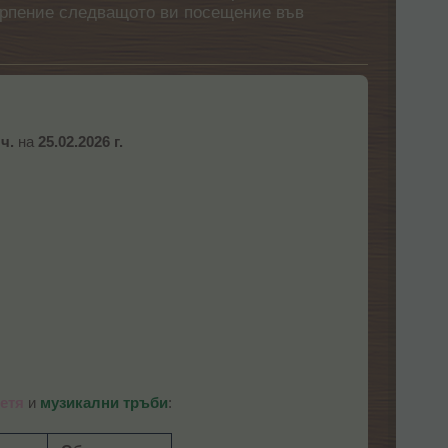
етърпение следващото ви посещение във
 ч.
на
25.02.2026 г.
етя
и
музикални тръби
: