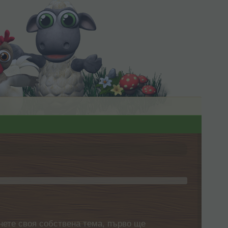
нете своя собствена тема, първо ще