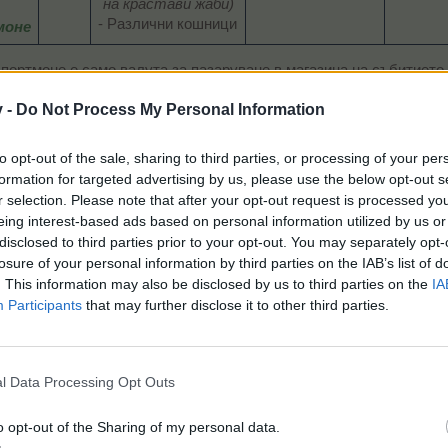
на крастави жаби)
- Различни кошници​
моне
ортмоне е само валута за пазаруване в магазина на събитието -
v -
Do Not Process My Personal Information
вете мелници ще трябва да произведете
кубчета
,
Теди
,
робот
,
в
to opt-out of the sale, sharing to third parties, or processing of your per
Моментално
formation for targeted advertising by us, please use the below opt-out s
ид
Необходими продукти
Време
смесване
r selection. Please note that after your opt-out request is processed y
eing interest-based ads based on personal information utilized by us or
disclosed to third parties prior to your opt-out. You may separately opt-
20 Куклен мак
losure of your personal information by third parties on the IAB’s list of
00:00:15
1 ЛГ​
20 Балонени цветя​
. This information may also be disclosed by us to third parties on the
IA
Participants
that may further disclose it to other third parties.
чета
20 Балонени цветя
l Data Processing Opt Outs
00:00:15
1 ЛГ​
20 Музикални тръби​
o opt-out of the Sharing of my personal data.
еди