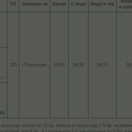
Вода
ТО
Засяване на
Време
С вода
Вода и тор
и суп
220​
- Плантация
05:30​
04:24​
04:11​
02:
тя
би
 всеки ще получи по 10 бр. семена от всеки вид (+5 бр. за преми
а останат под 5 бр., в следващите 5 ч. ще получите до 5 бр. нови