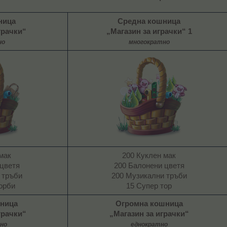
ница
Средна кошница
грачки“
„Магазин за играчки“ 1
но
многократно
мак
200 Куклен мак
цветя
200 Балонени цветя
 тръби
200 Музикални тръби
орби​
15 Супер тор​
ница
Огромна кошница
грачки“
„Магазин за играчки“
но
еднократно