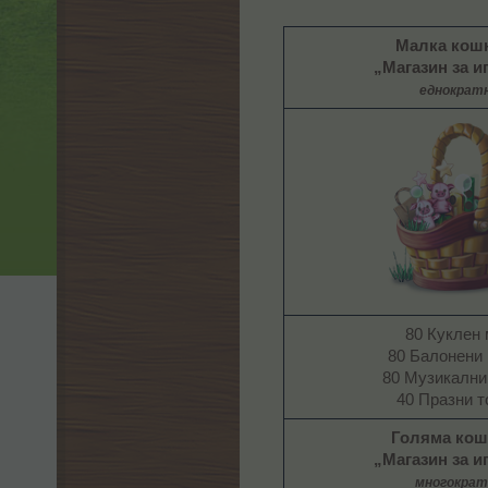
Малка кош
„Магазин за и
еднократ
80 Куклен 
80 Балонени 
80 Музикални
40 Празни т
Голяма кош
„Магазин за и
многократ