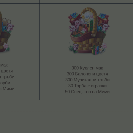
 мак
300 Куклен мак
 цветя
300 Балонени цветя
и тръби
300 Музикални тръби
торби
30 Торба с играчки
на Мими
50 Спец. тор на Мими​