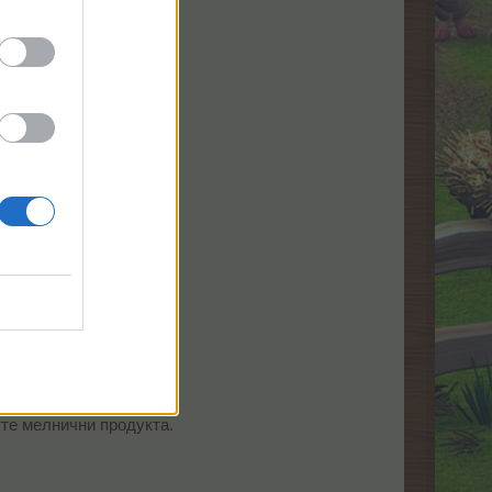
135 ТО
180 МП
135 ТрТО​
353 ТО
471 МП
353 ТрТО​
175 ТО
231 МП
173 ТрТО​
тте мелнични продукта.