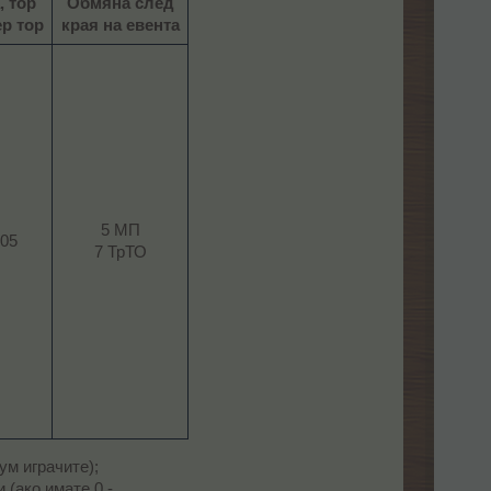
, тор
Обмяна след
ер тор
края на евента
5 МП
05​
7 ТрТО​
ум играчите);
 (ако имате 0 -