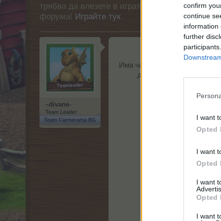
трябва да влезете в играта. Моля, регистрир
confirm you
форума!
Играйте тук
continue se
information 
further disc
participants
Downstream 
Има чисто нов предмет в маг
дървото“, който съдържа
Persona
–divane-
Team Leader
I want t
Team Farmerama BG
Opted 
I want t
Opted 
I want 
Advertis
Opted 
I want t