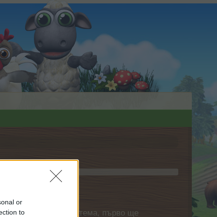
sonal or
нете своя собствена тема, първо ще
ection to