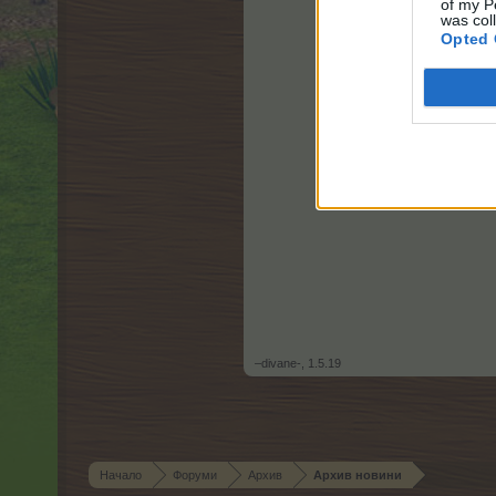
of my P
was col
Opted 
–divane-
,
1.5.19
Начало
Форуми
Архив
Архив новини