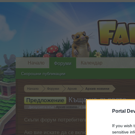
Начало
Календар
Форуми
Скорошни публикации
Начало
Форуми
Архив
Архив новини
Къща на дървото
Предложение
Дискусията в/ъв "
Архив новини
" е започната от
–divane-
на
1.5.19
.
Portal De
Скъпи форум потребители,
If you wish 
Ако вие искате да се включите активно във ф
sensitive in