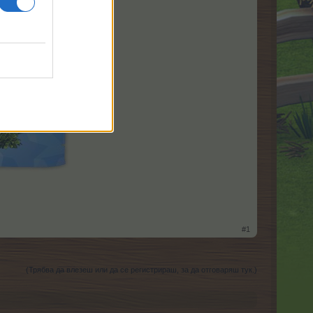
#1
(Трябва да влезеш или да се регистрираш, за да отговаряш тук.)