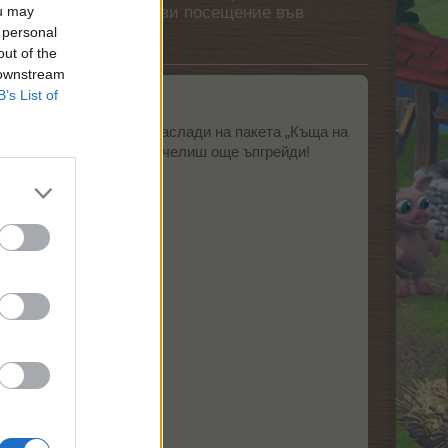
етърпение следващото ви посещение във
ou may
 personal
out of the
 downstream
B’s List of
къща на дърво или се наслади на пакета „Къща на
ията през май, за да спечелиш още ъпгрейди!
019 г.
019 г.