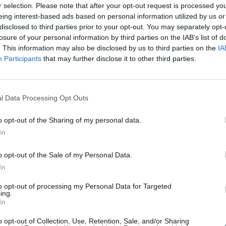
айте се, ако нямате собствен акаунт. Ние очакваме с н
r selection. Please note that after your opt-out request is processed y
eing interest-based ads based on personal information utilized by us or
disclosed to third parties prior to your opt-out. You may separately opt-
losure of your personal information by third parties on the IAB’s list of
Здравейте, фермери!
. This information may also be disclosed by us to third parties on the
IA
Participants
that may further disclose it to other third parties.
азина, който можеш да поръчаш и ъпгрейднеш! Вземи основната 
 супер храна и първия ъпгрейд за къщичката. Участвай в събит
Основата ще е достъпна:
l Data Processing Opt Outs
от 15:00 ч. на 02.05.2019 г. до 15:00 ч. на 13.06.2
o opt-out of the Sharing of my personal data.
Ъпгрейдите ще можете да закупите
In
от 15:00 ч. на 02.05.2019 г. до 23:00 ч. на 05.05.2
o opt-out of the Sale of my Personal Data.
Подробности ще намерите
тук
In
to opt-out of processing my Personal Data for Targeted
ing.
In
o opt-out of Collection, Use, Retention, Sale, and/or Sharing