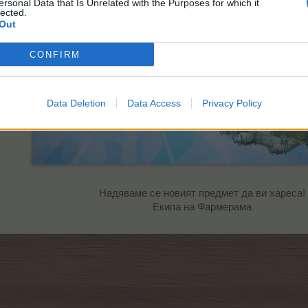
ersonal Data that Is Unrelated with the Purposes for which it
lected.
Out
CONFIRM
Data Deletion
Data Access
Privacy Policy
Надяваме се новият предмет да ви хареса!
Екипа на Фармерама​