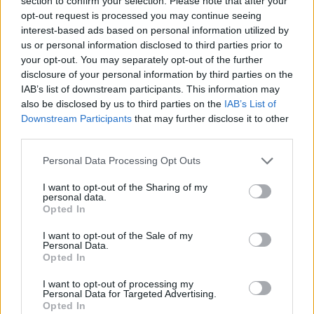
section to confirm your selection. Please note that after your
opt-out request is processed you may continue seeing
Отворен малък подарък - общо за
interest-based ads based on personal information utilized by
календара са 18 бр. (три групи по 6
us or personal information disclosed to third parties prior to
бр.) плюс специалните подаръци;
your opt-out. You may separately opt-out of the further
Неотворен малък подарък - маркиран
disclosure of your personal information by third parties on the
е със знака
и от него може да се
IAB’s list of downstream participants. This information may
отвори срещу няколко ЛГ;
also be disclosed by us to third parties on the
IAB’s List of
Подарък на деня - около духчето има
Downstream Participants
that may further disclose it to other
светещ ореол
third parties.
Специални подаръци - 3 бр.,
отключват се след успешно отваряне
Personal Data Processing Opt Outs
на 6-те поредни малки подаръка от
групата;
I want to opt-out of the Sharing of my
personal data.
Бонус подарък - отключва се след
Opted In
успешно отваряне на всичките 18
малки подаръка.
I want to opt-out of the Sale of my
Personal Data.
Opted In
Имайте предвид, че е необходимо време за
зареждане/записване на наградата,
I want to opt-out of processing my
Personal Data for Targeted Advertising.
затова препоръчваме да останете в календара
Opted In
поне 15 секунди.