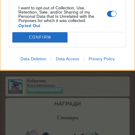
С оплаквания за затворил се подарък се
I want to opt-out of Collection, Use,
обръщайте
само към съпорт,
Retention, Sale, and/or Sharing of my
със снимка на екрана, на която е видим отворен
Personal Data that Is Unrelated with the
Purposes for which it was collected.
въпросният подарък, както и ID на фермата, дата
Opted Out
и час.
CONFIRM
11.10.24
.TAINNA.
харесва това.
Data Deletion
Data Access
Privacy Policy
Кобрелия
Board Administrator
Team Farmerama BG
НАГРАДИ
Стикери