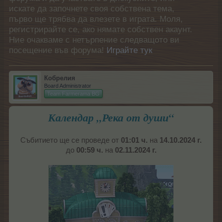
искате да започнете своя собствена тема,
първо ще трябва да влезете в играта. Моля,
регистрирайте се, ако нямате собствен акаунт.
Ние очакваме с нетърпение следващото ви
посещение във форума!
Играйте тук
Кобрелия
Board Administrator
Team Farmerama BG
Календар „Река от души“
Събитието ще се проведе от
01:01 ч.
на
14.10.2024
г.
до
00:59 ч.
на
02.11.2024
г.