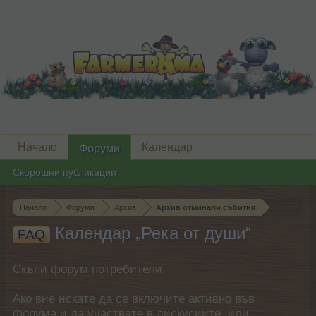
Начало
Календар
Форуми
Скорошни публикации
Начало
Форуми
Архив
Архив отминали събития
Календар „Река от души“
FAQ
Скъпи форум потребители,
Ако вие искате да се включите активно във
форума и да участвате в дискусиите, или