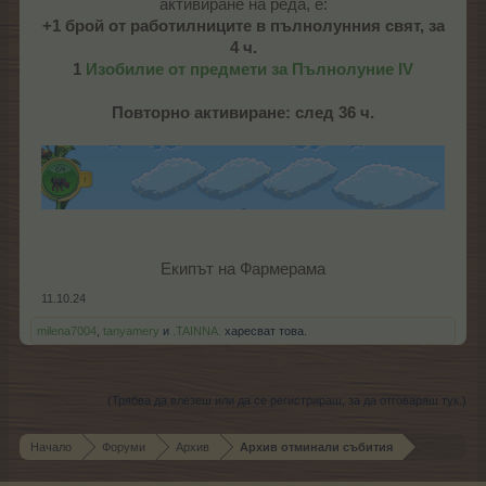
активиране на реда, е:
+1 брой от работилниците в пълнолунния свят, за
4 ч.
1
Изобилие от предмети за Пълнолуние IV
Повторно активиране: след 36 ч.
Екипът на Фармерама​
11.10.24
milena7004
,
tanyamery
и
.TAINNA.
харесват това.
(Трябва да влезеш или да се регистрираш, за да отговаряш тук.)
Начало
Форуми
Архив
Архив отминали събития