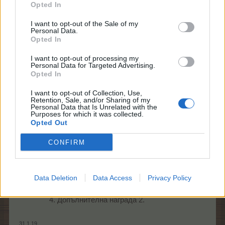
Opted In
Успех и много приятни изненади за всички!
Екипът на Фармерама
I want to opt-out of the Sale of my
Personal Data.
Opted In
31.1.19
I want to opt-out of processing my
Personal Data for Targeted Advertising.
Opted In
–divane-
Team Leader
I want to opt-out of Collection, Use,
Team Farmerama BG
Retention, Sale, and/or Sharing of my
Personal Data that Is Unrelated with the
Purposes for which it was collected.
Ето как ще изглежда Календара:
Opted Out
CONFIRM
1.Заключен подарък - може да се отвори с
ЛГ.
Data Deletion
Data Access
Privacy Policy
2. Отворен подарък.
3. Допълнителна награда 1.
4. Допълнителна награда 2.​
31.1.19