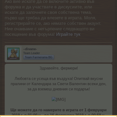
Ако вие искате да се включите активно във
форума и да участвате в дискусиите, или
искате да започнете своя собствена тема,
първо ще трябва да влезете в играта. Моля,
регистрирайте се, ако нямате собствен акаунт.
Ние очакваме с нетърпение следващото ви
посещение във форума!
Играйте тук
–divane-
Team Leader
Team Farmerama BG
Здравейте, фермери!
Любовта се усеща във въздуха! Опитвай вкусни
пралини от Календара за Свети Валентин всеки ден,
за да вземеш дневния си подарък!
Ще можете да го намерите в играта от 1 февруари
2019 г. в 01:00 ч., до 16 февруари 2019 г. в 00:59 ч.