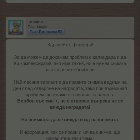
–divane-
Team Leader
Team Farmerama BG
Здравейте, фермери!
За да можем да докажем проблем с календара и да
ви компенсираме, ако има такъв, ни е нужна снимка
на отворените бонбони.
Най-лесния вариант е да правите снимка веднъж на
ден след отваряне на наградата, така при възникнал
проблем ще имаме основание за намеса.
Бонбон със син +, не е отворен въпреки че се
вижда наградата!
На снимката да се вижда и ид на фермата.
Информация, как се прави и качва снимка, ще
намерите в тази тема: