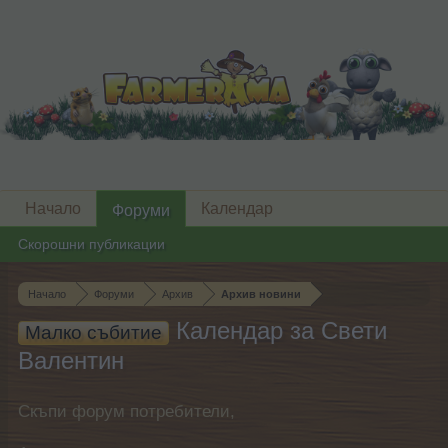
Начало
Календар
Форуми
Скорошни публикации
Начало
Форуми
Архив
Архив новини
Календар за Свети
Малко събитие
Валентин
Скъпи форум потребители,