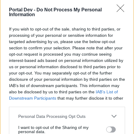
Portal Dev -
Do Not Process My Personal
Потърсете го в менюто със събитията (таймера) в
Information
ляво на рамката, в новините на играта или на
площада в града, ако няма друго събитие в момента.
If you wish to opt-out of the sale, sharing to third parties, or
processing of your personal or sensitive information for
Всеки ден ще можем да отваряме по един шоколадов
targeted advertising by us, please use the below opt-out
бонбон и да намерим в него изненада-подарък.
section to confirm your selection. Please note that after your
Всеки подарък може да бъде отворен само до
opt-out request is processed you may continue seeing
23:59 ч. на определения ден!
interest-based ads based on personal information utilized by
Ако забравите или пропуснете някой ден,
ще можете
us or personal information disclosed to third parties prior to
да го отворите срещу няколко ЛГ.
your opt-out. You may separately opt-out of the further
Във всеки бонбон се крие изненада, която ще е една
disclosure of your personal information by third parties on the
и съща за всеки един от нас за дадения ден.
IAB’s list of downstream participants. This information may
also be disclosed by us to third parties on the
IAB’s List of
Допълнителния подарък 1
ще се отключва само
Downstream Participants
that may further disclose it to other
при отворени всички предходни 7 бонбона от
third parties.
съответната половина на бонбониерата.
Допълнителен подарък 2
ще се отключват при
Personal Data Processing Opt Outs
отваряне на всички предходни бонбони.
I want to opt-out of the Sharing of my
personal data.