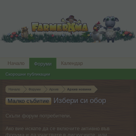
Начало
Календар
Форуми
Скорошни публикации
Начало
Форуми
Архив
Архив новини
Избери си обор
Малко събитие
Скъпи форум потребители,
Ако вие искате да се включите активно във
форума и да участвате в дискусиите, или