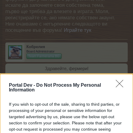
искате да започнете своя собствена тема,
първо ще трябва да влезете в играта. Моля,
регистрирайте се, ако нямате собствен акаунт.
Ние очакваме с нетърпение следващото ви
посещение във форума!
Играйте тук
Кобрелия
Board Administrator
Team Farmerama BG
Здравейте, фермери!
Доктор Лайков е отново тук и е подбрал специални
Portal Dev -
Do Not Process My Personal
обори и ъпгрейди за обори!
Information
Това е вашият шанс да се сдобиете с този, който
искате открай време!
If you wish to opt-out of the sale, sharing to third parties, or
Начало: 23.05.2025 г. в 11:00 ч.
processing of your personal or sensitive information for
Край: 26.05.2025 г. в 23:00 ч.
targeted advertising by us, please use the below opt-out
section to confirm your selection. Please note that after your
Повече информация (ЧЗВ)
opt-out request is processed you may continue seeing