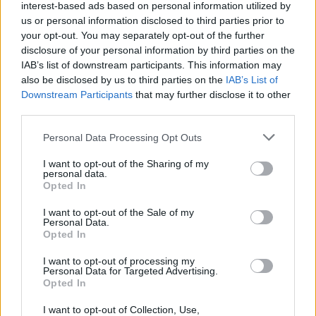
interest-based ads based on personal information utilized by
Ето какви са предложенията този път:
us or personal information disclosed to third parties prior to
your opt-out. You may separately opt-out of the further
disclosure of your personal information by third parties on the
Странни
Рядко
Обикновени
срещани
IAB’s list of downstream participants. This information may
(избирате 2
(избирате 5 вида)
also be disclosed by us to third parties on the
вида)
(избирате 1 вид)
IAB’s List of
Downstream Participants
that may further disclose it to other
Хабитат за
third parties.
куоки
Терариум за
Personal Data Processing Opt Outs
Къщичка за
гекони
смарагдови
Басейн за
Гнездо на
I want to opt-out of the Sharing of my
personal data.
варани
медузи
пеликани
Opted In
Дупка за
Хабитат за
Обор за
чинчили
дългопети
муфлони
I want to opt-out of the Sale of my
Хълм на
Хабитат за
Гнездо на
Personal Data.
мравките
окапи
мустакати
Opted In
Аквариум за
Хабитат за
тръстикарчета
змиорки
дракон
Хабитат за
I want to opt-out of processing my
Personal Data for Targeted Advertising.
Езеро за риби
Комодо
дългопети I:
Opted In
Плеко
Къщичка за
жълт
Басейн за риби
молци
Хабитат за
I want to opt-out of Collection, Use,
кутии
пудели
дракони