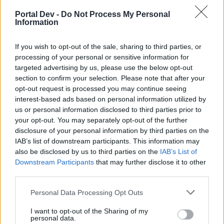
Ако вие искате да се включите активно във
форума и да участвате в дискусиите, или
Portal Dev -
Do Not Process My Personal
Information
искате да започнете своя собствена тема,
първо ще трябва да влезете в играта. Моля,
регистрирайте се, ако нямате собствен акаунт.
If you wish to opt-out of the sale, sharing to third parties, or
Ние очакваме с нетърпение следващото ви
processing of your personal or sensitive information for
посещение във форума!
Играйте тук
targeted advertising by us, please use the below opt-out
section to confirm your selection. Please note that after your
opt-out request is processed you may continue seeing
Кобрелия
interest-based ads based on personal information utilized by
Board Administrator
us or personal information disclosed to third parties prior to
Team Farmerama BG
your opt-out. You may separately opt-out of the further
disclosure of your personal information by third parties on the
Здравейте, фермери!
IAB’s list of downstream participants. This information may
also be disclosed by us to third parties on the
IAB’s List of
Доктор Лайков е отново тук и този път е подбрал
Downstream Participants
that may further disclose it to other
някои наистина специални обори!
third parties.
Това е твоят шанс да се сдобиеш с нещо, което
търсиш отдавна!
Personal Data Processing Opt Outs
Начало: 26 август 2016 от 15:00 ч.
I want to opt-out of the Sharing of my
personal data.
Край: 28 август 2016 до 23:00 ч.