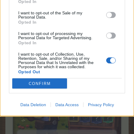
Opted In
Повече информация -
FAQ
I want to opt-out of the Sale of my
Дискусия
Personal Data.
Opted In
Достъпно е от лентата със събитията в ляво на
I want to opt-out of processing my
рамката на играта и от Новините.
Personal Data for Targeted Advertising.
Opted In
С началото на това събитие ще бъде въведен в
играта и нов постоянен куест:
Куестовете в
I want to opt-out of Collection, Use,
читалището
Retention, Sale, and/or Sharing of my
Personal Data that Is Unrelated with the
Purposes for which it was collected.
Opted Out
CONFIRM
Data Deletion
Data Access
Privacy Policy