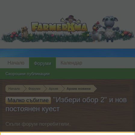
Начало
Календар
Форуми
Скорошни публикации
Начало
Форуми
Архив
Архив новини
"Избери обор 2" и нов
Малко събитие
постоянен куест
Скъпи форум потребители,