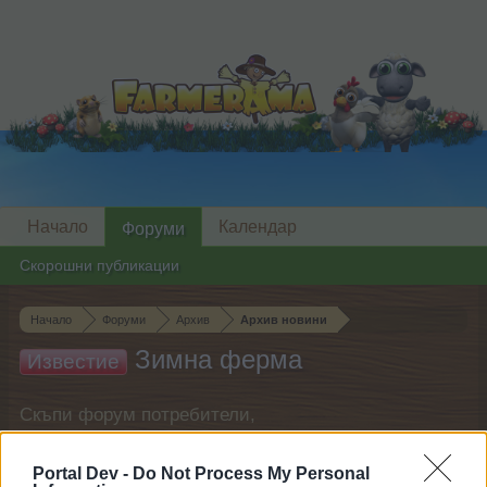
Начало
Календар
Форуми
Скорошни публикации
Начало
Форуми
Архив
Архив новини
Зимна ферма
Известие
Скъпи форум потребители,
Ако вие искате да се включите активно във
Portal Dev -
Do Not Process My Personal
форума и да участвате в дискусиите, или