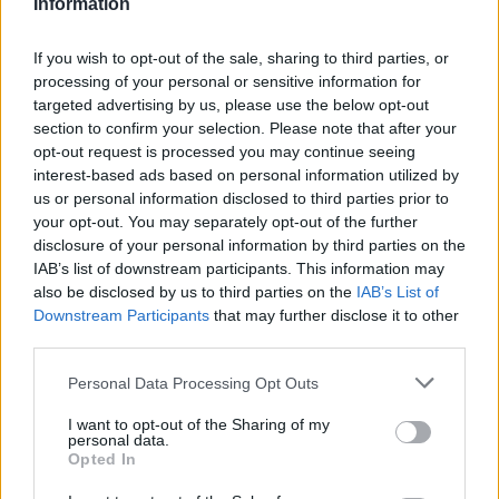
Information
искате да започнете своя собствена тема,
първо ще трябва да влезете в играта. Моля,
If you wish to opt-out of the sale, sharing to third parties, or
регистрирайте се, ако нямате собствен акаунт.
processing of your personal or sensitive information for
Ние очакваме с нетърпение следващото ви
targeted advertising by us, please use the below opt-out
посещение във форума!
Играйте тук
section to confirm your selection. Please note that after your
opt-out request is processed you may continue seeing
interest-based ads based on personal information utilized by
mushnu4ka
S-Moderator
us or personal information disclosed to third parties prior to
Team Farmerama BG
your opt-out. You may separately opt-out of the further
disclosure of your personal information by third parties on the
Здравейте, фермери!
IAB’s list of downstream participants. This information may
also be disclosed by us to third parties on the
IAB’s List of
Според предсказанието на фермерския метеоролог
Downstream Participants
that may further disclose it to other
около
15:00 ч.
утре,
15 декември 2021 г.
,
third parties.
се очаква обилен снеговалеж във фермата, който ще
престане чак около полунощ преди Ивановден.
Personal Data Processing Opt Outs
I want to opt-out of the Sharing of my
personal data.
Opted In