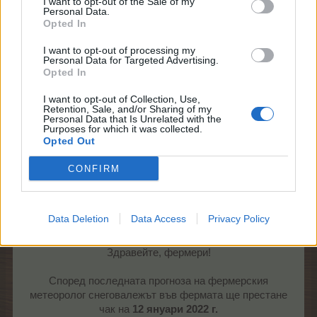
I want to opt-out of the Sale of my
Personal Data.
Opted In
I want to opt-out of processing my
Personal Data for Targeted Advertising.
Opted In
I want to opt-out of Collection, Use,
Екипът на Фармерама​
Retention, Sale, and/or Sharing of my
Personal Data that Is Unrelated with the
14.12.21
Purposes for which it was collected.
Opted Out
milena7004
и
tanyamery
харесват това.
CONFIRM
mushnu4ka
S-Moderator
Data Deletion
Data Access
Privacy Policy
Team Farmerama BG
Здравейте, фермери!
Според последната прогноза на фермерския
метеоролог снеговалежът във фермата ще престане
чак на
12 януари 2022 г.