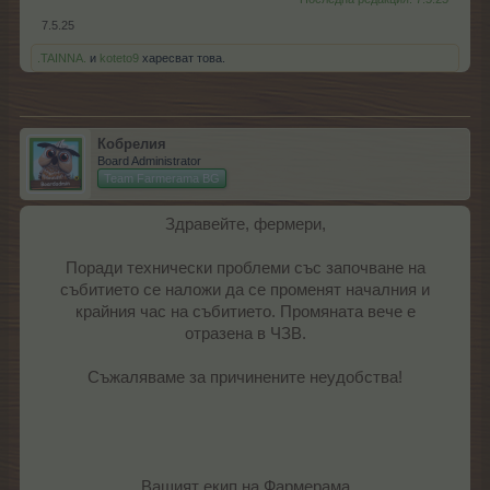
7.5.25
.TAINNA.
и
koteto9
харесват това.
Кобрелия
Board Administrator
Team Farmerama BG
Здравейте, фермери,
Поради технически проблеми със започване на
събитието се наложи да се променят началния и
крайния час на събитието. Промяната вече е
отразена в ЧЗВ.
Съжаляваме за причинените неудобства!
Вашият екип на Фармерама​