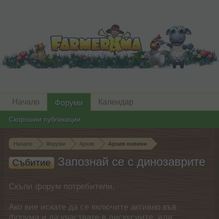
Начало
Календар
Форуми
Скорошни публикации
Начало
Форуми
Архив
Архив новини
Запознай се с динозаврите
Събитие
Скъпи форум потребители,
Ако вие искате да се включите активно във
форума и да участвате в дискусиите, или