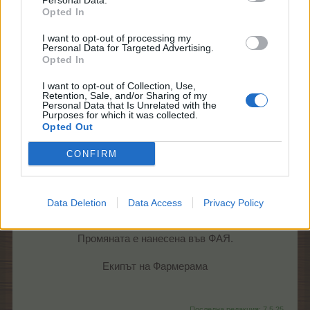
Personal Data.
Opted In
mushnu4ka
I want to opt-out of processing my
Personal Data for Targeted Advertising.
S-Moderator
Team Farmerama BG
Opted In
I want to opt-out of Collection, Use,
Здравейте, фермери!
Retention, Sale, and/or Sharing of my
Personal Data that Is Unrelated with the
Намалено е количеството на необходимите растения
Purposes for which it was collected.
Opted Out
за изпълнение на задачите.
Таблиците във ФАЯ ще бъдат обновени.
CONFIRM
Поглеждайте датата и часа в най-долната им част,
за да сте сигурни, че това се е случило.
Също така е намалено количеството растения на
Data Deletion
Data Access
Privacy Policy
събитието, необходимо за изпълнение на поръчките
на клиента.
Промяната е нанесена във ФАЯ.
Екипът на Фармерама
Последна редакция:
7.5.25