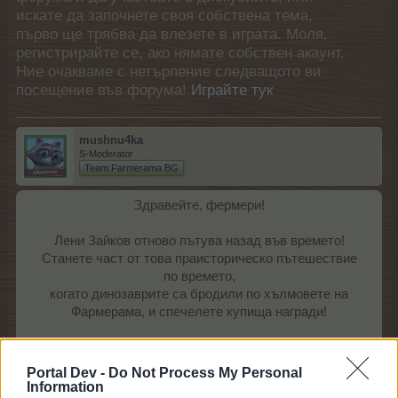
искате да започнете своя собствена тема,
първо ще трябва да влезете в играта. Моля,
регистрирайте се, ако нямате собствен акаунт.
Ние очакваме с нетърпение следващото ви
посещение във форума!
Играйте тук
mushnu4ka
S-Moderator
Team Farmerama BG
Здравейте, фермери!
Лени Зайков отново пътува назад във времето!
Станете част от това праисторическо пътешествие
по времето,
когато динозаврите са бродили по хълмовете на
Фармерама, и спечелете купища награди!​
Начало: 08.05.2025 г. в
15:00
ч.
17:00 ч.
Край:
21.05.2025 г. в 23:00 ч
.
22.05.2025 г. в 11:00 ч.
Portal Dev -
Do Not Process My Personal
Information