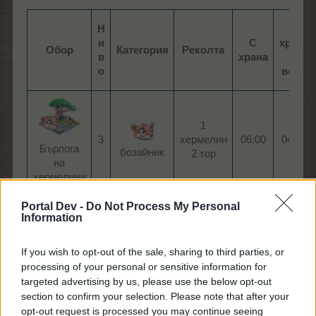
Н
С
и
С
храна
Обор
Категория
Реколта
в
храна
и
о
вода
1
3​
хермелин
06:00​
04:48​
Бърлога
бозайник​
2 тор​
на
хермелини​
Portal Dev -
Do Not Process My Personal
Information
1
3​
птица​
пеликан
19:00​
15:12​
Гнездо на
4 тор​
If you wish to opt-out of the sale, sharing to third parties, or
пеликани
processing of your personal or sensitive information for
I: жълто​
targeted advertising by us, please use the below opt-out
section to confirm your selection. Please note that after your
opt-out request is processed you may continue seeing