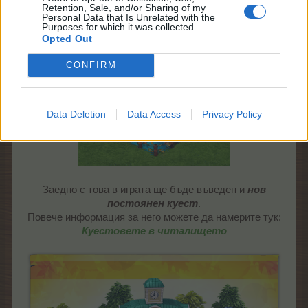
Retention, Sale, and/or Sharing of my
Personal Data that Is Unrelated with the
Purposes for which it was collected.
Opted Out
CONFIRM
Data Deletion
Data Access
Privacy Policy
Заедно с това в играта ще бъде въведен и
нов
постоянен куест
.
Повече информация за него можете да намерите тук:
Куестовете в читалището