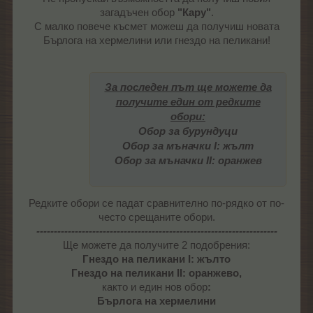
загадъчен обор
"Кару"
.
С малко повече късмет можеш да получиш новата
Бърлога на хермелини или гнездо на пеликани!
За последен път ще можете да
получите един от редките
обори:
Обор за бурундуци
Обор за мъначки I: жълт
Обор за мъначки II: оранжев
Редките обори се падат сравнително по-рядко от по-
често срещаните обори.
---------------------------------------------------------------------
Ще можете да получите 2 подобрения:
Гнездо на пеликани I: жълтo
Гнездо на пеликани II: оранжевo,
както и един нов обор
:
Бърлога на хермелини