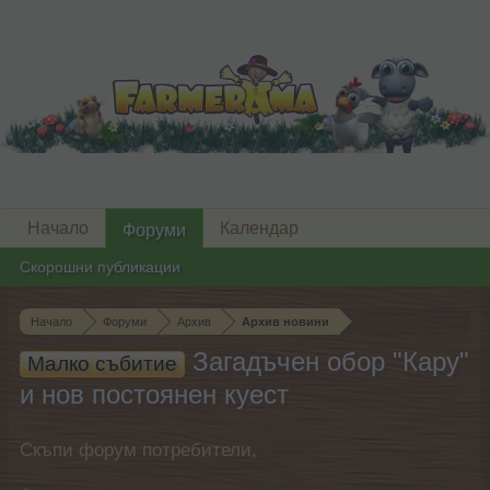
Начало
Календар
Форуми
Скорошни публикации
Начало
Форуми
Архив
Архив новини
Загадъчен обор "Кару"
Малко събитие
и нов постоянен куест
Скъпи форум потребители,