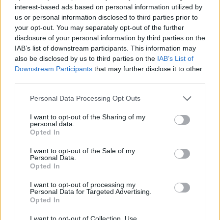
2
interest-based ads based on personal information utilized by
3​
птица​
пеликана
27:30​
22:00​
us or personal information disclosed to third parties prior to
Гнездо на
6 тор​
пеликани
your opt-out. You may separately opt-out of the further
ІІ:
disclosure of your personal information by third parties on the
оранжево​
IAB’s list of downstream participants. This information may
also be disclosed by us to third parties on the
IAB’s List of
Downstream Participants
that may further disclose it to other
third parties.
Personal Data Processing Opt Outs
I want to opt-out of the Sharing of my
personal data.
Opted In
I want to opt-out of the Sale of my
Personal Data.
Opted In
I want to opt-out of processing my
Personal Data for Targeted Advertising.
Opted In
I want to opt-out of Collection, Use,