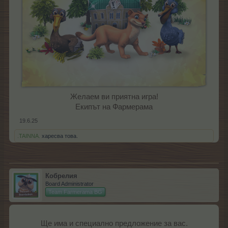
Желаем ви приятна игра!
Екипът на Фармерама​
19.6.25
.TAINNA.
харесва това.
Кобрелия
Board Administrator
Team Farmerama BG
Ще има и специално предложение за вас.