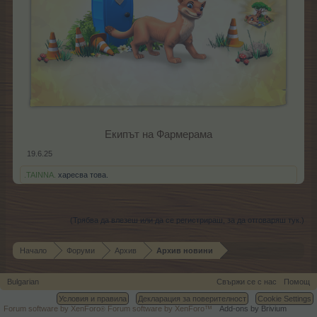
Екипът на Фармерама​
19.6.25
.TAINNA.
харесва това.
(Трябва да влезеш или да се регистрираш, за да отговаряш тук.)
Начало
Форуми
Архив
Архив новини
Bulgarian
Свържи се с нас
Помощ
Условия и правила
Декларация за поверителност
Cookie Settings
Forum software by XenForo
Forum software by XenForo™
Add-ons by Brivium
®