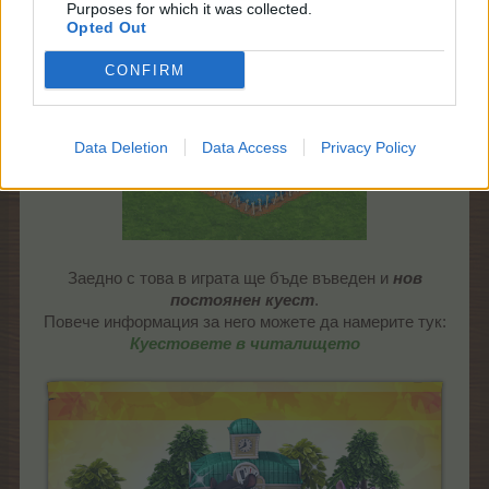
Purposes for which it was collected.
Opted Out
CONFIRM
Data Deletion
Data Access
Privacy Policy
Заедно с това в играта ще бъде въведен и
нов
постоянен куест
.
Повече информация за него можете да намерите тук:
Куестовете в читалището