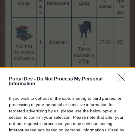
и
С
храна
Обор
Категория
Дава
в
храна
и
о
вода
1​
бозайник​
07:00​
05:36
1​
Хабитат
Тапир
за тапири
кабомани
кабомани​
2 Тор​
Portal Dev -
Do Not Process My Personal
Information
3​
бозайник​
14:30​
11:36
Хабитат
1 Хиена
If you wish to opt-out of the sale, sharing to third parties, or
за хиени
3 Тор​
processing of your personal or sensitive information for
I: жълт​
targeted advertising by us, please use the below opt-out
section to confirm your selection. Please note that after your
opt-out request is processed you may continue seeing
interest-based ads based on personal information utilized by