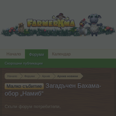
Начало
Календар
Форуми
Скорошни публикации
Начало
Форуми
Архив
Архив новини
Загадъчен Бахама-
Малко събитие
обор „Намиб“
Скъпи форум потребители,