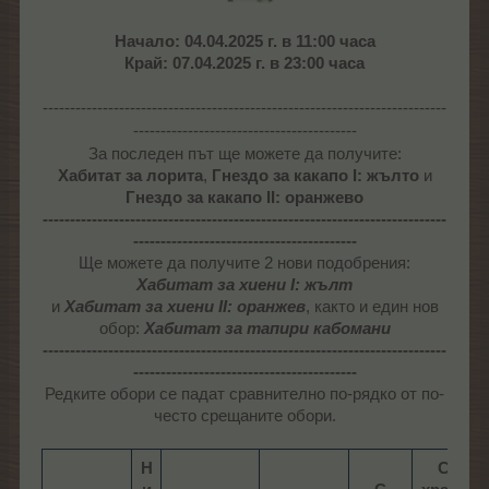
Начало: 04.04.2025 г. в 11:00 часа
Край: 07.04.2025 г. в 23:00 часа
--------------------------------------------------------------------------
-----------------------------------------
За последен път
ще можете да получите:
Хабитат за лорита
,
Гнездо за какапо I: жълто
и
Гнездо за какапо II: оранжево
--------------------------------------------------------------------------
-----------------------------------------
Ще можете да получите 2 нови подобрения:
Хабитат за хиени I: жълт
и
Хабитат за хиени II: оранжев
, както и един нов
обор:
Хабитат за тапири кабомани
--------------------------------------------------------------------------
-----------------------------------------
Редките обори се падат сравнително по-рядко от по-
често срещаните обори.
Н
С