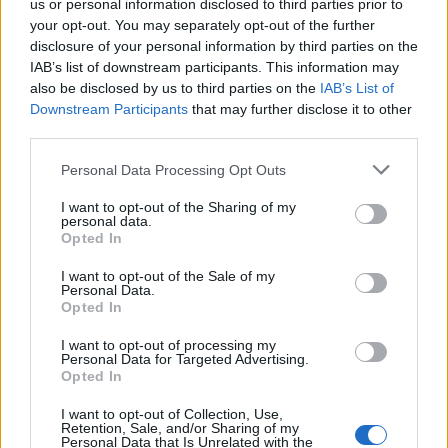
us or personal information disclosed to third parties prior to
Хабитат
3​
бозайник​
21:00​
16:48
your opt-out. You may separately opt-out of the further
2 Хиена
за хиени
disclosure of your personal information by third parties on the
5 Тор​
II:
IAB’s list of downstream participants. This information may
оранжев​
also be disclosed by us to third parties on the
IAB’s List of
Downstream Participants
that may further disclose it to other
third parties.
Personal Data Processing Opt Outs
I want to opt-out of the Sharing of my
personal data.
Opted In
I want to opt-out of the Sale of my
Personal Data.
Opted In
I want to opt-out of processing my
Personal Data for Targeted Advertising.
Opted In
I want to opt-out of Collection, Use,
Retention, Sale, and/or Sharing of my
Personal Data that Is Unrelated with the