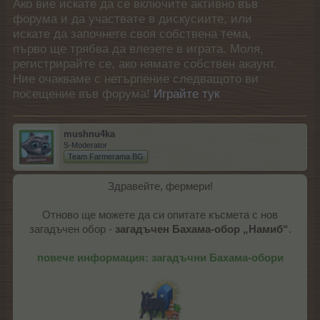
Ако вие искате да се включите активно във
форума и да участвате в дискусиите, или
искате да започнете своя собствена тема,
първо ще трябва да влезете в играта. Моля,
регистрирайте се, ако нямате собствен акаунт.
Ние очакваме с нетърпение следващото ви
посещение във форума!
Играйте тук
mushnu4ka
S-Moderator
Team Farmerama BG
Здравейте, фермери!
Отново ще можете да си опитате късмета с нов
загадъчен обор -
загадъчен Бахама-обор „Намиб“
.
повече информация: загадъчни Бахама-обори