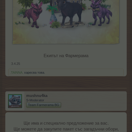
Екипът на Фармерама​
3.4.25
.TAINNA.
харесва това.
mushnu4ka
S-Moderator
Team Farmerama BG
Ще има и специално предложение за вас.
Ще можете да закупите пакет със загадъчни обори,