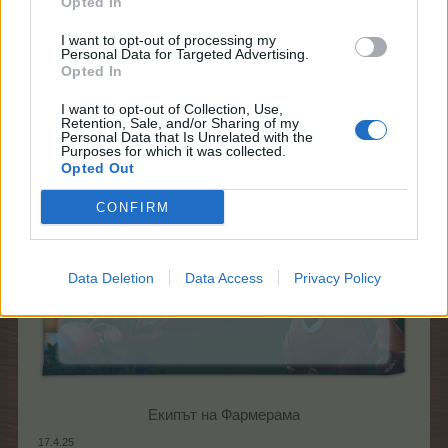
Opted In
Повече информация
I want to opt-out of processing my
Personal Data for Targeted Advertising.
Opted In
По време на разпродажбата еднократно ще можете
да закупите яйцето за
299 ЛГ
.
I want to opt-out of Collection, Use,
Retention, Sale, and/or Sharing of my
Personal Data that Is Unrelated with the
Purposes for which it was collected.
Opted Out
CONFIRM
Data Deletion
Data Access
Privacy Policy
Екипът на Фармерама​
17.4.25