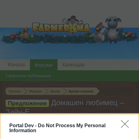
Начало
Календар
Форуми
Скорошни публикации
Начало
Форуми
Архив
Архив новини
Домашен любимец –
Предложение
Зайч-Е
Portal Dev -
Do Not Process My Personal
Скъпи форум потребители,
Information