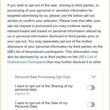
Ако вие искате да се включите активно във
If you wish to opt-out of the sale, sharing to third parties, or
форума и да участвате в дискусиите, или
processing of your personal or sensitive information for
искате да започнете своя собствена тема,
targeted advertising by us, please use the below opt-out
първо ще трябва да влезете в играта. Моля,
section to confirm your selection. Please note that after your
регистрирайте се, ако нямате собствен акаунт.
opt-out request is processed you may continue seeing
Ние очакваме с нетърпение следващото ви
interest-based ads based on personal information utilized by
посещение във форума!
Играйте тук
us or personal information disclosed to third parties prior to
your opt-out. You may separately opt-out of the further
mushnu4ka
disclosure of your personal information by third parties on the
S-Moderator
IAB’s list of downstream participants. This information may
Team Farmerama BG
also be disclosed by us to third parties on the
IAB’s List of
Downstream Participants
that may further disclose it to other
Здравейте, фермери!
third parties.
Вземете новия домашен любимец Зайч-Е и добавете
Personal Data Processing Opt Outs
към фермата си малко модерна роботика!
Симпатичното зайче робот на Лени ще ви предостави
I want to opt-out of the Sharing of my
футуристични бонуси. Не пропускайте това
personal data.
Opted In
предложение!​
I want to opt-out of the Sale of my
Начало: 19.04.2025 г. в 11:00 ч.
Personal Data.
Край: 21.04.2025 г. в 23:00 ч.