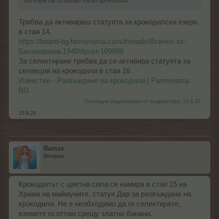
от къде да ги взема тези крокодили
Трябва да активираш статуята за крокодилски езеро
в стая 14.
https://board-bg.farmerama.com/threads/Всичко-за-
Бахамарама.1940/#post-109868
За селектиране трябва да се активира статуята за
селекция на крокодили в стая 16
Известие - Развъждане на крокодили | Farmerama
BG
Последно редактирано от модератора:
15.8.25
15.8.25
Bamze
Ветеран
Крокодилът с цветна сила се намира в стая 15 на
Храма на маймуните, статуя Дар за развъждане на
крокодили. Не е необходимо да го селектирате,
вземете го оттам срещу златни банани.