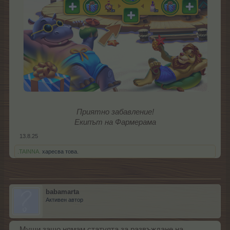
Приятно забавление!
Екипът на Фармерама
13.8.25
.TAINNA.
харесва това.
babamarta
Активен автор
Муши защо нямам статуята за развъждане на