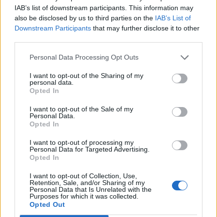
IAB’s list of downstream participants. This information may
also be disclosed by us to third parties on the
IAB’s List of
Хубав ден!
Downstream Participants
that may further disclose it to other
13.8.25
third parties.
Personal Data Processing Opt Outs
babamarta
Активен автор
I want to opt-out of the Sharing of my
personal data.
Opted In
Благодаря ти Муши.
I want to opt-out of the Sale of my
Personal Data.
13.8.25
Opted In
mushnu4ka
харесва това.
I want to opt-out of processing my
Personal Data for Targeted Advertising.
Opted In
sco
I want to opt-out of Collection, Use,
Изключителен талант
Retention, Sale, and/or Sharing of my
Personal Data that Is Unrelated with the
Purposes for which it was collected.
Каква е вероятността през уикенда да има ББ + още
Opted Out
нещо/напр. намаление при развъждането/............