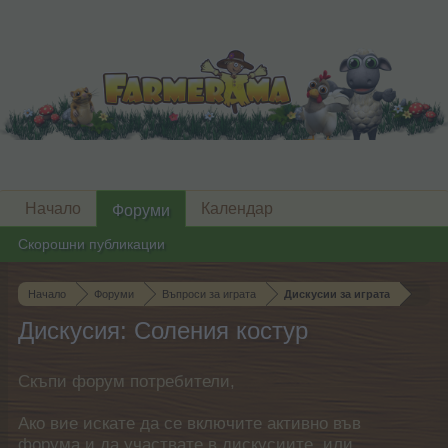
Начало
Календар
Форуми
Скорошни публикации
Начало
Форуми
Въпроси за играта
Дискусии за играта
Дискусия: Соления костур
Скъпи форум потребители,
Ако вие искате да се включите активно във
форума и да участвате в дискусиите, или