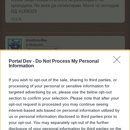
крокодили. Не мога да селектирам. Моля те погледни
ИД 41396329
13.8.25
mushnu4ka
S-Moderator
Team Farmerama BG
Portal Dev -
Do Not Process My Personal
babamarta каза:
↑
Information
Муши защо нямам статуята за развъждане на крокодили.
Не мога да селектирам. Моля те погледни ИД 41396329
If you wish to opt-out of the sale, sharing to third parties, or
processing of your personal or sensitive information for
Здравей, нямаш я, защото още не е въведена в
targeted advertising by us, please use the below opt-out
играта. Утре след 15:00 ч. ще се случи това.
section to confirm your selection. Please note that after your
opt-out request is processed you may continue seeing
На
14.08.2025
г.
в
15:00 ч.
още едно животно ще влезе в
interest-based ads based on personal information utilized by
селекциите - това е
крокодилът.
us or personal information disclosed to third parties prior to
your opt-out. You may separately opt-out of the further
https://board-bg.farmerama.com/threads/Развъждане-
disclosure of your personal information by third parties on the
на-крокодили.26767/#post-227673