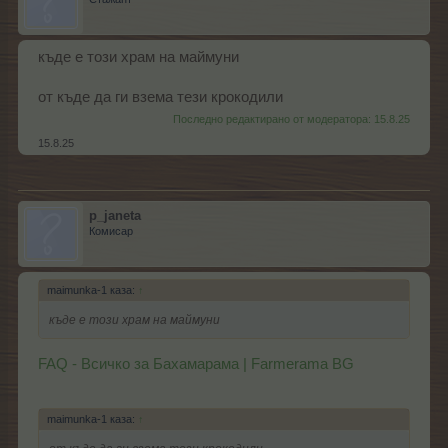
къде е този храм на маймуни
от къде да ги взема тези крокодили
Последно редактирано от модератора:
15.8.25
15.8.25
p_janeta
Комисар
maimunka-1 каза:
↑
къде е този храм на маймуни
FAQ - Всичко за Бахамарама | Farmerama BG
maimunka-1 каза:
↑