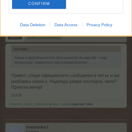
CONFIRM
13.8.25
Data Deletion
Data Access
Privacy Policy
mushnu4ka
S-Moderator
Team Farmerama BG
sco каза:
↑
Каква е вероятността през уикенда да има ББ + още
нещо/напр. намаление при развъждането/............
Привет, следи официалните съобщения в петък и ще
разбереш каква е. Надежда умира последна, нали?
Приятна вечер!
13.8.25
terazinni
,
.water.
,
kakata13
и
още 1 човек
харесват това.
maimunka-1
Стажант