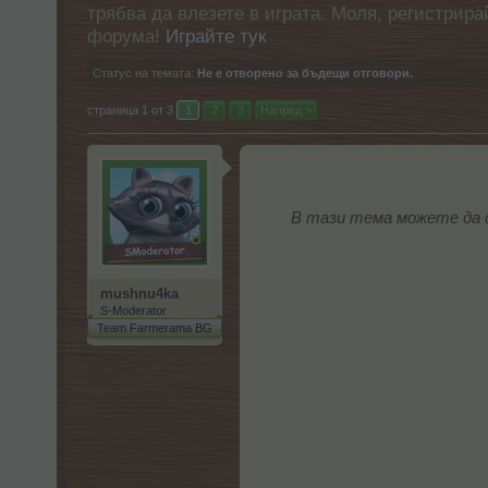
трябва да влезете в играта. Моля, регистрир
форума!
Играйте тук
Статус на темата:
Не е отворено за бъдещи отговори.
страница 1 от 3
1
2
3
Напред >
В тази тема можете да сп
mushnu4ka
S-Moderator
Team Farmerama BG