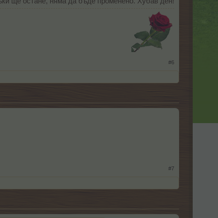
ъки ще остане, няма да бъде променено. Хубав ден!
​
#6
#7