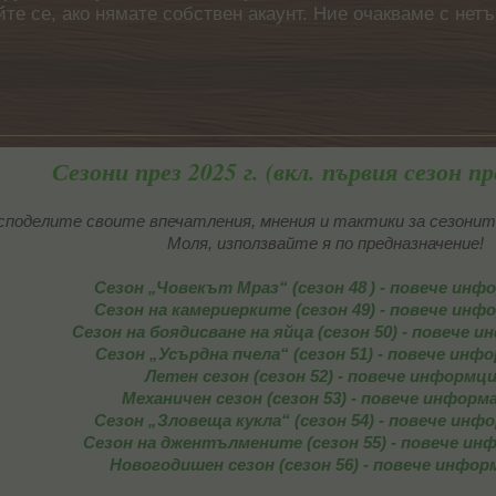
айте се, ако нямате собствен акаунт. Ние очакваме с н
Сезони през 2025 г. (вкл. първия сезон пре
оделите своите впечатления, мнения и тактики за сезоните пре
Моля, използвайте я по предназначение!
Сезон „Човекът Мраз“ (сезон 48
) - повече инф
.
Сезон на камериерките (сезон 49) - повече инф
Сезон на боядисване на яйца (сезон 50) - повече 
Сезон „Усърдна пчела“ (сезон 51) - повече инф
Летен сезон (сезон 52) - повече информц
Механичен сезон (сезон 53) - повече информ
Сезон „Зловеща кукла“ (сезон 54) - повече инф
Сезон на джентълмените (сезон 55) - повече ин
Новогодишен сезон (сезон 56) - повече инфо