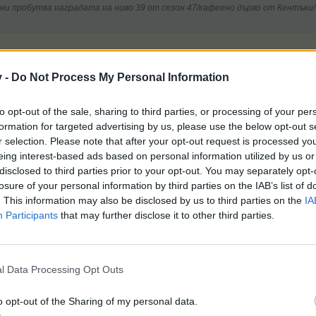
ни пробутва наградата на ниво 39 от сезон 47/кафеено дърво от Кентъки/ 
от колегите от другите екипи попита дали не може да се смени т
v -
Do Not Process My Personal Information
 повтарящата се награда. Предстои да видим какво ще се случи.
to opt-out of the sale, sharing to third parties, or processing of your per
formation for targeted advertising by us, please use the below opt-out s
r selection. Please note that after your opt-out request is processed y
eing interest-based ads based on personal information utilized by us or
disclosed to third parties prior to your opt-out. You may separately opt-
losure of your personal information by third parties on the IAB’s list of
. This information may also be disclosed by us to third parties on the
IA
ват това.
Participants
that may further disclose it to other third parties.
во Марула, аз вече забравих от къде се получаваше. Иначе едни 
l Data Processing Opt Outs
o opt-out of the Sharing of my personal data.