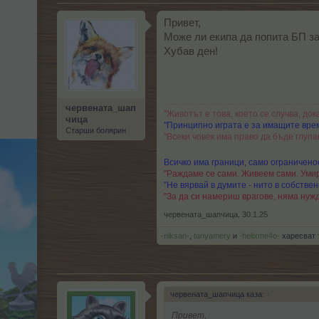
Привет,
Може ли екипа да попита БП за
Хубав ден!
червената_шап
"Животът е това, което се случва, док
чица
"Принципно играта е за имащите врем
Старши болярин
"Всеки човек има право да бъде глупа
Всичко има граници, само ограниченос
"Раждаме се сами. Живеем сами. Умир
"Не вярвай в думите - нито в собствени
"За да си намериш врагове, няма нужд
червената_шапчица
,
30.1.25
-niksan-
,
tanyamery
и
-helixme4o-
харесват 
червената_шапчица каза:
↑
Привет,