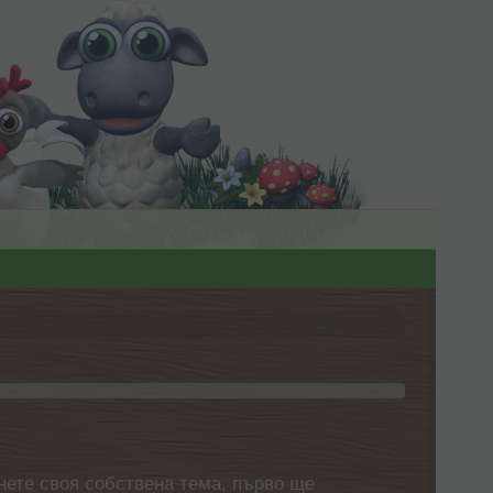
нете своя собствена тема, първо ще