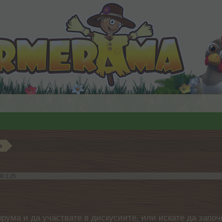
а
30.1.25
.
орума и да участвате в дискусиите, или искате да започ