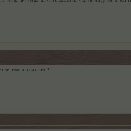
е за плащащите играчи. А за съжаление кафееното дърво от Кент
 или важи и този сезон?