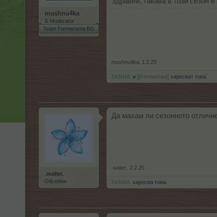
Здравей, такава в този сезон 
mushnu4ka
S-Moderator
Team Farmerama BG
mushnu4ka
,
1.2.25
.TAINNA.
и
[[Fermerkaa]]
харесват това.
Да махам ли сезонното отличие
.water.
,
2.2.25
.water.
Обсебен
.TAINNA.
харесва това.