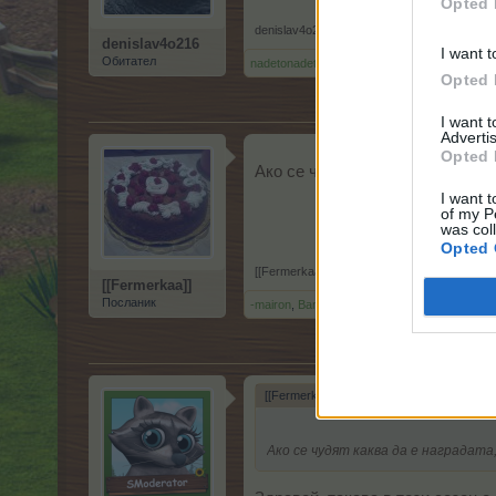
Opted 
denislav4o216
,
31.1.25
denislav4o216
I want t
Обитател
nadetonadeto
и
Bamze
харесват това.
Opted 
I want 
Advertis
Opted 
Ако се чудят каква да е наград
I want t
of my P
was col
Opted 
[[Fermerkaa]]
,
1.2.25
[[Fermerkaa]]
Посланик
-mairon
,
Bamze
,
tanyamery
и
2 други
харесв
[[Fermerkaa]] каза:
↑
Ако се чудят каква да е наградата