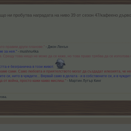
що ни пробутва наградата на ниво 39 от сезон 47/кафеено дърво 
ато правим други планове."
- Джон Ленън
е за нея."
- mushnu4ka
в. Срещу това нищо не може да се каже, но това право трябва да се използва 
тта е безгранична в този живот.
аме сами. Само любовта и приятелството могат да създадат илюзията, че не
те си, нито в чуждите... Вярвай само в делата - и в собствените си, и в чуждит
а от война, просто кажи какво мислиш."
- Мартин Лутър Кинг
това.