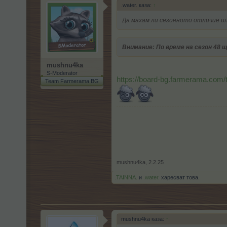
.water. каза:
↑
Да махам ли сезонното отличие ил
Внимание: По време на сезон 48 
mushnu4ka
S-Moderator
https://board-bg.farmerama.com
Team Farmerama BG
mushnu4ka
,
2.2.25
.TAINNA.
и
.water.
харесват това.
mushnu4ka каза:
↑