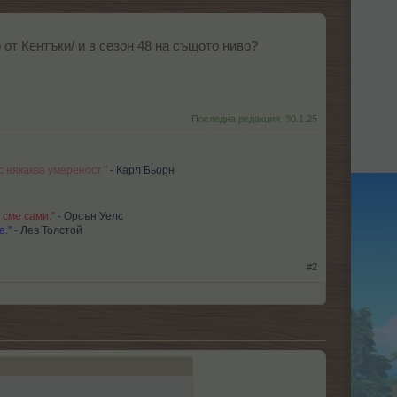
от Кентъки/ и в сезон 48 на същото ниво?
Последна редакция:
30.1.25
с някаква умереност."
- Карл Бьорн
 сме сами."
- Орсън Уелс
е."
-
Лев Толстой
#2