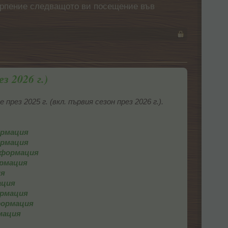
етърпение следващото ви посещение във
з 2026 г.)
з 2025 г. (вкл. първия сезон през 2026 г.).
ормация
ормация
информация
ормация
ия
ация
ормация
формация
рмация