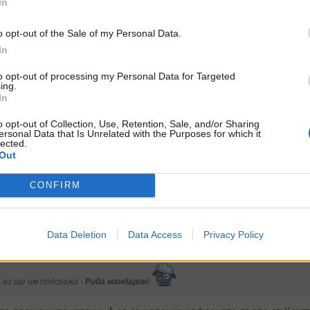
In
o opt-out of the Sale of my Personal Data.
In
to opt-out of processing my Personal Data for Targeted
ing.
In
ата, аз ще им подскажа -
Риба мандарин
!
o opt-out of Collection, Use, Retention, Sale, and/or Sharing
ersonal Data that Is Unrelated with the Purposes for which it
lected.
Out
CONFIRM
ат това.
Data Deletion
Data Access
Privacy Policy
, аз ще им подскажа -
Риба мандарин
!