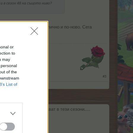
и в сезон 48 на същото ниво?
ази награда с нещо различно и по-ново. Сега
sonal or
ection to
ou may
 personal
​
out of the
#3
 downstream
B’s List of
и същи награди се дават в тези сезони.....