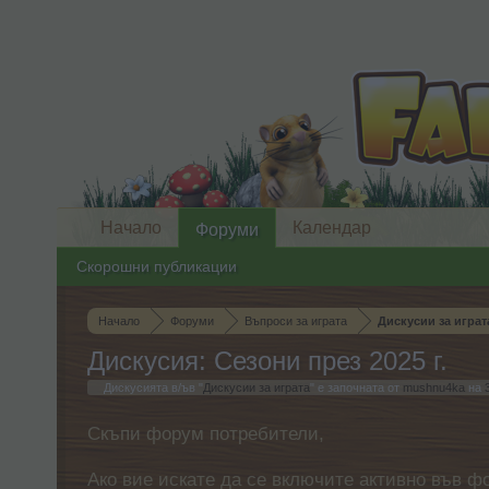
Начало
Календар
Форуми
Скорошни публикации
Начало
Форуми
Въпроси за играта
Дискусии за играт
Дискусия: Сезони през 2025 г.
Дискусията в/ъв "
Дискусии за играта
" е започната от
mushnu4ka
на
Скъпи форум потребители,
Ако вие искате да се включите активно във ф