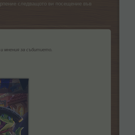
етърпение следващото ви посещение във
и мнения за събитието.