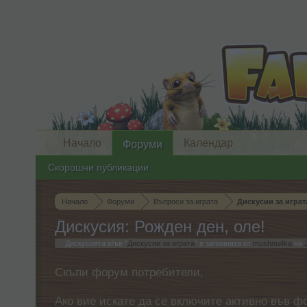
Начало
Календар
Форуми
Скорошни публикации
Начало
Форуми
Въпроси за играта
Дискусии за играт
Дискусия: Рожден ден, оле!
Дискусията в/ъв "
Дискусии за играта
" е започната от
mushnu4ka
на
Скъпи форум потребители,
Ако вие искате да се включите активно във ф