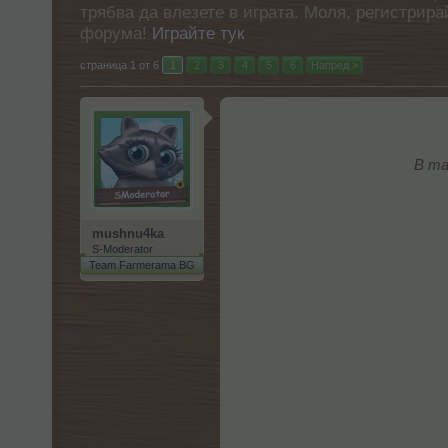
трябва да влезете в играта. Моля, регистрир
форума!
Играйте тук
страница 1 от 6
1
2
3
4
5
6
Напред >
В та
mushnu4ka
S-Moderator
Team Farmerama BG