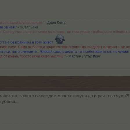
ато правим други планове."
- Джон Ленън
е за нея."
- mushnu4ka
в. Срещу това нищо не може да се каже, но това право трябва да се използва 
тта е безгранична в този живот.
аме сами. Само любовта и приятелството могат да създадат илюзията, че не
те си, нито в чуждите... Вярвай само в делата - и в собствените си, и в чуждит
а от война, просто кажи какво мислиш."
- Мартин Лутър Кинг
уловката, защото не виждам много стимули да играя това чудо?
убягва...