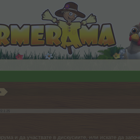
а
22.1.25
.
орума и да участвате в дискусиите, или искате да започ