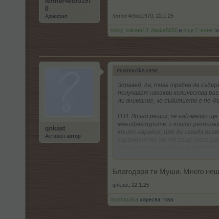
fermer4etoo197
0
fermer4etoo1970
,
22.1.25
Адмирал
shiky
,
kakata13
,
danka5656
и
още 1 човек
х
mushnu4ka каза:
↑
Здравей, да, това трябва да събе
получават някакви количества рас
ли внимание, че събитието е по-дъ
П.П. Лично реших, че най-много щ
манифактурите, с които разполага
qnkast
които наредих, щях да извадя разв
Активен автор
зареждането им. Но също така раз
събирането на сомбреро вероятно
изскачащите от селектиране не ги
Благодаря ти Муши. Много нещ
qnkast
,
22.1.25
mushnu4ka
харесва това.