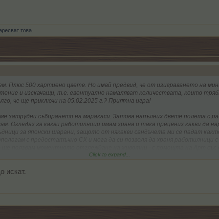
аресват това.
рем. Плюс 500 хартиено цвете. Но имай предвид, че от изиграването на ми
тение и изскачащи, т.е. евентуално намаляват количествата, които тряб
лго, че ще приключи на 05.02.2025 г.? Приятна игра!
е ме затрудни събирането на маракаси. Затова напълних двете полета с 
м. Огледах за какви работилници имам храна и така прецених какви да нар
ъдници за японски шарани, защото от някакви сандъчета ми се падат както
полагам с предостатъчно СХ и мога да си позволя да храня работилници с 
 ще ползвам моментното отглеждане на животни - с помощта на Арт със с
Click to expand...
 мисля, не са никакъв проблем.
о искат.