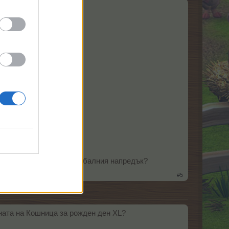
е.
ия напредък.
).
!!
е ? Допринасят ли за глобалния напредък?
#5
цената на Кошницa за рожден ден XL?