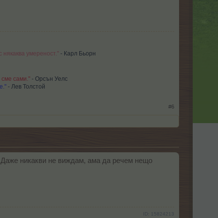
с някаква умереност."
- Карл Бьорн
 сме сами."
- Орсън Уелс
е."
-
Лев Толстой
#6
! Даже никакви не виждам, ама да речем нещо
ID: 15824213