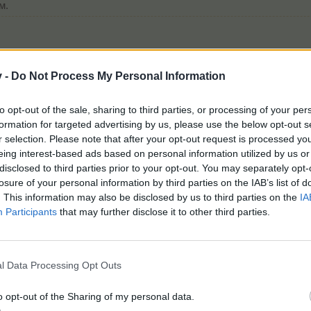
м.
v -
Do Not Process My Personal Information
to opt-out of the sale, sharing to third parties, or processing of your per
ресват това.
formation for targeted advertising by us, please use the below opt-out s
r selection. Please note that after your opt-out request is processed y
eing interest-based ads based on personal information utilized by us or
disclosed to third parties prior to your opt-out. You may separately opt-
изскачащи от обори, като от всеки обор се получаваше по едно.
losure of your personal information by third parties on the IAB’s list of
т поне от БП какъв процент фъркати да чакаме от обори със ср
. This information may also be disclosed by us to third parties on the
IA
Participants
that may further disclose it to other third parties.
l Data Processing Opt Outs
ца
харесват това.
o opt-out of the Sharing of my personal data.