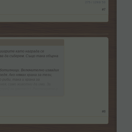
275 / 1293/ 53
#7
ниигрите като награда се
ва да съберем. Също така обърна
работилници. Включително извадих
едя. Ако нямах храна за тези,
 риби, така и храна за
нея, само животни да има. За
прей за цветя (+). Растенията и
#8