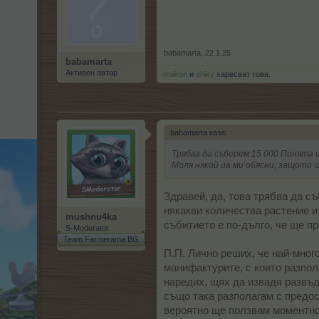
babamarta
,
22.1.25
babamarta
Активен автор
-mairon
и
shiky
харесват това.
babamarta каза:
↑
Трябва да съберем 15 000 Пинята 
Моля някой да ми обясни, защото щ
Здравей, да, това трябва да с
някакви количества растение и
mushnu4ka
събитието е по-дълго, че ще пр
S-Moderator
Team Farmerama BG
П.П. Лично реших, че най-мног
манифактурите, с които разпол
наредих, щях да извадя развъд
също така разполагам с предос
вероятно ще ползвам моментнот