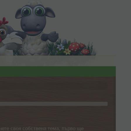
нете своя собствена тема, първо ще