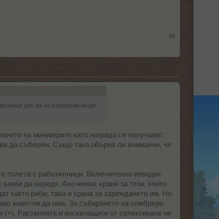
#2
ва неща или аз не разбирам нещо.
ването на миниигрите като награда се получават
бва да съберем. Също така обърна ли внимание, че
ете полета с работилници. Включително извадих
какви да наредя. Ако нямах храна за тези, които
т както риби, така и храна за зареждането им. Но
само животни да има. За събирането на сомбреро
 (+). Растенията и изскачащите от селектиране не