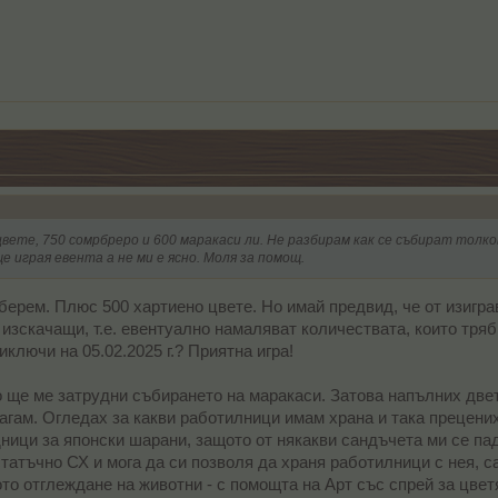
цвете, 750 сомрбреро и 600 маракаси ли. Не разбирам как се събират толко
е играя евента а не ми е ясно. Моля за помощ.
ъберем. Плюс 500 хартиено цвете. Но имай предвид, че от изигра
 изскачащи, т.е. евентуално намаляват количествата, които тря
иключи на 05.02.2025 г.? Приятна игра!
о ще ме затрудни събирането на маракаси. Затова напълних дв
агам. Огледах за какви работилници имам храна и така прецених 
ници за японски шарани, защото от някакви сандъчета ми се пада
татъчно СХ и мога да си позволя да храня работилници с нея, 
о отглеждане на животни - с помощта на Арт със спрей за цветя