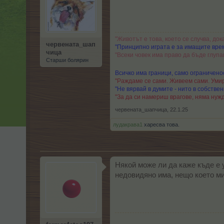
"Животът е това, което се случва, док
червената_шап
"Принципно играта е за имащите врем
чица
"Всеки човек има право да бъде глупа
Старши болярин
Всичко има граници, само ограниченос
"Раждаме се сами. Живеем сами. Умир
"Не вярвай в думите - нито в собствени
"За да си намериш врагове, няма нужд
червената_шапчица
,
22.1.25
лудакрава1
харесва това.
Някой може ли да каже къде е 
недовидяно има, нещо което ми 