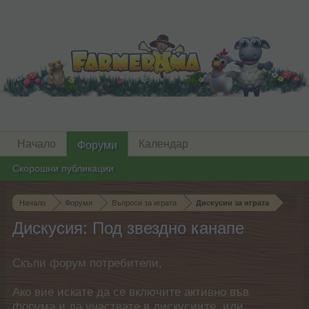
Начало
Календар
Форуми
Скорошни публикации
Начало
Форуми
Въпроси за играта
Дискусии за играта
Дискусия: Под звездно канапе
Скъпи форум потребители,
Ако вие искате да се включите активно във
форума и да участвате в дискусиите, или