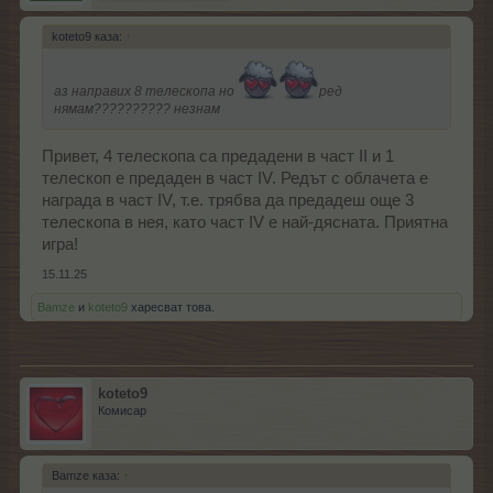
koteto9 каза:
↑
аз направих 8 телескопа но
ред
нямам?????????? незнам
Привет, 4 телескопа са предадени в част II и 1
телескоп е предаден в част IV. Редът с облачета е
награда в част IV, т.е. трябва да предадеш още 3
телескопа в нея, като част IV е най-дясната. Приятна
игра!
15.11.25
Bamze
и
koteto9
харесват това.
koteto9
Комисар
Bamze каза:
↑