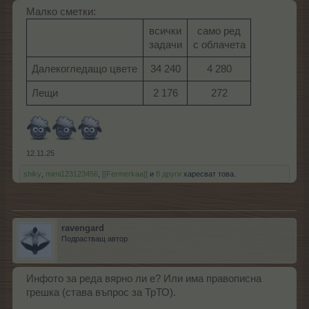
Малко сметки:
всички
само ред
задачи​
с облачета​
Далекогледащо цвете
34 240​
4 280​
Лещи
2 176​
272​
12.11.25
shiky
,
mimi123123456
,
[[Fermerkaa]]
и
8 други
харесват това.
ravengard
Подрастващ автор
Инфото за реда вярно ли е? Или има правописна
грешка (става въпрос за ТрТО).