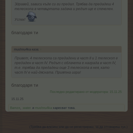
Здравей, зависи къде си ги предал. Трябва да предадеш 4
телескопа в четвъртата задача и редът ще е спечелен.
Успех!
благодаря ти
mushnu4ka каза:
↑
Привет, 4 телескопа са предадени в част II и 1 телескоп е
предаден в част IV. Редът с облачета е награда в част IV,
т.е. трябва да предадеш още 3 телескопа в нея, като
част IV е най-дясната. Приятна игра!
благодаря ти
Последно редактирано от модератора:
15.11.25
15.11.25
Bamze
,
.water.
и
mushnu4ka
харесват това.
(Трябва да влезеш или да се регистрираш, за да отговаряш тук.)