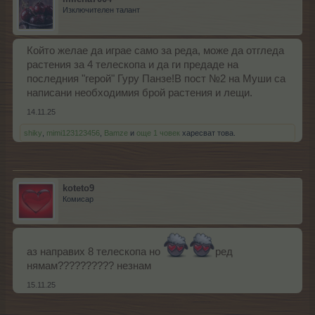
Изключителен талант
Който желае да играе само за реда, може да отгледа
растения за 4 телескопа и да ги предаде на
последния "герой" Гуру Панзе!В пост №2 на Муши са
написани необходимия брой растения и лещи.
14.11.25
shiky
,
mimi123123456
,
Bamze
и
още 1 човек
харесват това.
koteto9
Комисар
аз направих 8 телескопа но
ред
нямам?????????? незнам
15.11.25