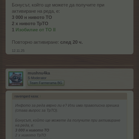
Бонусът, който ще можете да получите при
активиране на реда, е:
3 000 н нивото ТО
2 х нивото ТрТО
1
Изобилие от ТО II
Повторно активиране:
след 20 ч.
12.11.25
mushnu4ka
S-Moderator
Team Farmerama BG
ravengard каза:
↑
Инфото за реда вярно ли е? Или има правописна грешка
(става въпрос за ТрТО).
Бонусът, който ще можете да получите при активиране
на реда, е:
3 000 н нивото ТО
2 х нивото ТрТО