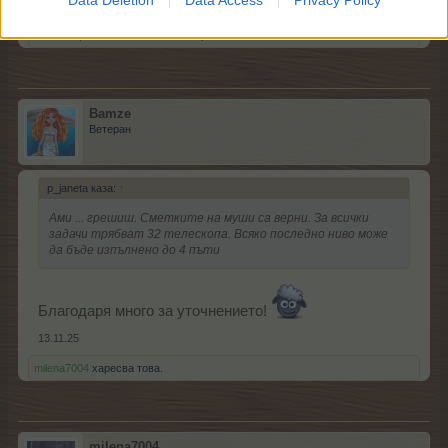
13.11.25
.TAINNA.
,
milena7004
и
Bamze
харесват това.
Bamze
Ветеран
p_janeta каза:
↑
Ами ... грешиш. Сметките на муши са верни. За всички
задачи трябват 32 телескопа. Всяко последно ниво може
да бъде изпълнено до 4 пъти
Благодаря много за уточнението!
13.11.25
milena7004
харесва това.
milena7004