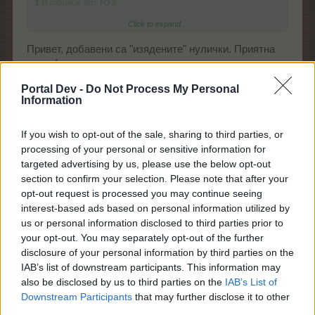
1
Изобилие от ТО II
Click to expand...
Повторно активиране:
след 20 ч.
Привет, добавени са "изядените" нулички. Приятна
вечер!
12.11.25
Portal Dev -
Do Not Process My Personal
Information
.water.
харесва това.
If you wish to opt-out of the sale, sharing to third parties, or
processing of your personal or sensitive information for
Bamze
targeted advertising by us, please use the below opt-out
Ветеран
section to confirm your selection. Please note that after your
opt-out request is processed you may continue seeing
interest-based ads based on personal information utilized by
Привет, не знам дали смятам правилно, ако не -
us or personal information disclosed to third parties prior to
поправете ме, моля.
your opt-out. You may separately opt-out of the further
За всички задачи трябват 20 телескопа. Това прави
disclosure of your personal information by third parties on the
21 400 далекогледащо цвете и 1 360 лещи.
За реда трябват 4 телескопа. Това прави 4 280
IAB’s list of downstream participants. This information may
далекогледащо цвете и 272 лещи.
also be disclosed by us to third parties on the
IAB’s List of
Трябва ли да се предават още растения, лещи или
Downstream Participants
that may further disclose it to other
телескопи?
third parties.