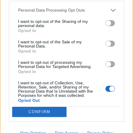
13.11.25
Personal Data Processing Opt Outs
koteto9
харесва това.
I want to opt-out of the Sharing of my
personal data.
Opted In
p_janeta
I want to opt-out of the Sale of my
Комисар
Personal Data.
Opted In
Bamze каза:
↑
I want to opt-out of processing my
Personal Data for Targeted Advertising.
Привет, не знам дали смятам правилно, ако не -
Opted In
поправете ме, моля.
За всички задачи трябват 20 телескопа. Това прави 21 400
I want to opt-out of Collection, Use,
далекогледащо цвете и 1 360 лещи.
Retention, Sale, and/or Sharing of my
За реда трябват 4 телескопа. Това прави 4 280
Personal Data that Is Unrelated with the
далекогледащо цвете и 272 лещи.
Purposes for which it was collected.
Трябва ли да се предават още растения, лещи или
Opted Out
телескопи?
CONFIRM
Ами ... грешиш. Сметките на муши са верни. За
всички задачи трябват 32 телескопа. Всяко последно
ниво може да бъде изпълнено до 4 пъти
Data Deletion
Data Access
Privacy Policy