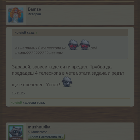
Bamze
Ветеран
koteto9 каза:
↑
аз направих 8 телескопа но
ред
нямам?????????? незнам
Здравей, зависи къде си ги предал. Трябва да
предадеш 4 телескопа в четвъртата задача и редът
ще е спечелен. Успех!
15.11.25
koteto9
харесва това.
mushnu4ka
S-Moderator
Team Farmerama BG