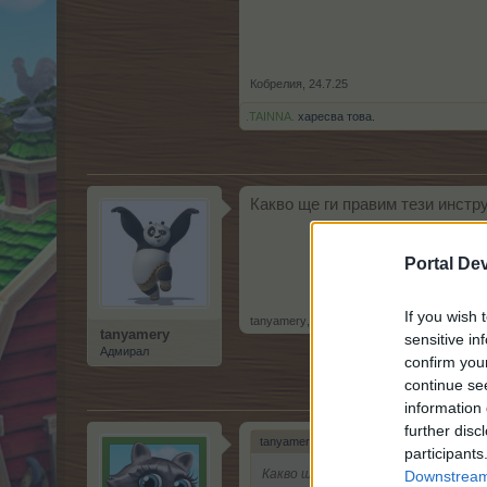
Кобрелия
,
24.7.25
.TAINNA.
харесва това.
Какво ще ги правим тези инстр
Portal De
If you wish 
tanyamery
,
25.7.25
tanyamery
sensitive in
Адмирал
confirm you
continue se
information 
further disc
tanyamery каза:
↑
participants
Какво ще ги правим тези инструм
Downstream 