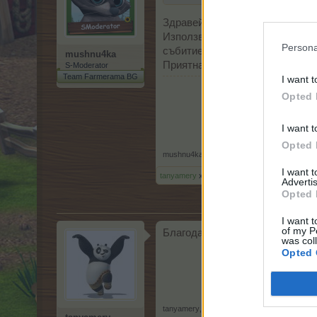
Здравей,
Използват се за производствот
Persona
събитието).
mushnu4ka
Приятна игра!
S-Moderator
Team Farmerama BG
I want t
Opted 
I want t
Opted 
mushnu4ka
,
25.7.25
I want 
tanyamery
харесва това.
Advertis
Opted 
I want t
of my P
Благодаря.
was col
Opted 
tanyamery
,
25.7.25