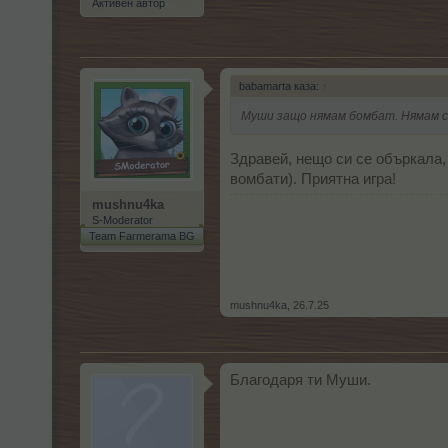
Активен автор
babamarta каза:
↑
Муши защо нямам бомбат. Нямам ст
Здравей, нещо си се объркала, 
вомбати). Приятна игра!
mushnu4ka
S-Moderator
Team Farmerama BG
mushnu4ka
,
26.7.25
Благодаря ти Муши.