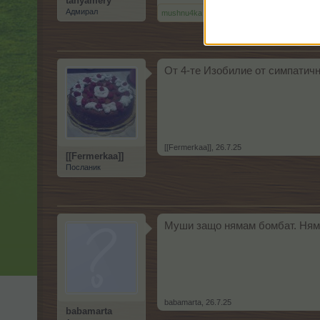
tanyamery
Адмирал
mushnu4ka
харесва това.
От 4-те Изобилие от симпатич
[[Fermerkaa]]
,
26.7.25
[[Fermerkaa]]
Посланик
Муши защо нямам бомбат. Нямам
babamarta
,
26.7.25
babamarta