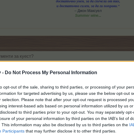
достатъчно умен, за да спечели от тях,
и достатъчно силен, за да ги поправи.“
– Джон Максуел
Summer wine...
ументи за куест?
v -
Do Not Process My Personal Information
to opt-out of the sale, sharing to third parties, or processing of your per
formation for targeted advertising by us, please use the below opt-out s
r selection. Please note that after your opt-out request is processed y
eing interest-based ads based on personal information utilized by us or
disclosed to third parties prior to your opt-out. You may separately opt-
losure of your personal information by third parties on the IAB’s list of
. This information may also be disclosed by us to third parties on the
IA
енти за куест?
Participants
that may further disclose it to other third parties.