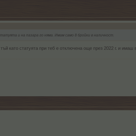
атуята и на пазара го няма. Имам само 8 бройки в наличност.
тъй като статуята при теб е отключена още през 2022 г. и имаш 