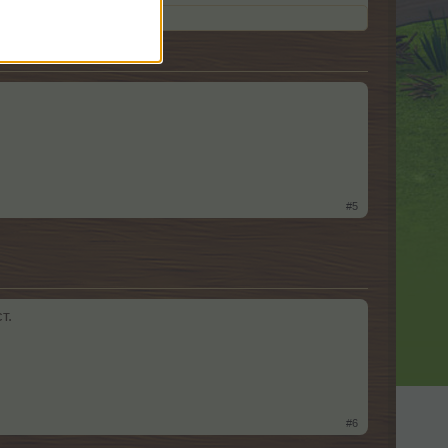
#5
т.
#6