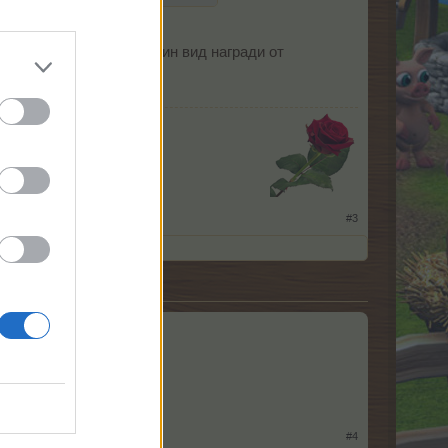
к се крият цъкалки (един вид награди от
​
#3
#4