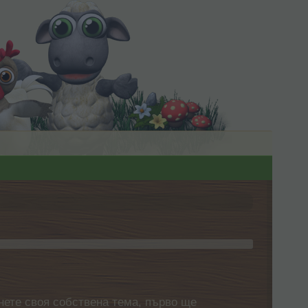
нете своя собствена тема, първо ще