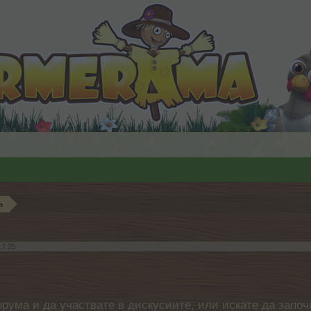
а
.7.25
.
орума и да участвате в дискусиите, или искате да започ