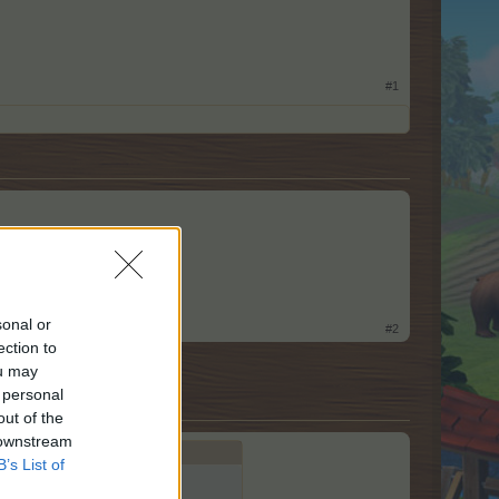
#1
sonal or
#2
ection to
ou may
 personal
out of the
 downstream
B’s List of