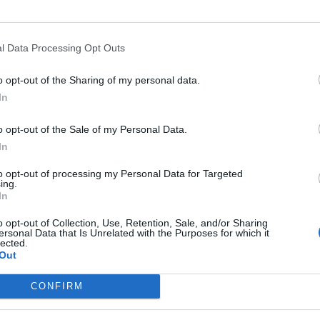
о на Изобилие от симпатични предмети (в мелницата), в които пъ
l Data Processing Opt Outs
o opt-out of the Sharing of my personal data.
In
o opt-out of the Sale of my Personal Data.
In
to opt-out of processing my Personal Data for Targeted
ing.
In
o opt-out of Collection, Use, Retention, Sale, and/or Sharing
ersonal Data that Is Unrelated with the Purposes for which it
lected.
Out
CONFIRM