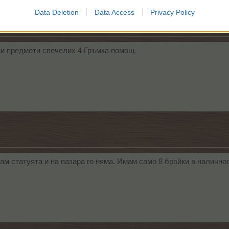
Data Deletion
Data Access
Privacy Policy
ни предмети спечелих 4 Гръмка помощ.
 статуята и на пазара го няма. Имам само 8 бройки в наличнос