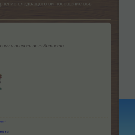
етърпение следващото ви посещение във
ения и въпроси по събитието.
но.“
те си,