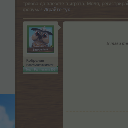
трябва да влезете в играта. Моля, регистрир
форума!
Играйте тук
В тази те
Кобрелия
Board Administrator
Team Farmerama BG