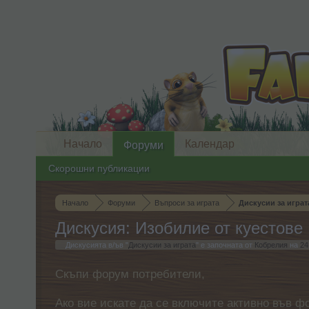
Начало
Календар
Форуми
Скорошни публикации
Начало
Форуми
Въпроси за играта
Дискусии за играт
Дискусия: Изобилие от куестове
Дискусията в/ъв "
Дискусии за играта
" е започната от
Кобрелия
на
24
Скъпи форум потребители,
Ако вие искате да се включите активно във ф