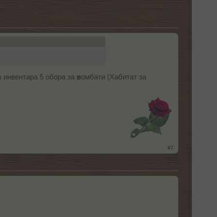
в инвентара 5 обора за
в
омбати (Хабитат за
​
#7