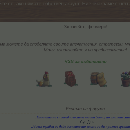
айте се, ако нямате собствен акаунт. Ние очакваме с н
Здравейте, фермери!
ма можете да споделяте своите впечатления, стратегии, мн
Моля, използвайте я по предназначение!
ЧЗВ за събитието
-----
-----
-----
Екипът на форума
„Колелата на справедливостта мелят бавно, но смилат сит
– Сун Дзъ
„Човек трябва да бъде достатъчно голям, за да признае грешки