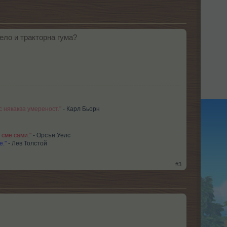
ело и тракторна гума?
с някаква умереност."
- Карл Бьорн
 сме сами."
- Орсън Уелс
е."
-
Лев Толстой
#3