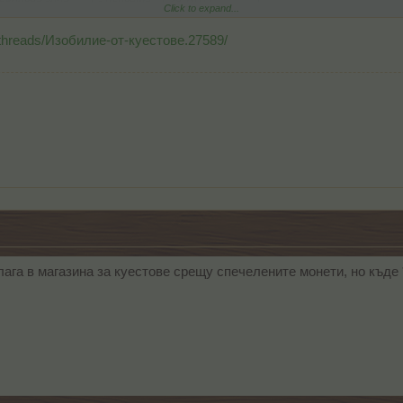
Дъждовна гора
- Дървета
29 ТрТО
Click to expand...
/threads/Изобилие-от-куестове.27589/
ага в магазина за куестове срещу спечелените монети, но къде 