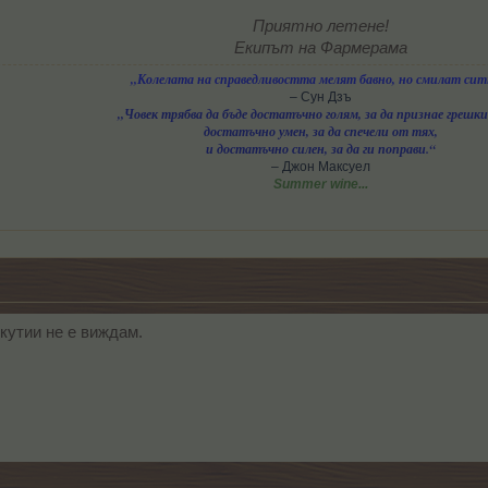
Приятно летене!
Екипът на Фармерама
„Колелата на справедливостта мелят бавно, но смилат сит
– Сун Дзъ
„Човек трябва да бъде достатъчно голям, за да признае грешки
достатъчно умен, за да спечели от тях,
и достатъчно силен, за да ги поправи.“
– Джон Максуел
Summer wine...
 кутии не е виждам.