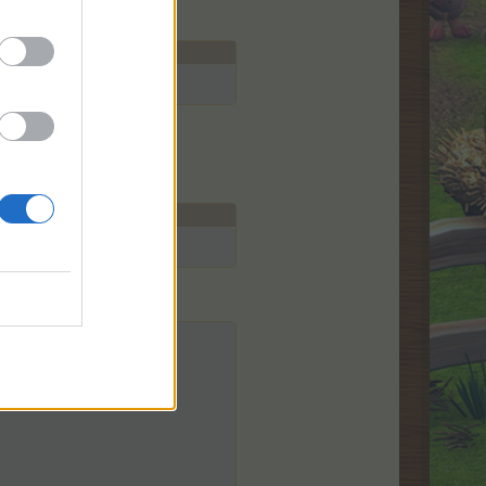
та. Хубав ден!
на гума?