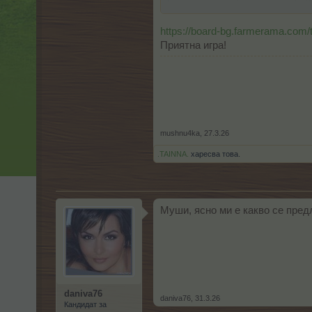
- 
Шапка на Гери
https://board-bg.farmerama.com
Приятна игра!
mushnu4ka
,
27.3.26
.TAINNA.
харесва това.
Муши, ясно ми е какво се предл
daniva76
daniva76
,
31.3.26
Кандидат за