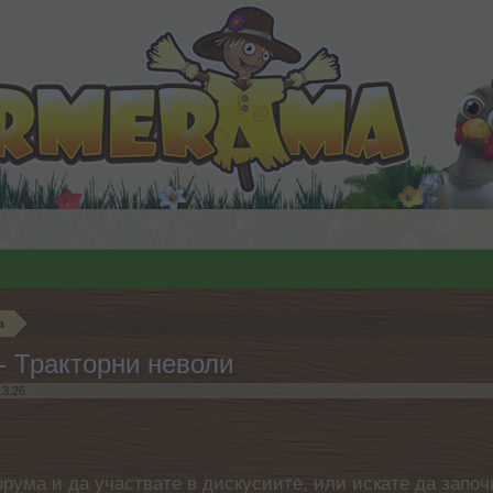
а
- Тракторни неволи
.3.26
.
орума и да участвате в дискусиите, или искате да започ