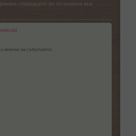
етърпение следващото ви посещение във
неволи
и мнения за събитието.