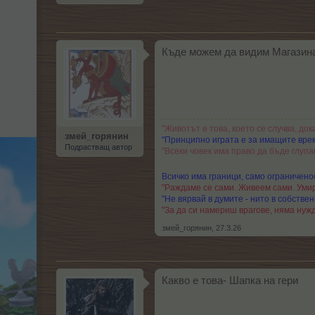
Къде можем да видим Магазина 
"Животът е това, което се случва, док
змей_горянин
"Принципно играта е за имащите врем
Подрастващ автор
"Всеки човек има право да бъде глупа
Всичко има граници, само ограниченос
"Раждаме се сами. Живеем сами. Умир
"Не вярвай в думите - нито в собствени
"За да си намериш врагове, няма нужд
змей_горянин
,
27.3.26
Какво е това- Шапка на гери