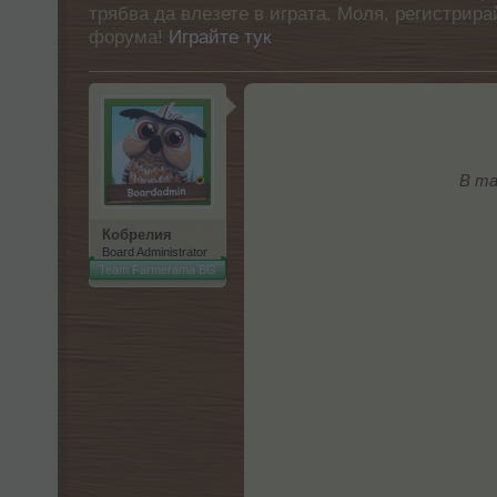
трябва да влезете в играта. Моля, регистрир
форума!
Играйте тук
В та
Кобрелия
Board Administrator
Team Farmerama BG