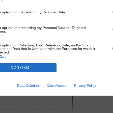
In
ва, не се печели директно като награда от изпълнението на куес
o opt-out of the Sale of my Personal Data.
In
куестове, в който ще харчим спечелените Монети-зъбно колело и трактор
to opt-out of processing my Personal Data for Targeted
газина за куестове можеш да видиш ето тук:
ing.
In
/threads/Изобилие-от-куестове.27589/
o opt-out of Collection, Use, Retention, Sale, and/or Sharing
ersonal Data that Is Unrelated with the Purposes for which it
lected.
Out
CONFIRM
те
Шапка на Гери
:
Data Deletion
Data Access
Privacy Policy
лета, от които
При
Обмяна след
 изскачат
обиране на
края на евента
и обиране
Плантация
- Растения
20 МП