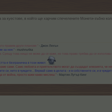
за куестове, в който ще харчим спечелените Монети-зъбно кол
ато правим други планове."
- Джон Ленън
е за нея."
- mushnu4ka
в. Срещу това нищо не може да се каже, но това право трябва да се използва 
тта е безгранична в този живот.
аме сами. Само любовта и приятелството могат да създадат илюзията, че не
те си, нито в чуждите... Вярвай само в делата - и в собствените си, и в чуждит
а от война, просто кажи какво мислиш."
- Мартин Лутър Кинг