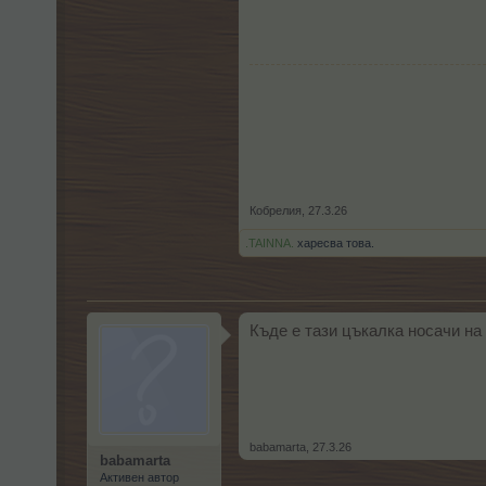
Кобрелия
,
27.3.26
.TAINNA.
харесва това.
Къде е тази цъкалка носачи на
babamarta
,
27.3.26
babamarta
Активен автор