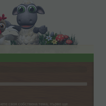
нете своя собствена тема, първо ще