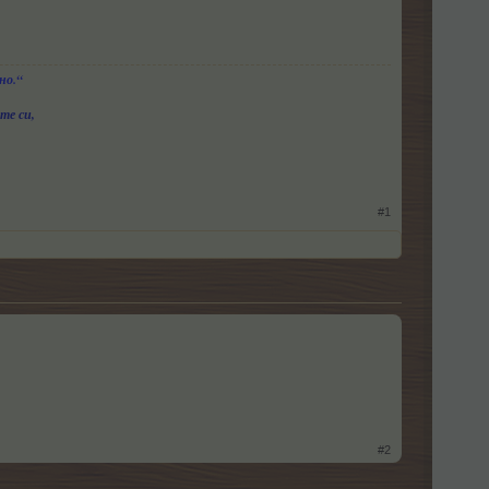
но.“
те си,
#1
#2