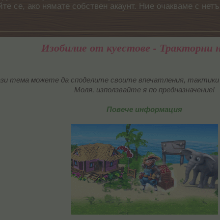
айте се, ако нямате собствен акаунт. Ние очакваме с н
Изобилие от куестове - Тракторни 
зи тема можете да споделите своите впечатления, тактики 
Моля, използвайте я по предназначение!
Повече информация