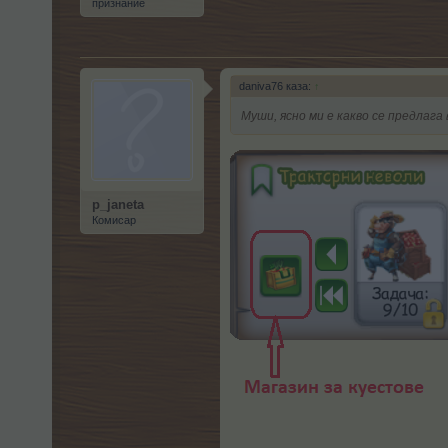
признание
daniva76 каза:
↑
Муши, ясно ми е какво се предлага
p_janeta
Комисар