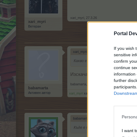
xari_myri
,
27.3.26
xari_myri
Ветеран
Portal De
If you wish 
xari_myri каза:
↑
sensitive in
confirm you
Какво е това- Шапка на гери
continue se
information 
Изскачащото от полето.
further disc
babamarta
,
27.3.26
participants
babamarta
Downstream 
Активен автор
xari_myri
харесва това.
Persona
babamarta каза:
↑
Къде е тази цъкалка носачи на кут
I want t