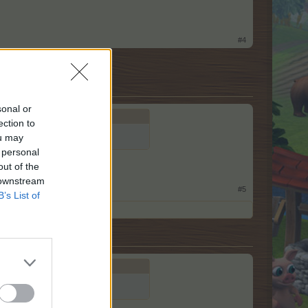
#4
sonal or
ection to
ou may
 personal
out of the
 downstream
#5
B’s List of