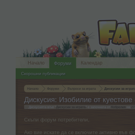
Начало
Календар
Форуми
Скорошни публикации
Начало
Форуми
Въпроси за играта
Дискусии за играт
Дискусия: Изобилие от куестове 
Дискусията в/ъв "
Дискусии за играта
" е започната от
Кобрелия
на
27
Скъпи форум потребители,
Ако вие искате да се включите активно във ф