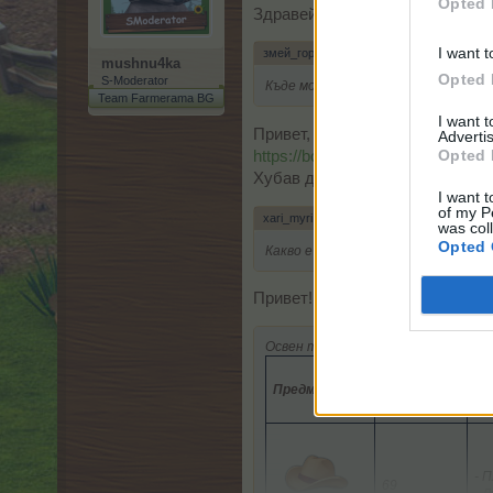
Opted 
Здравей, от магазина се закупу
I want t
змей_горянин каза:
↑
mushnu4ka
Opted 
S-Moderator
Къде можем да видим Магазина за 
Team Farmerama BG
I want 
Привет, какво се предлага в ма
Advertis
Opted 
https://board-bg.farmerama.com
Хубав ден!
I want t
of my P
xari_myri каза:
↑
was col
Opted 
Какво е това- Шапка на гери
Привет!
Освен това ще трябва да събира
По
Предмет
Необх. ниво
ще
пр
- 
69