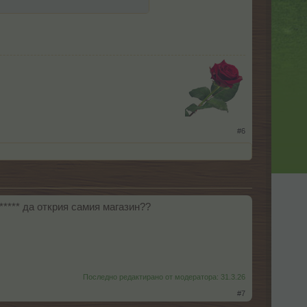
​
#6
***** да открия самия магазин??
Последно редактирано от модератора:
31.3.26
#7