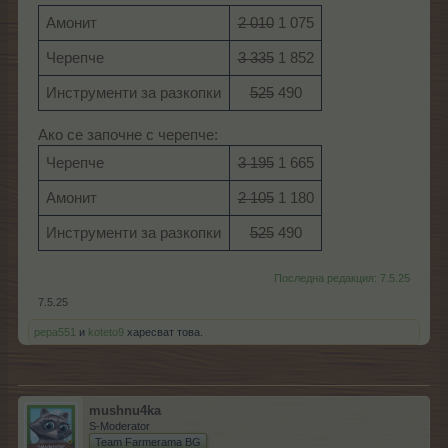
Амонит
2 010
1 075​
Черепче
3 335
1 852​
Инструменти за разкопки
525
490​
Ако се започне с черепче:
Черепче
3 195
1 665​
Амонит
2 105
1 180​
Инструменти за разкопки
525
490​
Последна редакция:
7.5.25
7.5.25
pepa551
и
koteto9
харесват това.
mushnu4ka
S-Moderator
Team Farmerama BG