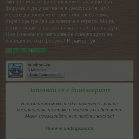
Ако вие искате да се включите активно във
форума и да участвате в дискусиите, или
искате да започнете своя собствена тема,
първо ще трябва да влезете в играта. Моля,
регистрирайте се, ако нямате собствен акаунт.
Ние очакваме с нетърпение следващото ви
посещение във форума!
Играйте тук
1
2
3
Напред >
mushnu4ka
S-Moderator
Team Farmerama BG
Запознай се с динозаврите
В тази тема можете да споделите своите
впечатления, тактики и мнения за събитието.
Моля, използвайте я по предназначение!
Повече информация