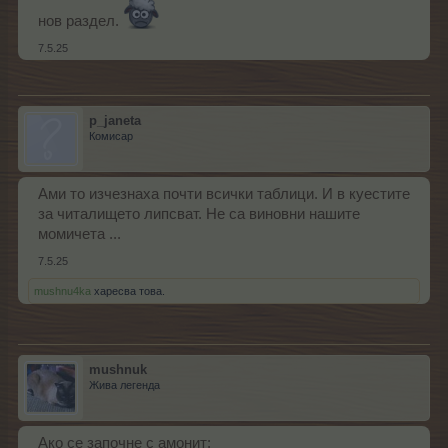
нов раздел.
7.5.25
p_janeta
Комисар
Ами то изчезнаха почти всички таблици. И в куестите
за читалището липсват. Не са виновни нашите
момичета ...
7.5.25
mushnu4ka
харесва това.
mushnuk
Жива легенда
Ако се започне с амонит: