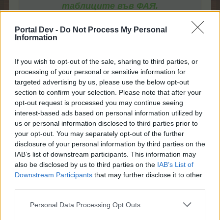
таблиците във ФАЯ.
Добавих директен линк към тях, за
да може все пак да се види
Portal Dev -
Do Not Process My Personal
Information
информацията. Хубав ден!
If you wish to opt-out of the sale, sharing to third parties, or
Линковете също не работят.
processing of your personal or sensitive information for
targeted advertising by us, please use the below opt-out
section to confirm your selection. Please note that after your
p_janeta каза:
↑
opt-out request is processed you may continue seeing
Ами то изчезнаха почти всички таблици. И в куестите за
interest-based ads based on personal information utilized by
читалището липсват. Не са виновни нашите момичета ...
us or personal information disclosed to third parties prior to
your opt-out. You may separately opt-out of the further
Не знам кой е виновен, но в чешкия FAQ таблиците
disclosure of your personal information by third parties on the
ги има.
IAB’s list of downstream participants. This information may
7.5.25
also be disclosed by us to third parties on the
IAB’s List of
Downstream Participants
that may further disclose it to other
third parties.
mushnu4ka
Personal Data Processing Opt Outs
S-Moderator
Team Farmerama BG