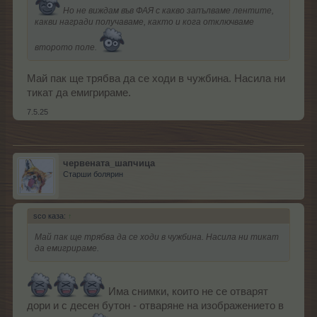
Но не виждам във ФАЯ с какво запълваме лентите,
какви награди получаваме, както и кога отключваме
второто поле.
Май пак ще трябва да се ходи в чужбина. Насила ни
тикат да емигрираме.
7.5.25
червената_шапчица
Старши болярин
sco каза:
↑
Май пак ще трябва да се ходи в чужбина. Насила ни тикат
да емигрираме.
Има снимки, които не се отварят
дори и с десен бутон - отваряне на изображението в