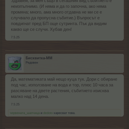
Здравей, за мен също в сегашния вид събитието е
неизпълнимо. (И няма и да го започна, ако няма
промяна; много, ама много отдавна не ми се е
случвало да пропусна събитие.) Въпросът е
повдигнат пред БП още сутринта. Пък да видим
какво ще се случи. Хубав ден!
7.5.25
Бисквитка-ММ
Редовен
Да, математиката май нещо куца тук. Дори с обиране
под час, използване на вода и тор, плюс 10 часа за
разсяване на двете растения, събитието изисква
малко над 14 дена.
7.5.25
червената_шапчица
и
dedoto
харесват това.