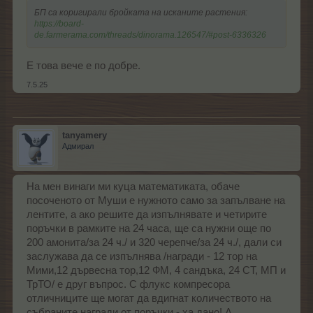
БП са коригирали бройката на исканите растения:
https://board-
de.farmerama.com/threads/dinorama.126547/#post-6336326
Е това вече е по добре.
7.5.25
tanyamery
Адмирал
На мен винаги ми куца математиката, обаче
посоченото от Муши е нужното само за запълване на
лентите, а ако решите да изпълнявате и четирите
поръчки в рамките на 24 часа, ще са нужни още по
200 амонита/за 24 ч./ и 320 черепче/за 24 ч./, дали си
заслужава да се изпълнява /награди - 12 тор на
Мими,12 дървесна тор,12 ФМ, 4 сандъка, 24 СТ, МП и
ТрТО/ е друг въпрос. С флукс компресора
отличниците ще могат да вдигнат количеството на
събраните награди от поръчки - ха дано! А