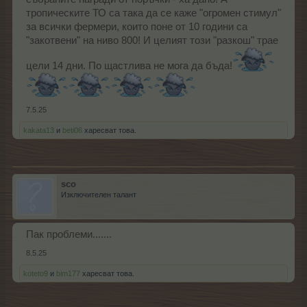
тропическите ТО са така да се каже "огромен стимул"
за всички фермери, които поне от 10 години са
"закотвени" на ниво 800! И целият този "разкош" трае
цели 14 дни. По щастлива не мога да бъда!
7.5.25
kakata13
и
beti06
харесват това.
sco
Изключителен талант
Пак проблеми.......
8.5.25
koteto9
и
bim177
харесват това.