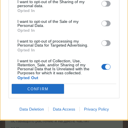
I want to opt-out of the Sharing of my
personal data.
sco каза:
↑
Opted In
Линковете също не работят.
I want to opt-out of the Sale of my
Personal Data.
Здравей, съжалявам, но това не е вярно.
Opted In
sco каза:
↑
I want to opt-out of processing my
Personal Data for Targeted Advertising.
Не знам кой е виновен, но в чешкия FAQ таблиците ги има.
Opted In
Само дето те не ползват този вид таблици. Хубав
I want to opt-out of Collection, Use,
Retention, Sale, and/or Sharing of my
ден!
Personal Data that Is Unrelated with the
Purposes for which it was collected.
7.5.25
Opted Out
CONFIRM
gnom106
Стажант
Data Deletion
Data Access
Privacy Policy
Като се отвори второто поле ще може ли да се сее
оставащото растение и на двете части?