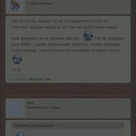
Старши болярин
Ще го играя, макар че на специалното поле се
случват мудно нещата, но пък не разбутвам нищо
във фермата и не влагам ресурс.
Но не виждам
във ФАЯ с какво запълваме лентите, какви награди
получаваме, както и кога отключваме второто поле.
7.5.25
sco
и
shiky
харесват това.
sco
Изключителен талант
червената_шапчица каза:
↑