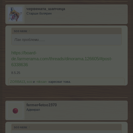
червената_шапчица
Старши болярин
sco каза:
↑
Пак проблеми.......
https://board-
de.farmerama.com/threads/dinorama.126605/#post-
6338636
8.5.25
ZORBA13
,
sco
и
-niksan-
харесват това.
fermer4etoo1970
Адмирал
sco каза:
↑