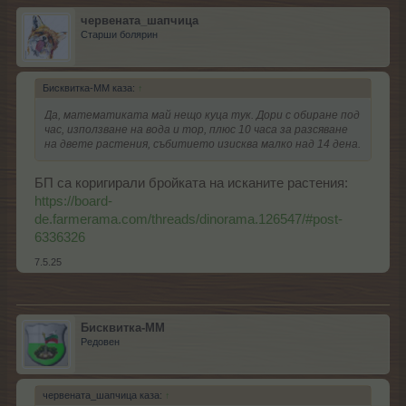
червената_шапчица
Старши болярин
Бисквитка-ММ каза:
↑
Да, математиката май нещо куца тук. Дори с обиране под
час, използване на вода и тор, плюс 10 часа за разсяване
на двете растения, събитието изисква малко над 14 дена.
БП са коригирали бройката на исканите растения:
https://board-
de.farmerama.com/threads/dinorama.126547/#post-
6336326
7.5.25
Бисквитка-ММ
Редовен
червената_шапчица каза:
↑