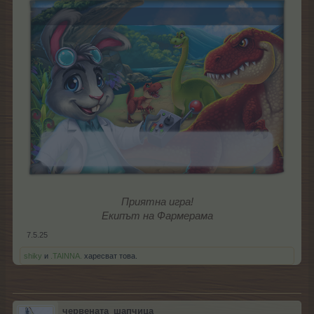
Приятна игра!
Екипът на Фармерама
7.5.25
shiky
и
.TAINNA.
харесват това.
червената_шапчица