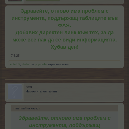
Здравейте, отново има проблем с
инструмента, поддържащ таблиците във
ФАЯ.
Добавих директен линк към тях, за да
може все пак да се види информацията.
Хубав ден!
7.5.25
koteto9
,
dedoto
и
p_janeta
харесват това.
sco
Изключителен талант
mushnu4ka каза:
↑
Здравейте, отново има проблем с
инструмента, поддържащ