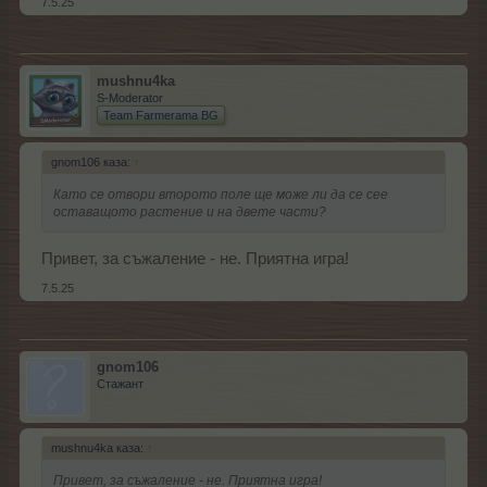
7.5.25
mushnu4ka
S-Moderator
Team Farmerama BG
gnom106 каза:
↑
Като се отвори второто поле ще може ли да се сее
оставащото растение и на двете части?
Привет, за съжаление - не. Приятна игра!
7.5.25
gnom106
Стажант
mushnu4ka каза:
↑
Привет, за съжаление - не. Приятна игра!