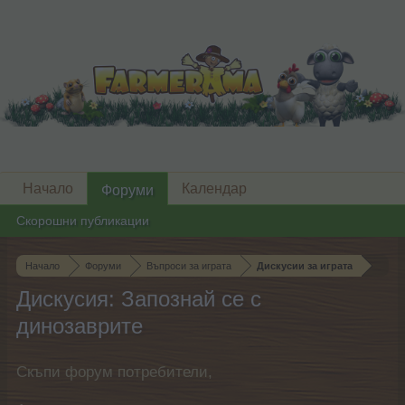
Начало
Календар
Форуми
Скорошни публикации
Начало
Форуми
Въпроси за играта
Дискусии за играта
Дискусия: Запознай се с
динозаврите
Скъпи форум потребители,