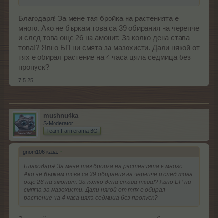
Благодаря! За мене тая бройка на растенията е
много. Ако не бъркам това са 39 обирания на черепче
и след това още 26 на амонит. За колко дена става
това!? Явно БП ни смята за мазохисти. Дали някой от
тях е обирал растение на 4 часа цяла седмица без
пропуск?
7.5.25
mushnu4ka
S-Moderator
Team Farmerama BG
gnom106 каза:
↑
Благодаря! За мене тая бройка на растенията е много.
Ако не бъркам това са 39 обирания на черепче и след това
още 26 на амонит. За колко дена става това!? Явно БП ни
смята за мазохисти. Дали някой от тях е обирал
растение на 4 часа цяла седмица без пропуск?