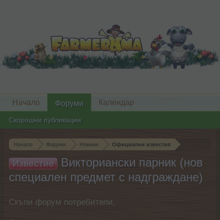
Начало
Календар
Форуми
Скорошни публикации
Начало
Форуми
Новини
Официални известия
Викториански парник (нов
Известие
специален предмет с надграждане)
Скъпи форум потребители,