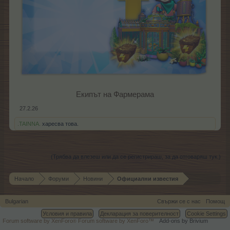
Екипът на Фармерама​
27.2.26
.TAINNA.
харесва това.
(Трябва да влезеш или да се регистрираш, за да отговаряш тук.)
Начало
Форуми
Новини
Официални известия
Bulgarian
Свържи се с нас
Помощ
Условия и правила
Декларация за поверителност
Cookie Settings
Forum software by XenForo
Forum software by XenForo™
Add-ons by Brivium
®