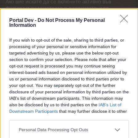
Ако вие искате да се включите активно във
форума и да участвате в дискусиите, или
искате да започнете своя собствена тема,
Portal Dev -
Do Not Process My Personal
първо ще трябва да влезете в играта. Моля,
Information
регистрирайте се, ако нямате собствен акаунт.
Ние очакваме с нетърпение следващото ви
If you wish to opt-out of the sale, sharing to third parties, or
посещение във форума!
Играйте тук
processing of your personal or sensitive information for
targeted advertising by us, please use the below opt-out
mushnu4ka
section to confirm your selection. Please note that after your
S-Moderator
opt-out request is processed you may continue seeing
Team Farmerama BG
interest-based ads based on personal information utilized by
us or personal information disclosed to third parties prior to
Хей, фермери!
your opt-out. You may separately opt-out of the further
disclosure of your personal information by third parties on the
В периода от
11:00 ч.
на
02.03.2026 г.
до
23:00 ч.
на
IAB’s list of downstream participants. This information may
01.04.2026 г.
при първото влизане в играта
also be disclosed by us to third parties on the
IAB’s List of
еднократно
ще получите като подарък
предмета
Downstream Participants
that may further disclose it to other
"Викториански парник
".
Играйте събития през март, за да спечелите
third parties.
ъпгрейди за него!
А също така в началото и в края на този период в
Personal Data Processing Opt Outs
магазина ще се предлагат пакети, съдържащи и