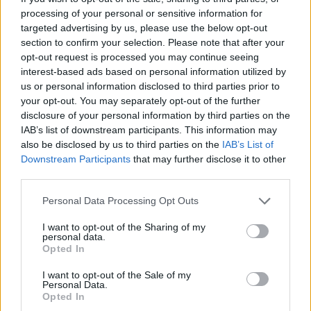
искате да започнете своя собствена тема,
processing of your personal or sensitive information for
първо ще трябва да влезете в играта. Моля,
targeted advertising by us, please use the below opt-out
регистрирайте се, ако нямате собствен акаунт.
section to confirm your selection. Please note that after your
Ние очакваме с нетърпение следващото ви
opt-out request is processed you may continue seeing
посещение във форума!
Играйте тук
interest-based ads based on personal information utilized by
us or personal information disclosed to third parties prior to
your opt-out. You may separately opt-out of the further
Кобрелия
disclosure of your personal information by third parties on the
Board Administrator
IAB’s list of downstream participants. This information may
Team Farmerama BG
also be disclosed by us to third parties on the
IAB’s List of
Downstream Participants
that may further disclose it to other
"Викингска сага"
third parties.
Провеждат се Великите викингски игри и Ингрид,
Personal Data Processing Opt Outs
гъската викинг, участва в състезанието за хвърляне
на брадви.
I want to opt-out of the Sharing of my
personal data.
Ще й помогнеш ли да избере подходящата брадва,
Opted In
за да уцели центъра на мишената?
I want to opt-out of the Sale of my
Начало: 11 май 2016 в 15:00 ч.
Personal Data.
Край: 17 май 2016 в 15:00 ч.
Opted In