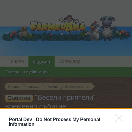
Начало
Календар
Форуми
Скорошни публикации
Начало
Форуми
Архив
Архив новини
"Весели приятели" -
Събитие
временно събитие
Portal Dev -
Do Not Process My Personal
Скъпи форум потребители,
Information