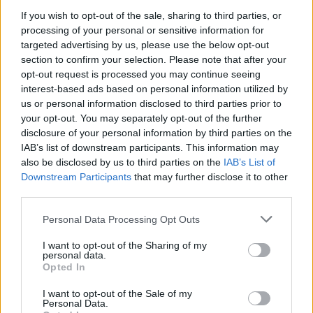
Ако вие искате да се включите активно във
If you wish to opt-out of the sale, sharing to third parties, or
форума и да участвате в дискусиите, или
processing of your personal or sensitive information for
искате да започнете своя собствена тема,
targeted advertising by us, please use the below opt-out
първо ще трябва да влезете в играта. Моля,
section to confirm your selection. Please note that after your
регистрирайте се, ако нямате собствен акаунт.
opt-out request is processed you may continue seeing
Ние очакваме с нетърпение следващото ви
interest-based ads based on personal information utilized by
посещение във форума!
Играйте тук
us or personal information disclosed to third parties prior to
your opt-out. You may separately opt-out of the further
Каспаретка
disclosure of your personal information by third parties on the
Board Administrator
IAB’s list of downstream participants. This information may
Team Farmerama BG
also be disclosed by us to third parties on the
IAB’s List of
Downstream Participants
that may further disclose it to other
Здравейте, фермери!
third parties.
Животните във фермата особено много ценят
Personal Data Processing Opt Outs
приятелството, като изключение от това не прави и
Рошко Барабошко.
I want to opt-out of the Sharing of my
Макар и да е малко странен, приятелите му
personal data.
означават много за него и за това иска да организира
Opted In
тържество за тях. Помогни му в подготовката, като
I want to opt-out of the Sale of my
засаждаш жълти рози, събираш капчици от отварата
Personal Data.
за приятелство и направиш сладкиши за