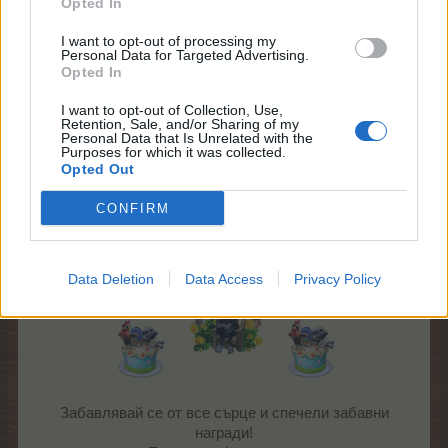
Opted In
приятелство в мелницата. Посети читалището, за да
участваш в новия куест "Весели приятели" и да
I want to opt-out of processing my
разбереш какво се случва.
Personal Data for Targeted Advertising.
Opted In
I want to opt-out of Collection, Use,
Начало:
24.07.2015 г. в 15:00 ч.
Retention, Sale, and/or Sharing of my
Край:
30.07.2015 г. в 15:00 ч.
Personal Data that Is Unrelated with the
Purposes for which it was collected.
Opted Out
Тема с информация-
"Весели приятели" - временно
събитие
CONFIRM
Тема за дискусии-
Дискусия-"Весели приятели" -
временно събитие
Data Deletion
Data Access
Privacy Policy
Забавлявай се от все сърце и спечели забавни
награди!