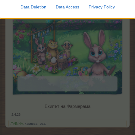
Data Deletion
Data Access
Privacy Policy
Екипът на Фармерама​
2.4.26
.TAINNA.
харесва това.