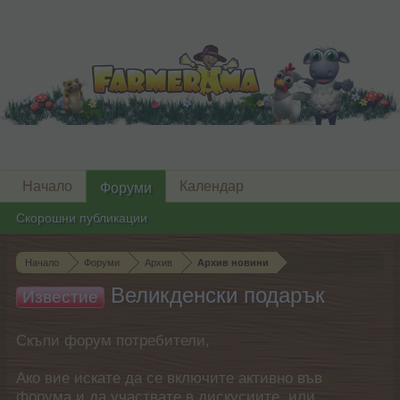
Начало
Календар
Форуми
Скорошни публикации
Начало
Форуми
Архив
Архив новини
Великденски подарък
Известие
Скъпи форум потребители,
Ако вие искате да се включите активно във
форума и да участвате в дискусиите, или