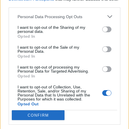
third parties.
А ето и повече информация за подаръка:​
Personal Data Processing Opt Outs
Предмет
Бонус
Време
Р
I want to opt-out of the Sharing of my
15
personal data.
Opted In
обирания
Искрящ
5 Супер
I want to opt-out of the Sale of my
подарък
тор на
Personal Data.
20:00
(+)​
Мими
Opted In
ч.​
10 000
ТО/ТрТО​
I want to opt-out of processing my
Personal Data for Targeted Advertising.
Искрящ
10 000
Opted In
подарък​
ТО/ТрТО​
I want to opt-out of Collection, Use,
Retention, Sale, and/or Sharing of my
Personal Data that Is Unrelated with the
Purposes for which it was collected.
Opted Out
CONFIRM