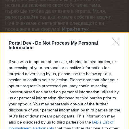
искате да започнете своя собствена тема,
първо ще трябва да влезете в играта. Моля,
регистрирайте се, ако нямате собствен акаунт.
Ние очакваме с нетърпение следващото ви
посещение във форума!
Играйте тук
Portal Dev -
Do Not Process My Personal
Кобрелия
Information
Board Administrator
Team Farmerama BG
If you wish to opt-out of the sale, sharing to third parties, or
Честити Великден, скъпи фермери!
processing of your personal or sensitive information for
targeted advertising by us, please use the below opt-out
Или както го наричат вашите животни - Ден на яйцата
section to confirm your selection. Please note that after your
и зайчетата! Кликнете върху бутона в новините,
opt-out request is processed you may continue seeing
за да вземете своя празничен подарък и приятно
interest-based ads based on personal information utilized by
разопаковане!​
us or personal information disclosed to third parties prior to
your opt-out. You may separately opt-out of the further
Начало: 05.04.2026 г. в 01:00 ч.
disclosure of your personal information by third parties on the
Край: 06.04.2026 г. в 00:59 ч.
IAB’s list of downstream participants. This information may
Внимание: само първите 59 минути от
also be disclosed by us to third parties on the
IAB’s List of
06.04.2026 г.
Downstream Participants
that may further disclose it to other