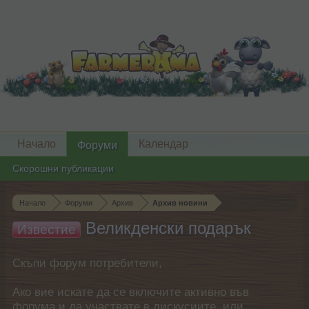
Начало
Календар
Форуми
Скорошни публикации
Начало
Форуми
Архив
Архив новини
Великденски подарък
Известие
Скъпи форум потребители,
Ако вие искате да се включите активно във
форума и да участвате в дискусиите, или