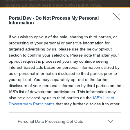
искате да започнете своя собствена тема,
първо ще трябва да влезете в играта. Моля,
регистрирайте се, ако нямате собствен акаунт.
Portal Dev -
Do Not Process My Personal
Information
Ние очакваме с нетърпение следващото ви
посещение във форума!
Играйте тук
If you wish to opt-out of the sale, sharing to third parties, or
processing of your personal or sensitive information for
mushnu4ka
targeted advertising by us, please use the below opt-out
S-Moderator
section to confirm your selection. Please note that after your
Team Farmerama BG
opt-out request is processed you may continue seeing
interest-based ads based on personal information utilized by
Хей фермери, весели великденски празници!
us or personal information disclosed to third parties prior to
your opt-out. You may separately opt-out of the further
Опакован е тържествен подарък за вас, за да
disclosure of your personal information by third parties on the
отпразнувате празниците!
IAB’s list of downstream participants. This information may
Кликнете върху бутона в новините, за да го вземете!
also be disclosed by us to third parties on the
IAB’s List of
Скокнете до него и му се насладете!​
Downstream Participants
that may further disclose it to other
third parties.
Начало: 04.04.2021 г. в 11:00:00 ч.
Край: 06.04.2021 г. в 00:59:59 ч.
Personal Data Processing Opt Outs