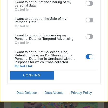
А ето и какво ще съдържа подаръчния пакет:
I want to opt-out of the Sharing of my
personal data.
Opted In
Предмет
Бонус
Врем
I want to opt-out of the Sale of my
6
Personal Data.
обирания
Opted In
1 Бонус
I want to opt-out of processing my
Шоколадови
TO/TTO
40:00
Personal Data for Targeted Advertising.
експерти (+)​
за
ч.​
Opted In
реколта L
12 000
I want to opt-out of Collection, Use,
ТО/ТрТО​
Retention, Sale, and/or Sharing of my
Personal Data that Is Unrelated with the
Purposes for which it was collected.
Шоколадови
12 500
40:00
Opted Out
експерти​
ТО/ТрТО​
ч.​
CONFIRM
Data Deletion
Data Access
Privacy Policy