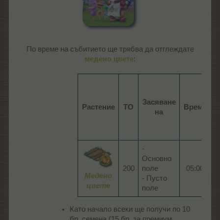
По време на събитието ще трябва да отглеждате
медено цвете
:​
Засяване
Растение
ТО
Време
на
в
-
Основно
200​
поле
05:00​
0
Медено
- Пусто
цвете
поле
Като начало всеки ще получи по 10
бр. семена (15 бр. за премиум