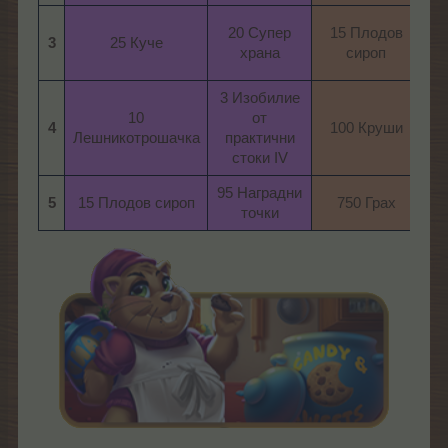
20 Супер
15 Плодов
30
3
25 Куче​
храна​
сироп​
3 Изобилие
10
от
2
4
100 Круши​
Лешникотрошачка​
практични
стоки IV​
95 Наградни
95
5
15 Плодов сироп​
750 Грах​
точки​