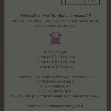
ТрТО​
Ред с облачета "Бонбонена треска" II
(поставят се предметите от събитието и три подходящи по
размер произволни предмета)
Брой облаци:
- размер 1*1 - 3 облака
- размер 1*2 - 2 облака
- размер 2*2 - 1 облак
Бонусът, който ще можете да получите при
активиране на реда, е:
8 000 х нивото ТО
2 323 х нивото ТрТО
+150% ТО/ТрТО при обиране на предмети, за 4 ч.
Повторно активиране:
след 23 ч.