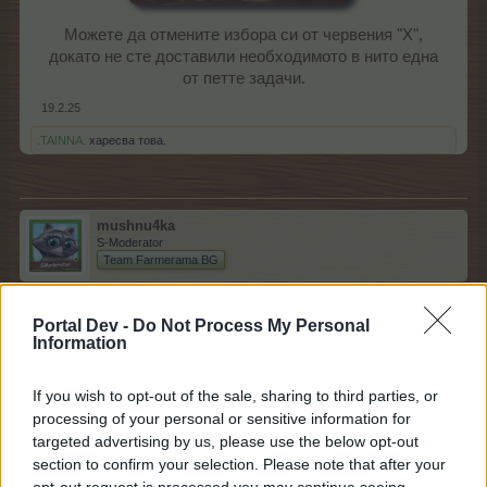
Можете да отмените избора си от червения "Х",
докато не сте доставили необходимото в нито една
от петте задачи.​
19.2.25
.TAINNA.
харесва това.
mushnu4ka
S-Moderator
Team Farmerama BG
.
Portal Dev -
Do Not Process My Personal
З
Information
а
д
If you wish to opt-out of the sale, sharing to third parties, or
а
processing of your personal or sensitive information for
ч
Необходимо
Награда
Необходимо
targeted advertising by us, please use the below opt-out
а
section to confirm your selection. Please note that after your
Ниво 1