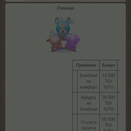
Стикер
...
Предмет
Бонус
Врем
Бонбони
14 500
23:0
за
ТО/
ч.​
комфорт​
ТрТО​
Крадец
28 000
23:0
на
ТО/
ч.​
бонбони​
ТрТО​
60 000
Сгъни и
23:0
ТО/
полети​
ч.​