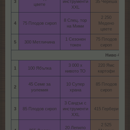
3
инструменти
35 Череша​
ин
цвете​
XXL​
2 250
8 Спец. тор
10
4
75 Плодов сироп​
Медено
на Мими​
цвете​
1 Сезонен
75 Плодов
1
5
300 Метличина​
токен​
сироп​
Ниво 4
3 000 х
220 Ямс
1
100 Ябълка​
нивото ТО​
картофи​
ни
45 Семе за
10 Супер
85 Плодов
2
2
уолемия​
храна​
сироп​
з
3 Сандък с
3
3
85 Плодов сироп​
инструменти
415 Гербери​
ин
XXL​
2 525
20 Лепило