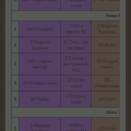
точки​
Ниво 6
3 000 х
3 Медени
1
645 Глухарче​
нивото ТО​
бонбони​
ни
3 Медени
25 Спец. тор
25
2
25 Жаба​
бонбони​
на Мими​
2 Сандък с
2
355 Сладък
10 Плодов
3
инструменти
ин
картоф​
сироп​
XXL​
12 Супер
55
4
10 Плодов сироп​
храна​
Невестулка​
1 Сезонен
1
5
80 Пуйки​
20 Слон​
токен​
Ниво 7
3 Медени
3 000 х
1
135 Кози​