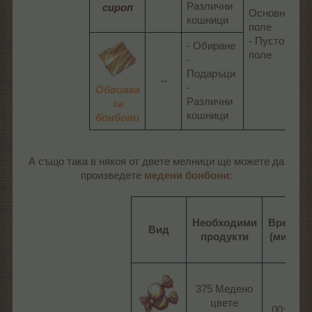
Различни
-
сироп
Основно
кошници​
Р
поле
-
- Пусто
- Обиране
Д
поле​
-
Подаръци
--​
-
Обвивка
Различни
за
кошници​
бонбони
А също така в някоя от двете мелници ще можете да
произведете
медени бонбони
:​
Необходими
Време
Вид
продукти
(мин.)
375 Медено
цвете
00:15​