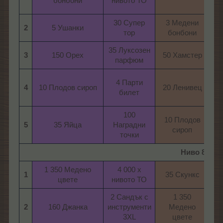
бонбони​
нивото ТО​
ни
30 Супер
3 Медени
2
5 Ушанки​
тор​
бонбони​
35 Луксозен
35
3
150 Орех​
50 Хамстер​
парфюм​
4 Парти
4
10 Плодов сироп​
20 Ленивец​
билет​
100
10 Плодов
5
35 Яйца​
Наградни
сироп​
точки​
Ниво 8
1 350 Медено
4 000 х
1
35 Скункс​
цвете​
нивото ТО​
ни
2 Сандък с
1 350
1
2
160 Джанка​
инструменти
Медено
ин
3XL​
цвете​