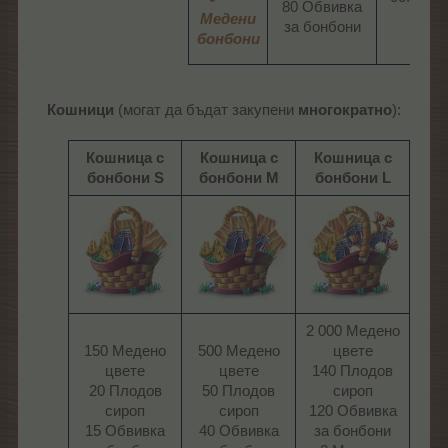
80 Обвивка
Медени
за бонбони​
бонбони
Кошници
(могат да бъдат закупени
многократно
):​
Кошница с
Кошница с
Кошница с
бонбони S
бонбони M
бонбони L
2 000 Медено
150 Медено
500 Медено
цвете
цвете
цвете
140 Плодов
20 Плодов
50 Плодов
сироп
сироп
сироп
120 Обвивка
15 Обвивка
40 Обвивка
за бонбони