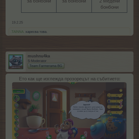
за бонбони​
за бонбони​
2 Медени
бонбони​
19.2.25
.TAINNA.
харесва това.
mushnu4ka
S-Moderator
Team Farmerama BG
Ето как ще изглежда прозорецът на събитието: