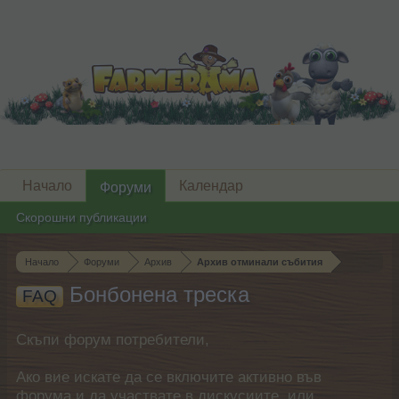
Начало
Календар
Форуми
Скорошни публикации
Начало
Форуми
Архив
Архив отминали събития
Бонбонена треска
FAQ
Скъпи форум потребители,
Ако вие искате да се включите активно във
форума и да участвате в дискусиите, или