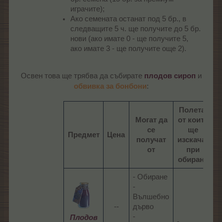
играчите);
Ако семената останат под 5 бр., в
следващите 5 ч. ще получите до 5 бр.
нови (ако имате 0 - ще получите 5,
ако имате 3 - ще получите още 2).
и
Освен това ще трябва да събирате
плодов сироп
обвивка за бонбони
:
Полета,
Могат да
от които
се
ще
Предмет
Цена
получат
изскачат
от
при
обиране
- Обиране
-
Вълшебно
--​
дърво
-
Плодов
-