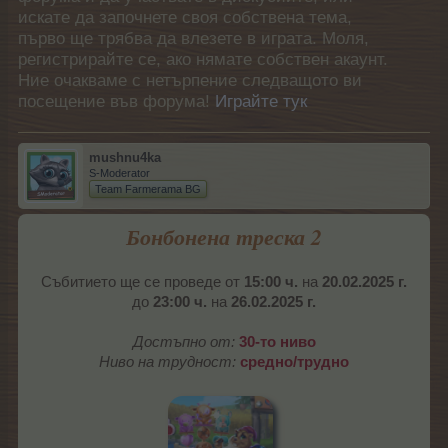
искате да започнете своя собствена тема,
първо ще трябва да влезете в играта. Моля,
регистрирайте се, ако нямате собствен акаунт.
Ние очакваме с нетърпение следващото ви
посещение във форума!
Играйте тук
mushnu4ka
S-Moderator
Team Farmerama BG
Бонбонена треска 2
Събитието ще се проведе от
15:00 ч.
на
20.02.2025 г.
до
23:00 ч.
на
26.02.2025 г.
Достъпно от:
30-то ниво
Ниво на трудност:
средно/трудно