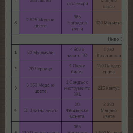
4
355 Люляк​
Медено
Ф
за стикери​
цвете​
365
2 525 Медено
5
Наградни
430 Маниока​
цвете​
точки​
Ниво 5
4 500 х
1 250
1
60 Мушмули​
нивото ТО​
Краставици​
ни
4 Парти
110 Плодов
2
70 Черница​
билет​
сироп​
2 Сандък с
2
3 350 Медено
3
инструменти
215 Кактус​
ин
цвете​
3XL​
20
3 350
20
4
55 Златно листо​
Фермерска
Медено
монета​
цвете​
365
5
110 Плодов сироп​
Наградни
2 500 Къпини​