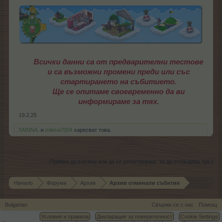
Всички данни са от предварителни тестове
и са възможни промени преди или със
стартирането на събитието.
Ще се опитаме своевременно да ви
информираме за тях
.
19.2.25
.TAINNA.
и
milena7004
харесват това.
(Трябва да влезеш или да се регистрираш, за да отговаряш тук.)
Начало
Форуми
Архив
Архив отминали събития
Bulgarian
Свържи се с нас
Помощ
Условия и правила
Декларация за поверителност
Cookie Settings