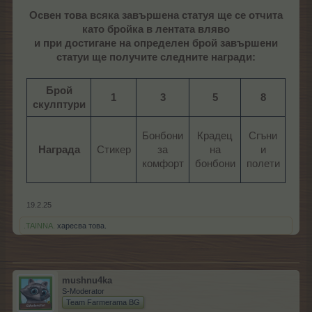
Освен това всяка завършена статуя ще се отчита
като бройка в лентата вляво
и при достигане на определен брой завършени
статуи ще получите следните награди:
Брой
1
3
5
8
скулптури
Р
Бонбони
Крадец
Сгъни
об
Награда
Стикер​
за
на
и
"Бо
комфорт​
бонбони​
полети​
тре
19.2.25
.TAINNA.
харесва това.
mushnu4ka
S-Moderator
Team Farmerama BG