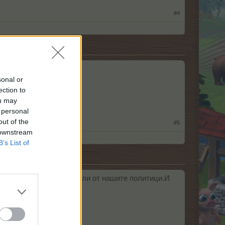
#4
sonal or
ection to
ou may
 personal
out of the
#5
 downstream
B’s List of
но май нещо са прихванали от нашите политици.И