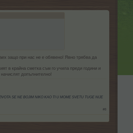
наех защо при нас не е обявено! Явно трябва да
кият в крайна сметка съм го учила преди години и
е начислят допълнително!
IVOTA SE NE BOJIM NIKO KAO TI U MOME SVETU TUGE NIJE
#8