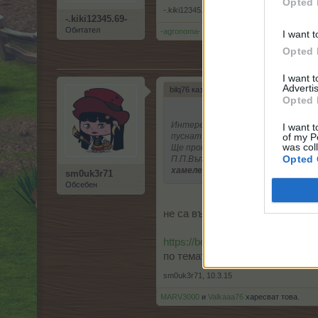
Opted 
-.kiki12345.69-
,
10.3.15
-.kiki12345.69-
Обитател
-agronoma-
и
MARV3000
харесват това.
I want t
Opted 
I want 
Advertis
bilq76 каза:
↑
Opted 
Интересна анкета спряха ни звезд
I want t
of my P
пуснат нов инструмент длето че д
was col
Ще пропусна и тази анкета да вид
Opted 
П.П.Въпросче към админите днес п
хамелеона и производството му 
sm0uk3r71
Обсебен
не са върнати увеличени са
https://board-bg.farmerama.com
по темата аман от безмислени 
sm0uk3r71
,
10.3.15
MARV3000
и
Valkaaa76
харесват това.