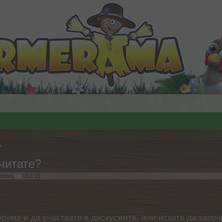
читате?
ricorn
на
10.3.15
.
орума и да участвате в дискусиите, или искате да започ