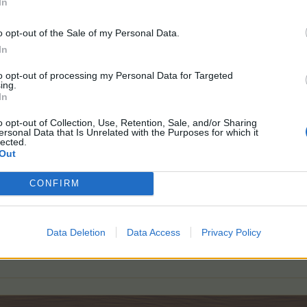
In
o opt-out of the Sale of my Personal Data.
In
to opt-out of processing my Personal Data for Targeted
ing.
In
ите, а ни питат за руни
много ми е интересно с какво ще ги отвори
o opt-out of Collection, Use, Retention, Sale, and/or Sharing
ersonal Data that Is Unrelated with the Purposes for which it
а ги разбиваме по лесно! Лично аз тези, които са на дървото в момента не
lected.
им следващата каква ще е. Положението става от зле по зле, но не знам до
Out
рочетох в английския форум в официален раздел,
че звездите за постоян
са върнати
и то в доста добри количества, защо при нас няма нищо публи
CONFIRM
има корекция в инфото, ей тъй небрежно ръгнато, кой видял, 
Data Deletion
Data Access
Privacy Policy
/index.php?threads/Куестовете-в-читалището.2257/page-4#post-49
анкети