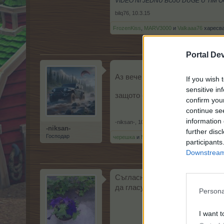
VIDEO NI JEDNU BOJU DUGE U TIM O
bilq76
,
10.3.15
FrozenKiss
,
MARV3000
и
Valkaaa76
харесва
Portal De
Аз вече не пускам гласа си
If you wish 
sensitive in
защото след това ще ми го ........
confirm you
continue se
information 
-niksan-
,
10.3.15
-niksan-
further disc
Господар
черешка
и
MARV3000
харесват това.
participants
Downstream 
Съгласна съм със ..колегите"-
да гласуваме или не каквото ре
Persona
I want t