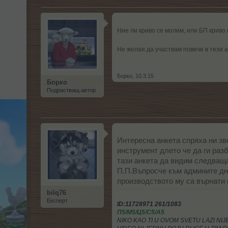
Ние ли криво се молим, или БП криво
Не желая да участвам повече в тези 
Борко
,
10.3.15
Борко
Подрастващ автор
Интересна анкета спряха ни зве
инструмент длето че да ги раз
тази анкета да видим следващат
П.П.Въпросче към админите дне
производството му са върнати 
bilq76
Експерт
ID:11728971 261/1083
П5/М5/Ц5/С5/А5
NIKO KAO TI U OVOM SVETU LAZI NI