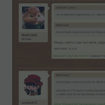
sm0uk3r71 каза:
↑
не са върнати увеличени са - има 
bilq76 каза:
↑
Благодаря, наистина ако не беше г
MARV3000
Ветеран
Нещо, което съм чел вече, ряд
MARV3000
,
10.3.15
Мариана07
,
bilq76
и
sm0uk3r71
харесват то
bilq76 каза:
↑
Благодаря, наистина ако не беше г
влизам по 7-8 пъти в публикациит
и няма къде да го прилагам, но до
sm0uk3r71
https://board-bg.farmerama.com