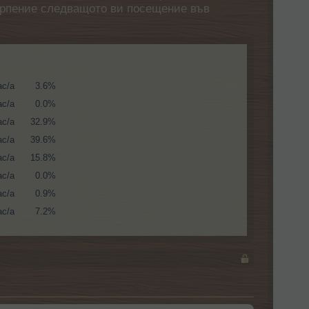
етърпение следващото ви посещение във
ас/а
3.6%
ас/а
0.0%
ас/а
32.9%
ас/а
39.6%
ас/а
15.8%
ас/а
0.0%
ас/а
0.9%
ас/а
7.2%