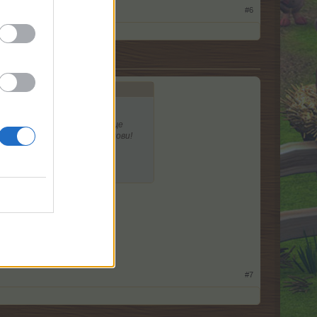
#6
м тези руни
може би ще
 съм отворила пък камоли нови!
кога и докъде.
ните евенти свързани с
кувано?
видял
213
#7