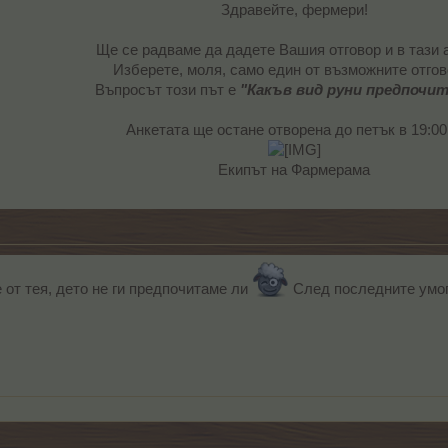
Здравейте, фермери!
Ще се радваме да дадете Вашия отговор и в тази 
Изберете, моля, само един от възможните отгов
Въпросът този път е
"
Какъв вид руни предпочи
Анкетата ще остане отворена до петък в 19:00
Екипът на Фармерама​
 от тея, дето не ги предпочитаме ли
След последните умоп