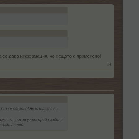
да се дава информация, че нещото е променено!
#9
ас не е обявено! Явно трябва да
а сметка съм го учила преди години
допълнително!