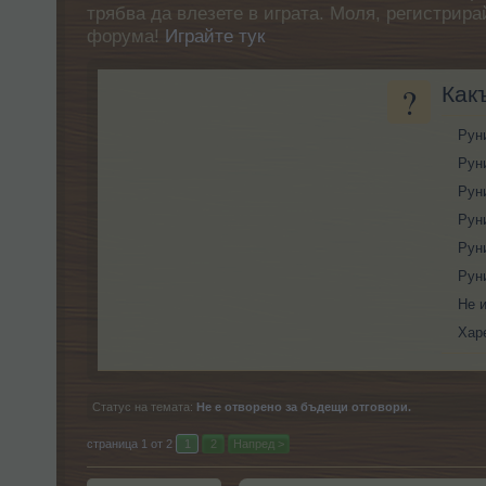
трябва да влезете в играта. Моля, регистрир
форума!
Играйте тук
?
Как
Рун
Рун
Рун
Рун
Рун
Рун
Не 
Хар
Статус на темата:
Не е отворено за бъдещи отговори.
страница 1 от 2
1
2
Напред >