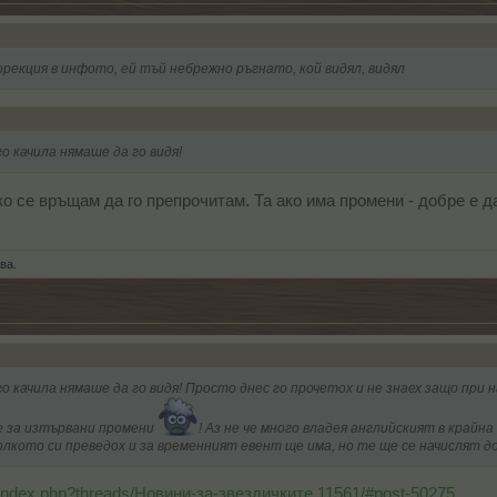
корекция в инфото, ей тъй небрежно ръгнато, кой видял, видял
о качила нямаше да го видя!
ко се връщам да го препрочитам. Та ако има промени - добре е 
ва.
о качила нямаше да го видя! Просто днес го прочетох и не знаех защо при н
е за изтървани промени
! Аз не че много владея английският в крайн
колкото си преведох и за временният евент ще има, но те ще се начислят 
/index.php?threads/Новини-за-звездичките.11561/#post-50275