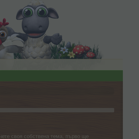
нете своя собствена тема, първо ще