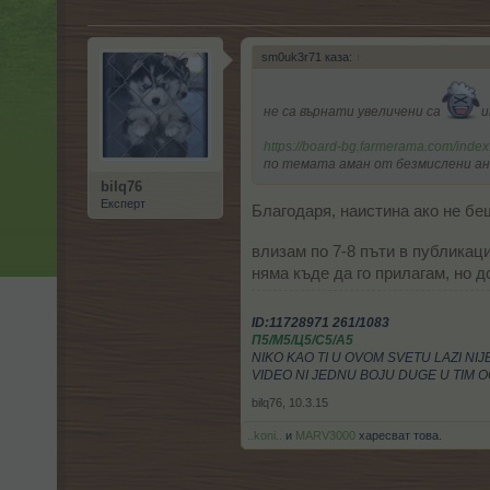
sm0uk3r71 каза:
↑
не са върнати увеличени са
и
https://board-bg.farmerama.com/in
по темата аман от безмислени а
bilq76
Експерт
Благодаря, наистина ако не беш
влизам по 7-8 пъти в публикац
няма къде да го прилагам, но 
ID:11728971 261/1083
П5/М5/Ц5/С5/А5
NIKO KAO TI U OVOM SVETU LAZI NI
VIDEO NI JEDNU BOJU DUGE U TIM O
bilq76
,
10.3.15
..koni..
и
MARV3000
харесват това.