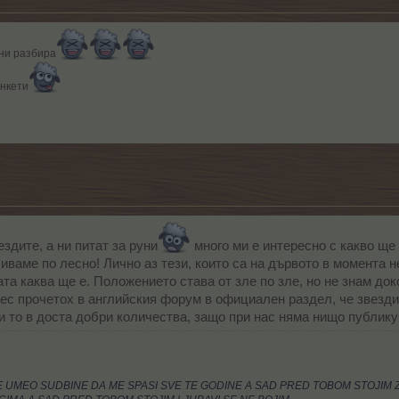
 ни разбира
анкети
здите, а ни питат за руни
много ми е интересно с какво ще 
биваме по лесно! Лично аз тези, които са на дървото в момента 
а каква ще е. Положението става от зле по зле, но не знам док
с прочетох в английския форум в официален раздел, че звезди
и то в доста добри количества, защо при нас няма нищо публик
JE UMEO SUDBINE DA ME SPASI SVE TE GODINE A SAD PRED TOBOM STOJIM Z