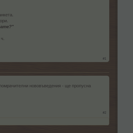
анкета.
ори.
тате?
"
 ч.
#1
омрачителни нововъведения - ще пропусна
#2