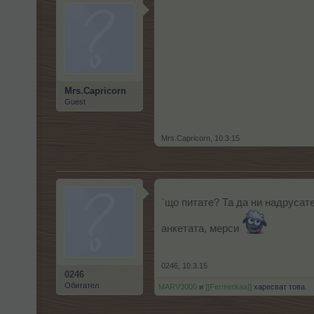
Mrs.Capricorn
Guest
Mrs.Capricorn
,
10.3.15
`що питате? Та да ни надрусате
анкетата, мерси
0246
,
10.3.15
0246
Обитател
MARV3000
и
[[Fermerkaa]]
харесват това.