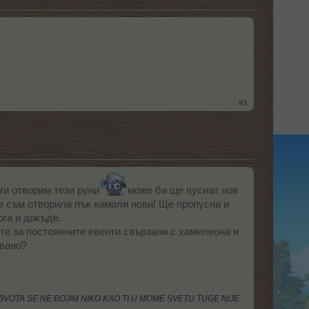
#3
ги отворим тези руни
може би ще пуснат нов
не съм отворила пък камоли нови! Ще пропусна и
ога и докъде.
те за постоянните евенти свързани с хамелеона и
увано?
IVOTA SE NE BOJIM NIKO KAO TI U MOME SVETU TUGE NIJE