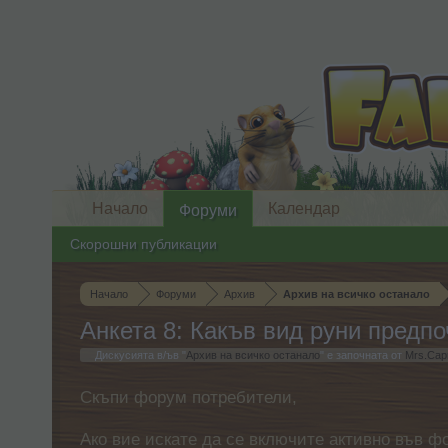
Начало
Календар
Форуми
Скорошни публикации
Начало
Форуми
Архив
Архив на всичко останало
Анкета 8: Какъв вид руни предпо
Дискусията в/ъв "
Архив на всичко останало
" е започната от
Mrs.Cap
Скъпи форум потребители,
Ако вие искате да се включите активно във ф