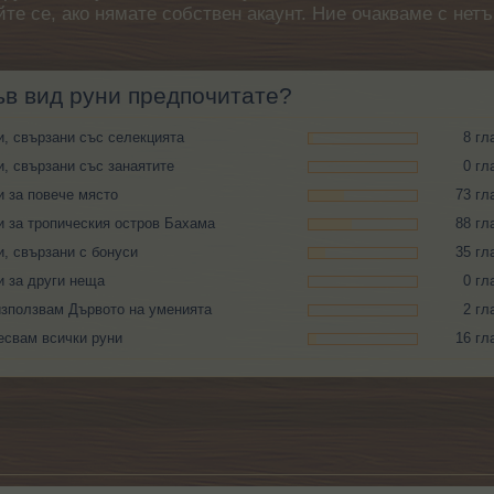
айте се, ако нямате собствен акаунт. Ние очакваме с н
ъв вид руни предпочитате?
и, свързани със селекцията
8 гл
и, свързани със занаятите
0 гл
и за повече място
73 гл
и за тропическия остров Бахама
88 гл
и, свързани с бонуси
35 гл
и за други неща
0 гл
използвам Дървото на уменията
2 гл
есвам всички руни
16 гл