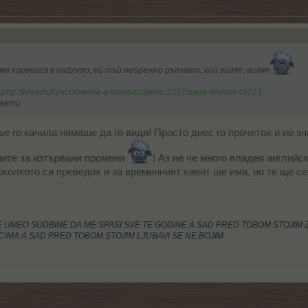
ма корекция в инфото, ей тъй небрежно ръгнато, кой видял, видял
dex.php?threads/Куестовете-в-читалището.2257/page-4#post-49213
нкети
е го качила нямаше да го видя! Просто днес го прочетох и не з
иите за изтървани промени
! Аз не че много владея английс
доколкото си преведох и за временният евент ще има, но те ще с
JE UMEO SUDBINE DA ME SPASI SVE TE GODINE A SAD PRED TOBOM STOJIM Z
CIMA A SAD PRED TOBOM STOJIM LJUBAVI SE NE BOJIM