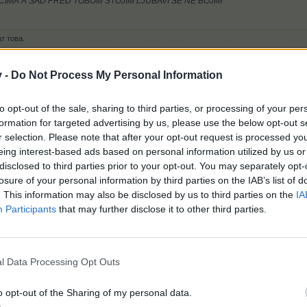
CIMA A SAD PRED TOBOM STOJIM LJUBAVI SE NE BOJIM
т това.
v -
Do Not Process My Personal Information
to opt-out of the sale, sharing to third parties, or processing of your per
formation for targeted advertising by us, please use the below opt-out s
..т
r selection. Please note that after your opt-out request is processed y
eing interest-based ads based on personal information utilized by us or
disclosed to third parties prior to your opt-out. You may separately opt-
losure of your personal information by third parties on the IAB’s list of
. This information may also be disclosed by us to third parties on the
IA
Participants
that may further disclose it to other third parties.
стачкувам.Мислех че щом ни питат ,мнението ни е важно за тях 
шат това е,а за нас остава терминал 1.
l Data Processing Opt Outs
o opt-out of the Sharing of my personal data.