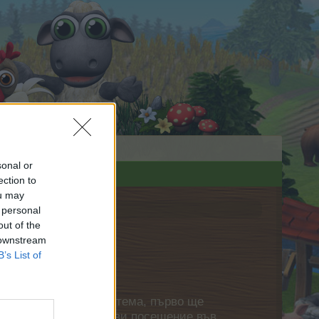
sonal or
ection to
ou may
 personal
out of the
 downstream
B’s List of
нете своя собствена тема, първо ще
етърпение следващото ви посещение във