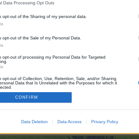
l Data Processing Opt Outs
o opt-out of the Sharing of my personal data.
In
o opt-out of the Sale of my Personal Data.
In
to opt-out of processing my Personal Data for Targeted
ing.
Н
In
истрация чрез “Chrome Web Store” (Миграция на регистрираните 
o opt-out of Collection, Use, Retention, Sale, and/or Sharing
ersonal Data that Is Unrelated with the Purposes for which it
lected.
Out
CONFIRM
Опции за показване на темата
Data Deletion
Data Access
Privacy Policy