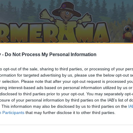
v -
Do Not Process My Personal Information
to opt-out of the sale, sharing to third parties, or processing of your per
formation for targeted advertising by us, please use the below opt-out s
r selection. Please note that after your opt-out request is processed y
eing interest-based ads based on personal information utilized by us or
disclosed to third parties prior to your opt-out. You may separately opt-
losure of your personal information by third parties on the IAB’s list of
. This information may also be disclosed by us to third parties on the
IA
Participants
that may further disclose it to other third parties.
орума и да участвате в дискусиите, или искате да започ
айте се, ако нямате собствен акаунт. Ние очакваме с н