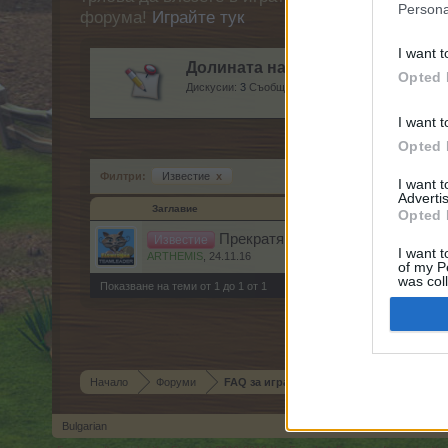
Persona
форума!
Играйте тук
I want t
Долината на еделвайсите
Opted 
Дискусии:
3
Съобщения:
25
I want t
Opted 
Филтри:
Известие
x
I want 
Advertis
Заглавие
Opted 
Прекратяване на услугата за рег
Известие
I want t
ARTHEMIS
,
24.11.16
of my P
was col
Показване на теми от 1 до 1 от 1
Opted 
Начало
Форуми
FAQ за играта
Bulgarian