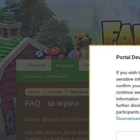
Portal De
Начало
Календар
Форуми
If you wish 
Скорошни публикации
sensitive in
confirm you
continue se
Начало
Форуми
FAQ за играта
information 
FAQ - за играта
further disc
participants
Downstream 
Скъпи форум потребители,
Ако вие искате да се включите активно във ф
трябва да влезете в играта. Моля, регистрир