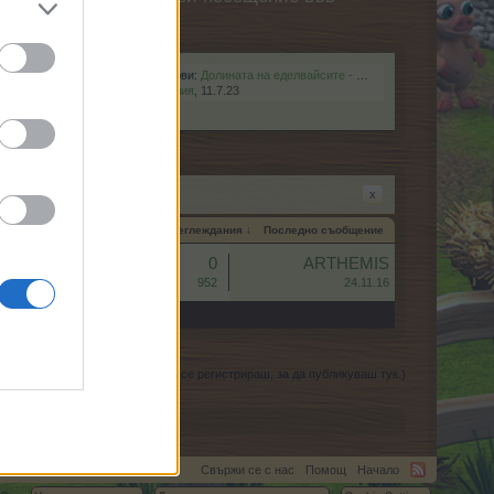
Най-нови:
Долината на еделвайсите - обща информация
Кобрелия
,
11.7.23
x
ачална дата
Отговори
Преглеждания ↓
Последно съобщение
акаунти)
Отговори:
0
ARTHEMIS
Преглеждания:
952
24.11.16
(Трябва да влезеш или да се регистрираш, за да публикуваш тук.)
Свържи се с нас
Помощ
Начало