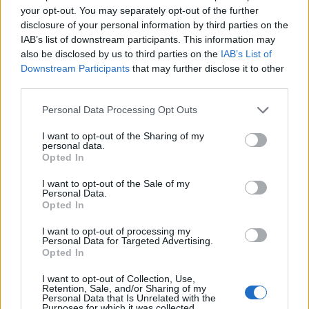
your opt-out. You may separately opt-out of the further
искате да започнете своя собствена тема,
disclosure of your personal information by third parties on the
първо ще трябва да влезете в играта. Моля,
IAB’s list of downstream participants. This information may
регистрирайте се, ако нямате собствен акаунт.
also be disclosed by us to third parties on the
IAB’s List of
Ние очакваме с нетърпение следващото ви
Downstream Participants
that may further disclose it to other
посещение във форума!
Играйте тук
third parties.
Personal Data Processing Opt Outs
Филтри:
Предложение
x
x
Последно
I want to opt-out of the Sharing of my
Заглавие ↑
съобщение
personal data.
Opted In
Разпродажба на дървесна тор
Предложение
Кобрелия
вторник в 09:02
Отговори:
0
I want to opt-out of the Sale of my
Personal Data.
Разпродажба на моментно дърво
Предложение
Opted In
Кобрелия
вторник в 09:02
Отговори:
0
I want to opt-out of processing my
Разпродажба на ретро пакети
Предложение
Personal Data for Targeted Advertising.
„Небесна градина“
Opted In
Кобрелия
вчера в 09:00
Отговори:
0
I want to opt-out of Collection, Use,
Retention, Sale, and/or Sharing of my
Разпродажба на специални
Предложение
Personal Data that Is Unrelated with the
торове
Purposes for which it was collected.