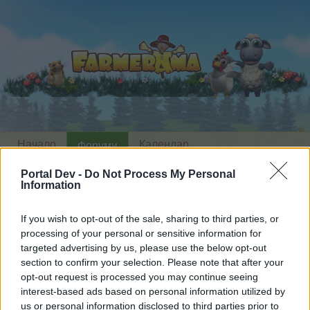
Начало
Календар
Форуми
Скорошни публикации
Portal Dev -
Do Not Process My Personal
Information
Начало
Форуми
Новини
If you wish to opt-out of the sale, sharing to third parties, or
Събития
processing of your personal or sensitive information for
targeted advertising by us, please use the below opt-out
section to confirm your selection. Please note that after your
Скъпи форум потребители,
opt-out request is processed you may continue seeing
interest-based ads based on personal information utilized by
Ако вие искате да се включите активно във
us or personal information disclosed to third parties prior to
форума и да участвате в дискусиите, или