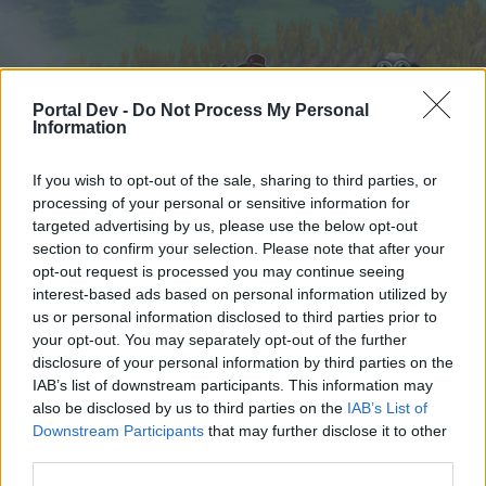
Portal Dev -
Do Not Process My Personal
Information
If you wish to opt-out of the sale, sharing to third parties, or
processing of your personal or sensitive information for
Начало
Календар
targeted advertising by us, please use the below opt-out
Форуми
section to confirm your selection. Please note that after your
Скорошни публикации
opt-out request is processed you may continue seeing
interest-based ads based on personal information utilized by
us or personal information disclosed to third parties prior to
Начало
Форуми
Въпроси за играта
your opt-out. You may separately opt-out of the further
Намери приятели
disclosure of your personal information by third parties on the
IAB’s list of downstream participants. This information may
also be disclosed by us to third parties on the
IAB’s List of
Скъпи форум потребители,
Downstream Participants
that may further disclose it to other
third parties.
Ако вие искате да се включите активно във
форума и да участвате в дискусиите, или