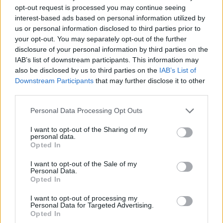
12.8.16
Отговори:
1
opt-out request is processed you may continue seeing
Загадъчен обор „Нефрит“и нов
Малко събитие
interest-based ads based on personal information utilized by
постоянен куест
us or personal information disclosed to third parties prior to
Кобрелия
your opt-out. You may separately opt-out of the further
21.7.16
Отговори:
1
disclosure of your personal information by third parties on the
Тайнствено дърво „Атлас"и
Малко събитие
IAB’s list of downstream participants. This information may
„Уайхеке“и нов постоянен куест
also be disclosed by us to third parties on the
IAB’s List of
Кобрелия
23.6.16
Отговори:
1
Downstream Participants
that may further disclose it to other
Загадъчен бахама обор „Топаз“и
Малко събитие
third parties.
нов постоянен куест
Кобрелия
Personal Data Processing Opt Outs
4.5.16
Отговори:
1
Фермерски експрес
Малко събитие
I want to opt-out of the Sharing of my
Кобрелия
personal data.
4.5.16
Отговори:
1
Opted In
Тайнствено дърво „Анди"и
Малко събитие
I want to opt-out of the Sale of my
„Skellig“и нов постоянен куест
Personal Data.
Кобрелия
Opted In
7.4.16
Отговори:
1
Тайнствен майстор строител
Малко събитие
I want to opt-out of processing my
„Рубин“и нов постоянен куест
Personal Data for Targeted Advertising.
Кобрелия
Opted In
3.3.16
Отговори:
1