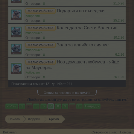
21.5.26
Отговори:
0
Подаръци по съседски
Малко събитие
Кобрелия
25.2.26
Отговори:
0
Календар за Свети Валентин
Малко събитие
mushnu4ka
10.2.26
Отговори:
0
Зала за алпийско сияние
Малко събитие
mushnu4ka
6.2.26
Отговори:
0
Нов домашен любимец - яйце
Малко събитие
на Маусерис
Кобрелия
26.1.26
Отговори:
0
Показване на теми от 121 до 140 от 241
Опции за показване на темата
(Трябва да влезеш или да се регистрираш, за да публикуваш тук.)
< Prev
1
←
5
6
7
8
9
→
13
Напред >
Начало
Форуми
Архив
Bulgarian
Свържи се с нас
Помощ