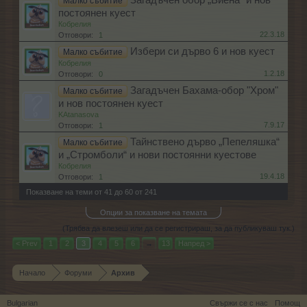
Загадъчен обор „Виена“ и нов
Малко събитие
постоянен куест
Кобрелия
22.3.18
Отговори:
1
Избери си дърво 6 и нов куест
Малко събитие
Кобрелия
1.2.18
Отговори:
0
Загадъчен Бахама-обор "Хром"
Малко събитие
и нов постоянен куест
KAtanasova
7.9.17
Отговори:
1
Тайнствено дърво „Пепеляшка“
Малко събитие
и „Стромболи“ и нови постоянни куестове
Кобрелия
19.4.18
Отговори:
1
Показване на теми от 41 до 60 от 241
Опции за показване на темата
(Трябва да влезеш или да се регистрираш, за да публикуваш тук.)
< Prev
1
2
3
4
5
6
→
13
Напред >
Начало
Форуми
Архив
Bulgarian
Свържи се с нас
Помощ