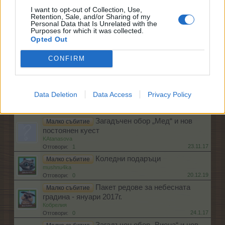
2.10.19
Отговори:
1
I want to opt-out of Collection, Use,
Retention, Sale, and/or Sharing of my
Загадъчен обор „Паладиум“и
Малко събитие
Personal Data that Is Unrelated with the
нов постоянен куест
Purposes for which it was collected.
Кобрелия
Opted Out
16.3.17
Отговори:
1
Загадъчен бахама обор „Титан“
Малко събитие
CONFIRM
Кобрелия
18.5.17
Отговори:
1
"Избери си обор!" и нов
Малко събитие
постоянен куест
Data Deletion
Data Access
Privacy Policy
Кобрелия
14.7.16
Отговори:
0
Загадъчен обор „Мед“ и нов
Малко събитие
постоянен куест
KAtanasova
23.11.17
Отговори:
1
Коледни подаръци
Малко събитие
mushnu4ka
20.12.19
Отговори:
0
Пакет редове за небесната
Малко събитие
градина - януари 2017г.
Кобрелия
24.1.17
Отговори:
0