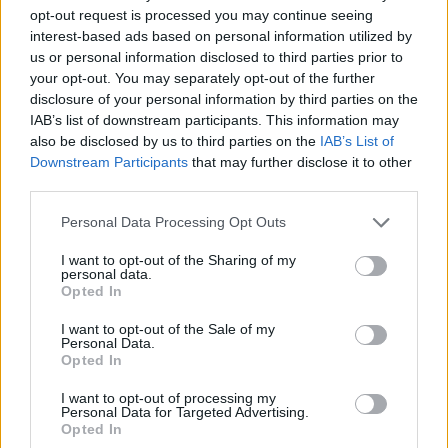
6.5.15
Отговори:
0
opt-out request is processed you may continue seeing
Нов ред в Небесната градина
Малко събитие
interest-based ads based on personal information utilized by
Кобрелия
us or personal information disclosed to third parties prior to
21.8.15
Отговори:
0
your opt-out. You may separately opt-out of the further
Подарък § Търговия
Малко събитие
disclosure of your personal information by third parties on the
Кобрелия
IAB’s list of downstream participants. This information may
11.5.17
Отговори:
1
also be disclosed by us to third parties on the
IAB’s List of
Коледен подарък
Малко събитие
Downstream Participants
that may further disclose it to other
mechopuh78
23.12.19
Отговори:
0
third parties.
Пакет редове за небесната
Малко събитие
градина-ноември 2016
Personal Data Processing Opt Outs
Кобрелия
11.11.16
Отговори:
0
I want to opt-out of the Sharing of my
personal data.
Загадъчен обор „Платина“ и нов
Малко събитие
Opted In
постоянен куест
KAtanasova
13.7.17
Отговори:
1
I want to opt-out of the Sale of my
Personal Data.
"Избери дърво 2" и нови
Малко събитие
Opted In
куестове
Кобрелия
I want to opt-out of processing my
2.6.16
Отговори:
0
Personal Data for Targeted Advertising.
Календар "Вси светии"
Малко събитие
Opted In
–divane-