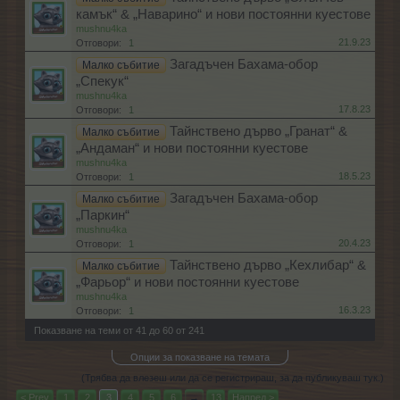
камък“ & „Наварино“ и нови постоянни куестове
mushnu4ka
21.9.23
Отговори:
1
Загадъчен Бахама-обор
Малко събитие
„Спекук“
mushnu4ka
17.8.23
Отговори:
1
Тайнствено дърво „Гранат“ &
Малко събитие
„Андаман“ и нови постоянни куестове
mushnu4ka
18.5.23
Отговори:
1
Загадъчен Бахама-обор
Малко събитие
„Паркин“
mushnu4ka
20.4.23
Отговори:
1
Тайнствено дърво „Кехлибар“ &
Малко събитие
„Фарьор“ и нови постоянни куестове
mushnu4ka
16.3.23
Отговори:
1
Показване на теми от 41 до 60 от 241
Опции за показване на темата
(Трябва да влезеш или да се регистрираш, за да публикуваш тук.)
< Prev
1
2
3
4
5
6
→
13
Напред >