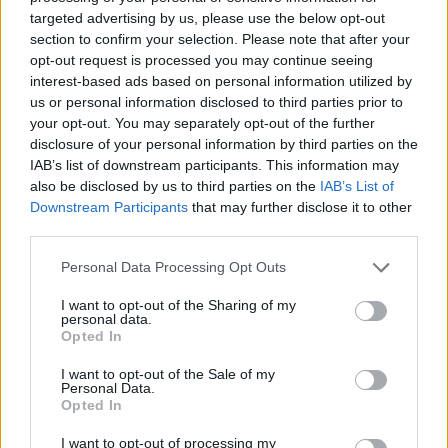
17.10.24
Отговори:
1
targeted advertising by us, please use the below opt-out
Тайнствени дървета „Шанхай“ &
Малко събитие
section to confirm your selection. Please note that after your
„Редонда“ и нови постоянни куестове
opt-out request is processed you may continue seeing
Кобрелия
interest-based ads based on personal information utilized by
19.9.24
Отговори:
1
us or personal information disclosed to third parties prior to
Загадъчен Бахама-обор „Лох
Малко събитие
your opt-out. You may separately opt-out of the further
Ломонд“ и нов постоянен куест
Кобрелия
disclosure of your personal information by third parties on the
15.8.24
Отговори:
1
IAB’s list of downstream participants. This information may
Тайнствено дърво „Детройт“ &
Малко събитие
also be disclosed by us to third parties on the
IAB’s List of
„Кауаи“ и нови постоянни куестове
Downstream Participants
that may further disclose it to other
mushnu4ka
third parties.
18.7.24
Отговори:
1
Тайнствено дърво „Мадрид“ &
Малко събитие
Personal Data Processing Opt Outs
„Еспаньола“ и нови постоянни куестове
Кобрелия
I want to opt-out of the Sharing of my
16.5.24
Отговори:
1
personal data.
Загадъчен Бахама-обор
Малко събитие
Opted In
„Каспийско море“
mushnu4ka
I want to opt-out of the Sale of my
18.4.24
Отговори:
1
Personal Data.
Тайнствено дърво „Лагос“ &
Opted In
Малко събитие
„Шикоку“ и нови постоянни куестове
mushnu4ka
I want to opt-out of processing my