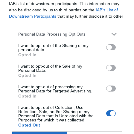
13.2.26
Отговори:
0
IAB’s list of downstream participants. This information may
Малки съкровища
also be disclosed by us to third parties on the
IAB’s List of
Събитие
mushnu4ka
Downstream Participants
that may further disclose it to other
18.2.26
Отговори:
0
third parties.
Разследване на случай със сирене
Събитие
mushnu4ka
Personal Data Processing Opt Outs
26.2.26
Отговори:
1
Надпревара в полунощ
Събитие
I want to opt-out of the Sharing of my
mushnu4ka
personal data.
11.3.26
Отговори:
0
Opted In
Бъдещето е сега
Събитие
I want to opt-out of the Sale of my
Кобрелия
Personal Data.
12.3.26
Отговори:
0
Opted In
Дребосъчна приказка за лека нощ
Събитие
mushnu4ka
I want to opt-out of processing my
18.3.26
Отговори:
0
Personal Data for Targeted Advertising.
Ден на яйцата и зайчетата
Събитие
Opted In
mushnu4ka
25.3.26
Отговори:
2
I want to opt-out of Collection, Use,
Retention, Sale, and/or Sharing of my
Изобилие от куестове
Събитие
Personal Data that Is Unrelated with the
Кобрелия
Purposes for which it was collected.
27.3.26
Отговори:
0
Opted Out
Художнически сезон (сезон 58)
Събитие