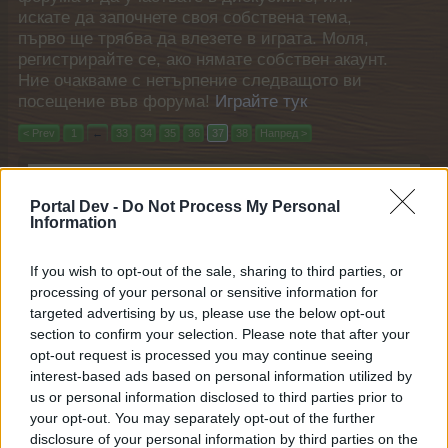
искате да започнете своя собствена тема,
първо ще трябва да влезете в играта. Моля,
регистрирайте се, ако нямате собствен акаунт.
Ние очакваме с нетърпение следващото ви
посещение във форума!
Играйте тук
< Prev
1
←
33
34
35
36
37
38
Напред >
Филтри:
Събитие
x
x
Portal Dev -
Do Not Process My Personal
Последно
Information
Заглавие
съобщение
Фестивал на светулките
Събитие
If you wish to opt-out of the sale, sharing to third parties, or
mushnu4ka
4.2.26
Отговори:
0
processing of your personal or sensitive information for
Денят на Св. Валентин
Събитие
targeted advertising by us, please use the below opt-out
mushnu4ka
section to confirm your selection. Please note that after your
11.2.26
Отговори:
0
opt-out request is processed you may continue seeing
Кралицата на карнавала
Събитие
interest-based ads based on personal information utilized by
Кобрелия
us or personal information disclosed to third parties prior to
11.2.26
Отговори:
0
your opt-out. You may separately opt-out of the further
Сезон на Купидон (сезон 57)
Събитие
disclosure of your personal information by third parties on the
mushnu4ka