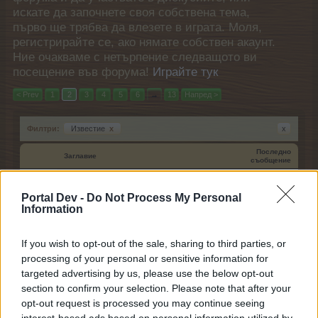
искате да започнете своя собствена тема,
първо ще трябва да влезете в играта. Моля,
регистрирайте се, ако нямате собствен акаунт.
Ние очакваме с нетърпение следващото ви
посещение във форума!
Играйте тук
< Prev
1
2
3
4
5
6
→
13
Напред >
Филтри:
Известие
x
x
Последно
Заглавие
съобщение
Промяна билети за Колелото на
Известие
късмета
Portal Dev -
Do Not Process My Personal
Кобрелия
Information
26.9.16
Отговори:
0
Обновяване на Пълнолуние -
Известие
If you wish to opt-out of the sale, sharing to third parties, or
октомври, 2016г
processing of your personal or sensitive information for
Кобрелия
14.10.16
Отговори:
0
targeted advertising by us, please use the below opt-out
Премиум пакети-прекратяване и
Известие
section to confirm your selection. Please note that after your
промяна!
opt-out request is processed you may continue seeing
Каспаретка
interest-based ads based on personal information utilized by