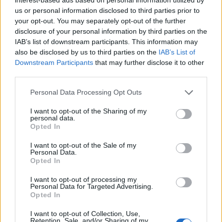
23.12.16
Отговори:
1
us or personal information disclosed to third parties prior to
Подобрения на торището
Известие
your opt-out. You may separately opt-out of the further
Кобрелия
disclosure of your personal information by third parties on the
29.11.16
Отговори:
0
IAB’s list of downstream participants. This information may
Сняг във фермата
Известие
also be disclosed by us to third parties on the
IAB’s List of
Кобрелия
1.12.16
Отговори:
1
Downstream Participants
that may further disclose it to other
Бонус ТО
Известие
third parties.
mechopuh78
12.1.17
Отговори:
1
Personal Data Processing Opt Outs
"Много специален подарък"
Известие
Кобрелия
I want to opt-out of the Sharing of my
23.1.17
Отговори:
0
personal data.
Opted In
Честит 7-ми рожден ден!
Известие
–divane-
26.1.17
Отговори:
0
I want to opt-out of the Sale of my
Personal Data.
Нов титориум и прекъсване на
Известие
Opted In
играта
–divane-
I want to opt-out of processing my
6.2.17
Отговори:
0
Personal Data for Targeted Advertising.
Пауни - подобрения
Известие
Opted In
Кобрелия
21.2.17
Отговори:
0
I want to opt-out of Collection, Use,
Retention, Sale, and/or Sharing of my
Компенсация за проблемите с
Известие