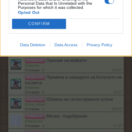
Personal Data that Is Unrelated with the
играта
Purposes for which it was collected.
–divane-
Opted Out
21.2.17
Отговори:
0
Премахване на плевелите от
Известие
CONFIRM
играта
–divane-
21.3.17
Отговори:
0
Премиум
Известие
Data Deletion
Data Access
Privacy Policy
–divane-
6.2.18
Отговори:
3
Празник на майките
Известие
Кобрелия
12.5.17
Отговори:
0
Промяна в наградите на Колелото на
Известие
късмета
Кобрелия
2.6.17
Отговори:
0
Обмяна на селектираните елени
Известие
[Ghost_Rider]
23.6.17
Отговори:
1
Мечки - подобрения
Известие
KAtanasova
4.7.17
Отговори:
0