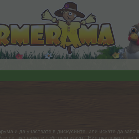
орума и да участвате в дискусиите, или искате да започ
айте се, ако нямате собствен акаунт. Ние очакваме с н