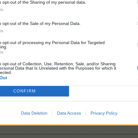
o opt-out of the Sharing of my personal data.
ната
In
o opt-out of the Sale of my Personal Data.
олелото на късмета
In
мета
to opt-out of processing my Personal Data for Targeted
ing.
In
си и предмети от събитието "Зала за алпийско сияние"
o opt-out of Collection, Use, Retention, Sale, and/or Sharing
ersonal Data that Is Unrelated with the Purposes for which it
lected.
Out
CONFIRM
мерама (с бонус код)
Data Deletion
Data Access
Privacy Policy