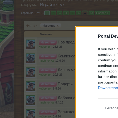
форума!
Играйте тук
страница 1 от 13
1
2
3
4
5
6
→
13
Напред >
Филтри:
Известие
x
Заглавие
Portal De
Нов предмет на колелото на къс
Известие
Кобрелия
,
26.6.26
If you wish 
sensitive in
Компенсация за забавеното запо
Известие
confirm you
mushnu4ka
,
12.6.26
continue se
Ден на майката – май 2026 г.
Известие
information 
Кобрелия
,
10.5.26
further disc
participants
Подарък за Деня на майката
Известие
Downstream 
Кобрелия
,
8.5.26
Добавяне на нови пакети със суп
Известие
mushnu4ka
,
8.4.26
Persona
Великденски подарък
Известие
Кобрелия
,
2.4.26