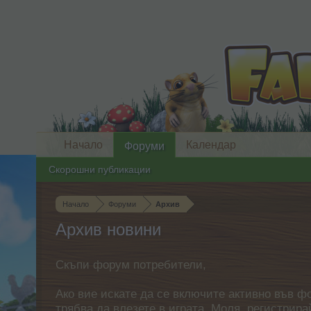
Начало
Календар
Форуми
Скорошни публикации
Начало
Форуми
Архив
Архив новини
Скъпи форум потребители,
Ако вие искате да се включите активно във ф
трябва да влезете в играта. Моля, регистрир