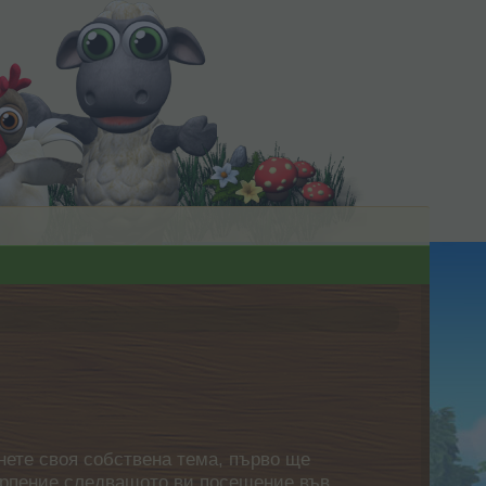
нете своя собствена тема, първо ще
етърпение следващото ви посещение във