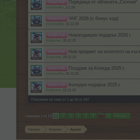
Поредица от облачета „Сезони“
Известие
mushnu4ka
,
2.1.26
ЧНГ 2026 (с бонус код)
Известие
mushnu4ka
,
31.12.25
Новогодишен подарък 2026 г.
Известие
Кобрелия
,
30.12.25
Нов предмет на колелото на къс
Известие
Кобрелия
,
29.12.25
Поздрав за Коледа 2025 г.
Известие
mushnu4ka
,
24.12.25
Коледен подарък 2025 г.
Известие
Кобрелия
,
22.12.25
Показване на теми от 1 до 20 от 247
страница 1 от 13
1
2
3
4
5
6
→
13
Напред >
Начало
Форуми
Архив