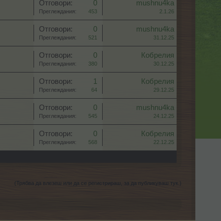
Отговори:
0
mushnu4ka
Преглеждания:
453
2.1.26
Отговори:
0
mushnu4ka
Преглеждания:
521
31.12.25
Отговори:
0
Кобрелия
Преглеждания:
380
30.12.25
Отговори:
1
Кобрелия
Преглеждания:
64
29.12.25
Отговори:
0
mushnu4ka
Преглеждания:
545
24.12.25
Отговори:
0
Кобрелия
Преглеждания:
568
22.12.25
(Трябва да влезеш или да се регистрираш, за да публикуваш тук.)