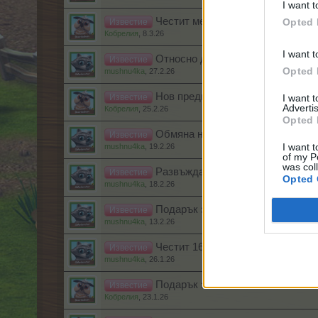
I want t
Честит международен ден на же
Opted 
Известие
Кобрелия
,
8.3.26
I want t
Относно днешните проблеми с к
Известие
Opted 
mushnu4ka
,
27.2.26
Нов предмет на колелото на къс
I want 
Известие
Advertis
Кобрелия
,
25.2.26
Opted 
Обмяна на неизползваните ресур
Известие
I want t
mushnu4ka
,
19.2.26
of my P
was col
Развъждане на крастави жаби
Известие
Opted 
mushnu4ka
,
18.2.26
Подарък за Свети Валентин
Известие
mushnu4ka
,
13.2.26
Честит 16-ти рожден ден на Фар
Известие
mushnu4ka
,
26.1.26
Подарък за теб!
Известие
Кобрелия
,
23.1.26