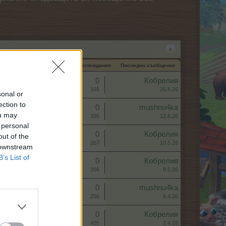
x
ална дата ↓
Отговори
Преглеждания
Последно съобщение
Отговори:
0
Кобрелия
Преглеждания:
165
26.6.26
sonal or
ection to
Отговори:
0
mushnu4ka
ou may
Преглеждания:
395
12.6.26
 personal
Отговори:
0
Кобрелия
out of the
Преглеждания:
267
10.5.26
 downstream
B’s List of
Отговори:
0
Кобрелия
Преглеждания:
286
8.5.26
Отговори:
0
mushnu4ka
Преглеждания:
250
8.4.26
Отговори:
0
Кобрелия
Преглеждания:
405
2.4.26