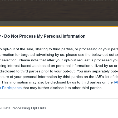
Нач
v -
Do Not Process My Personal Information
мета
to opt-out of the sale, sharing to third parties, or processing of your per
formation for targeted advertising by us, please use the below opt-out s
чване на събитията вчера
r selection. Please note that after your opt-out request is processed y
eing interest-based ads based on personal information utilized by us or
disclosed to third parties prior to your opt-out. You may separately opt-
losure of your personal information by third parties on the IAB’s list of
. This information may also be disclosed by us to third parties on the
IA
Participants
that may further disclose it to other third parties.
ер тор и спец. тор на Мими
l Data Processing Opt Outs